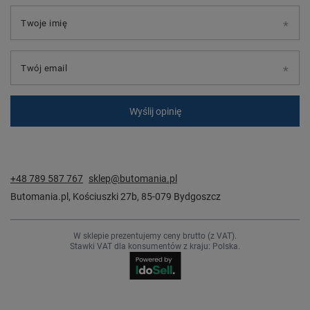
Twoje imię
Twój email
Wyślij opinię
+48 789 587 767
sklep@butomania.pl
Butomania.pl
,
Kościuszki 27b
,
85-079
Bydgoszcz
W sklepie prezentujemy ceny brutto (z VAT).
Stawki VAT dla konsumentów z kraju:
Polska
.