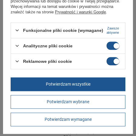
przechowywania lub dostępu do cookie w Twojej przeglądarce.
podania przyczyny.
Więcej informacji na temat warunków i prywatności można
znaleźć także na stronie
Prywatność i warunki Google
.
Marka
Ipanema
Zawsze
Funkcjonalne pliki cookie (wymagane)
aktywne
Symbol
27232 BG835
Gwarancja
Gwarancja
Analityczne pliki cookie
Materiał zewnętrzny
guma
Reklamowe pliki cookie
Zapięcie
wsuwane
Długość towaru w
30
centymetrach
Więcej
Potwierdzam wszystkie
Szerokość towaru w
20
centymetrach
Więcej
Wysokość towaru w
12
Potwierdzam wybrane
centymetrach
Więcej
Potwierdzam wymagane
GWARANCJA
Czas na reklamację z tytułu rękojmi