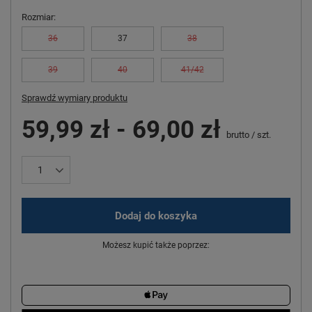
Rozmiar
36
37
38
39
40
41/42
Sprawdź wymiary produktu
59,99 zł
-
69,00 zł
brutto
/
szt.
Dodaj do koszyka
Możesz kupić także poprzez: