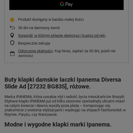
Produkt dostępny w bardzo małej ilości
30
dni na darmowy zwrot
Sprawdź, w którym sklepie obejrzysz i kupisz od ręki
Bezpieczne zakupy
Odroczone płatności
. Kup teraz, zapłać za 30 dni, jeżeli nie
zwrócisz
Buty klapki damskie laczki Ipanema Diversa
Slide Ad [27232 BG835], różowe.
Marka iPANEMA, która uosabia styl i radość życia mieszkańców Brazylii.
Stylowe klapki iPANEMA już od kilku sezonów zawładnęły ulicami miast
na całym świecie i dawno wyszły poza plażę – komponując się
znakomicie z wieloma stylizacjami i wędrując na stopach fashionistek w
Rzymie, Paryżu, czy Warszawie.
Modne i wygodne klapki marki Ipanema.