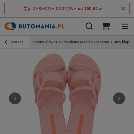
DARMOWA DOSTAWA
od 100,00 zł
Wstecz
Strona główna
Popularne Marki
Ipanema
Buty klapki