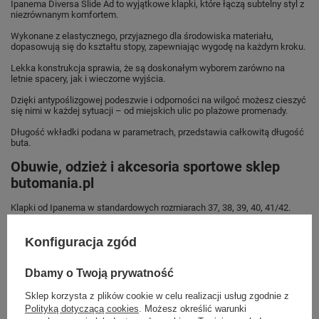
Ipanema Diversa Slide Ad to wyjątkowe klapki, które łączą subtelny styl z
niezrównanym komfortem.
Wykonane z elastycznego, przyjaznego dla środowiska materiału,
dopasowują się do kształtu stopy, zapewniając wygodę na każdym kroku.
Lekka konstrukcja sprawia, że są doskonałym wyborem zarówno na
letnie spacery, jak i wieczorne wyjścia.
Dzięki antypoślizgowej podeszwie i odporności na wilgoć możesz cieszyć
się nimi w każdej sytuacji – od miejskich ulic po plażowe promenady.
Długość wkładki podana w parametrach, przedstawia całkowitą długość
buta.
Obuwie, odzież i akcesoria sportowe sklep
butomania.pl
Klapki od Ipanema w standardowych rozmiarach 37, 38, 39, 40, 41/42.
Zobacz jakie rozmiary są dostępne.
Konfiguracja zgód
Sklep Butomania.pl to największy wybór obuwia sportowego dla całej
Twojej rodziny.
Dbamy o Twoją prywatność
Kupując w naszym sklepie internetowym masz gwarancję, że towar jest
oryginalny i pochodzi z oficjalnej sieci dystrybucyjnej.
Sklep korzysta z plików cookie w celu realizacji usług zgodnie z
Polityką dotyczącą cookies
. Możesz określić warunki
W ciągu 30 dni możesz dokonać zwrotu bądź wymiany towaru bez