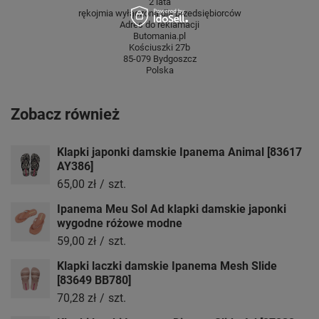
2 lata
rękojmia wyłączona dla przedsiębiorców
Adres do reklamacji
Butomania.pl
Kościuszki 27b
85-079 Bydgoszcz
Polska
Zobacz również
Klapki japonki damskie Ipanema Animal [83617
AY386]
65,00 zł
/
szt.
Ipanema Meu Sol Ad klapki damskie japonki
wygodne różowe modne
59,00 zł
/
szt.
Klapki laczki damskie Ipanema Mesh Slide
[83649 BB780]
70,28 zł
/
szt.