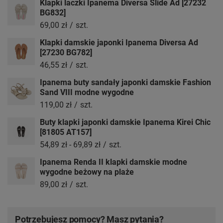
Klapki laczki Ipanema Diversa Slide Ad [27232
BG832]
69,00 zł
/
szt.
Klapki damskie japonki Ipanema Diversa Ad
[27230 BG782]
46,55 zł
/
szt.
Ipanema buty sandały japonki damskie Fashion
Sand VIII modne wygodne
119,00 zł
/
szt.
Buty klapki japonki damskie Ipanema Kirei Chic
[81805 AT157]
54,89 zł
-
69,89 zł
/
szt.
Ipanema Renda II klapki damskie modne
wygodne beżowy na plaże
89,00 zł
/
szt.
Potrzebujesz pomocy? Masz pytania?