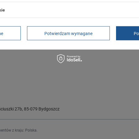
OWO NIEDOSTĘPNY
kie
 Adidas legginsy damskie Tight 7/8
Spodnie damskie legginsy Adidas Ti
0]
[HS5285]
ł
49,00 zł
-
69,00 zł
/
szt.
/
szt.
ne
Potwierdzam wymagane
Po
 do porównania
+ Dodaj do porównania
ciuszki 27b
,
85-079
Bydgoszcz
entów z kraju:
Polska
.