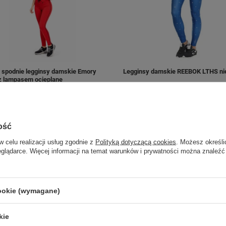
 spodnie legginsy damskie Emory
Legginsy damskie REEBOK LTHS ni
 lampasem ocieplane
ł
99,00 zł
/
szt.
/
szt.
 do porównania
+ Dodaj do porównania
ość
w celu realizacji usług zgodnie z
Polityką dotyczącą cookies
. Możesz określi
eglądarce. Więcej informacji na temat warunków i prywatności można znaleźć
cookie (wymagane)
kie