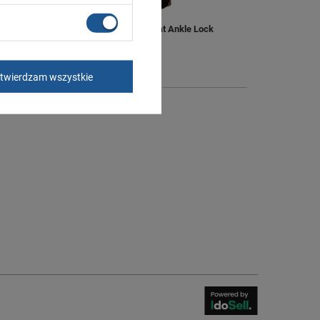
ght Tig
Legginsy Reebok Combat Ankle Lock
[S96545] XS
59,00 zł
/
szt.
twierdzam wszystkie
+ Dodaj do porównania