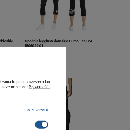
ebieskie
Spodnie legginsy damskie Puma Ess 3/4
[586828 01]
69,00 zł
/
szt.
+ Dodaj do porównania
ć warunki przechowywania lub
 także na stronie
Prywatność i
Zawsze aktywne