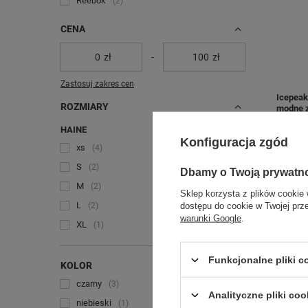
Reebok
2
CENA
zł
-
zł
Zastosuj zakres cen
Icepeak
ROZMIARY
modne z
79,00 z
HAINE
Konfiguracja zgód
xs
4
+ Dodaj
S
2
Dbamy o Twoją prywatn
M
2
Sklep korzysta z plików cookie 
L
dostępu do cookie w Twojej prz
2
warunki Google
.
XL
1
+ Rozwiń
Funkcjonalne pliki 
KOLOR
czarny
3
Analityczne pliki coo
niebieski
1