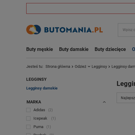
Buty męskie
Buty damskie
Buty dziecięce
O
Jesteś tu:
Strona główna
Odzież
Legginsy
Legginsy dam
LEGGINSY
Leggi
Legginsy damskie
Najlepsz
MARKA
Adidas
2
Icepeak
1
Puma
1