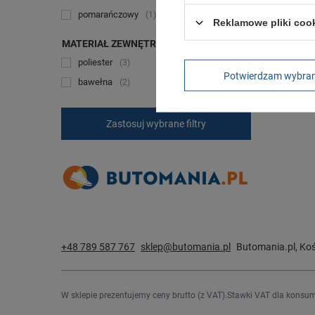
CHWIL
pomarańczowy
1
Reklamowe pliki coo
Spodnie
[GU894
MATERIAŁ ZEWNĘTRZNY
99,00 z
poliester
3
Potwierdzam wybra
bawełna
2
+ Dodaj
Zastosuj wybrane filtry
+48 789 587 767
sklep@butomania.pl
Butomania.pl
,
Koś
W sklepie prezentujemy ceny brutto (z VAT).
Stawki VAT dla konsum