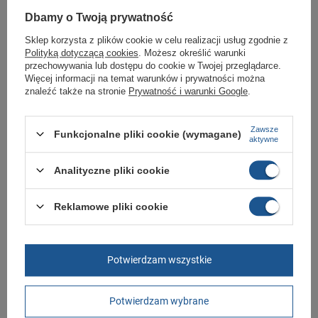
Dbamy o Twoją prywatność
PROMOCJA
Sklep korzysta z plików cookie w celu realizacji usług zgodnie z
Polityką dotyczącą cookies
. Możesz określić warunki
Puma buty sportowe
Skechers Max
przechowywania lub dostępu do cookie w Twojej przeglądarce.
męskie sneakersy Tifosi
Cushioning buty męskie
Więcej informacji na temat warunków i prywatności można
klasyczne modne czarne
sportowe do biegania
znaleźć także na stronie
Prywatność i warunki Google
.
lekkie limonkowe
206,10 zł
/
szt.
221,40 zł
-
305,10 zł
/
szt.
Zawsze
Funkcjonalne pliki cookie (wymagane)
Najniższa cena produktu w
aktywne
okresie 30 dni przed
wprowadzeniem obniżki:
229,00 zł
-10%
Analityczne pliki cookie
Reklamowe pliki cookie
Potwierdzam wszystkie
OKAZJA
Potwierdzam wybrane
Buty sportowe PUMA UP
Lee Cooper buty