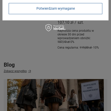
[372605 07]
sportowe sneakersy
męskie modne wygodne
Potwierdzam wymagane
143,10 zł
-
161,10 zł
/
szt.
wytrzymałe zielone
107,10 zł
/
szt.
Najniższa cena produktu w
okresie 30 dni przed
wprowadzeniem obniżki:
107,10 zł
0%
Cena regularna:
119,00 zł
-10%
Blog
Zobacz wszystko