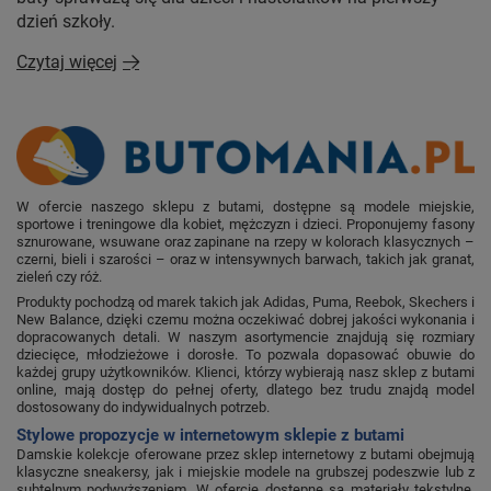
dzień szkoły.
Czytaj więcej
W ofercie naszego sklepu z butami, dostępne są modele miejskie,
sportowe i treningowe dla kobiet, mężczyzn i dzieci. Proponujemy fasony
sznurowane, wsuwane oraz zapinane na rzepy w kolorach klasycznych –
czerni, bieli i szarości – oraz w intensywnych barwach, takich jak granat,
zieleń czy róż.
Produkty pochodzą od marek takich jak Adidas, Puma, Reebok, Skechers i
New Balance, dzięki czemu można oczekiwać dobrej jakości wykonania i
dopracowanych detali. W naszym asortymencie znajdują się rozmiary
dziecięce, młodzieżowe i dorosłe. To pozwala dopasować obuwie do
każdej grupy użytkowników. Klienci, którzy wybierają nasz sklep z butami
online, mają dostęp do pełnej oferty, dlatego bez trudu znajdą model
dostosowany do indywidualnych potrzeb.
Stylowe propozycje w internetowym sklepie z butami
Damskie kolekcje oferowane przez sklep internetowy z butami obejmują
klasyczne sneakersy, jak i miejskie modele na grubszej podeszwie lub z
subtelnym podwyższeniem. W ofercie dostępne są materiały tekstylne,