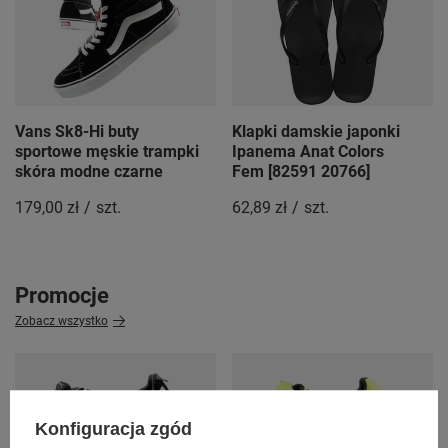
Klapki damskie japonki
Vans Sk8-Hi buty
Ipanema Anat Colors
sportowe męskie trampki
Fem [82591 20766]
skóra modne czarne
62,89 zł
/
szt.
179,00 zł
/
szt.
Promocje
Zobacz wszystko
Konfiguracja zgód