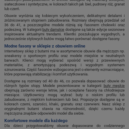
siateczkowe i syntetyczne, w kolorach takich jak biel, pudrowy róż, granat
lub czerń.
Obuwie wyróżnia się kobiecym wykończeniem, delikatnymi detalami i
zróżnicowanym stopniem zabudowania. Rozmiary obejmują przedział od
36 do 41, a poszczególne modele różnią się fasonem cholewki oraz
podeszwą. W kategorii
buty damskie
dostępne są także edycje sezonowe
inspirowane aktualnymi trendami. Klientki poszukujące wygodnych, a
jednocześnie stylowych butów mogą łatwo porównać dostępne fasony.
Modne fasony w sklepie z obuwiem online
Internetowy sklep z butami ma w asortymencie obuwie dla mężczyzn np.
sneakersy o sportowym profilu oraz modele miejskie w neutralnych
barwach. Klienci mogą wybierać spośród wersji z przewiewnych
materiałów, z amortyzującą podeszwą i wygodnym systemem
sznurowania. Część fasonów wzbogacona jest o elementy wzmacniające,
które poprawiają stabilizację i komfort użytkowania.
Dostępne są rozmiary od 40 do 46, co pozwala dopasować obuwie do
różnych typów stopy. Modele prezentowane w kategorii
buty męskie
obejmują zarówno wersje letnie, jak i ocieplane fasony na chłodniejsze
miesiące. Użytkownicy mogą wybrać buty o niskim profilu lub
zabudowane, z miękkim kołnierzem lub bez. Propozycje dostępne są w
kolorach czerni, szarości, khaki, granatu oraz czerwieni. Nasz sklep z
oryginalnymi butami stawia na różnorodność, dzięki czemu każdy
mężczyzna znajdzie odpowiedni model dla siebie.
Komfortowe modele dla każdego
Dla dzieci przygotowaliśmy obuwie dopasowane do codziennego