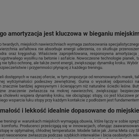
go amortyzacja jest kluczowa w bieganiu miejski
o twardych, miejskich nawierzchniach wymaga zastosowania specjalistycznego 
wierzchnia asfaltowa nie absorbuje energii uderzenia, co skutkuje przenos
iodra oraz kręgosłup. Właściwie zaprojektowana, responsywna amortyzacj
ugotrwałego wysiłku na betonie i asfalcie. Nowoczesne technologie pianek, 
 nie tylko ochronę, ale także zwrot energii, zwiększając dynamikę kroku. Wybó
ezpieczeństwie i przyjemności płynącej z każdego treningu.
li dostępnych w naszej ofercie, w tym propozycje od renomowanych marek, tak
ej wytrzymałości podeszwy zewnętrznej. Guma o wysokiej odporności na ś
 znacznie bardziej agresywnym i ścierającym niż naturalne ścieżki leśne. B
zne znaczenie zwłaszcza na mokrej nawierzchni, zwiększając bezpiec
a cholewki wspiera dynamikę kroku, nie obciążając stopy, co jest kluczowe p
iego wsparcia łuku stopy przy każdym kontakcie z podłożem jest fundamente
małość i lekkość idealnie dopasowane do miejski
 treningi w warunkach miejskich wymagają obuwia, które łączy w sobie sprę
 komfortu. Producenci prześcigają się w innowacjach, oferując zaawansowane
stopę w optymalnej, chłodnej temperaturze. Modele takie jak Joma Meta czy 
est nieocenione zwłaszcza podczas szybkich interwałów i bicia osobistych re