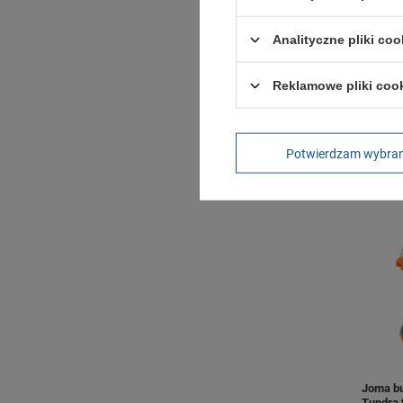
Analityczne pliki coo
Skecher
Reklamowe pliki coo
Elevate
439,00 
+ Dodaj
Potwierdzam wybra
Joma bu
Tundra 