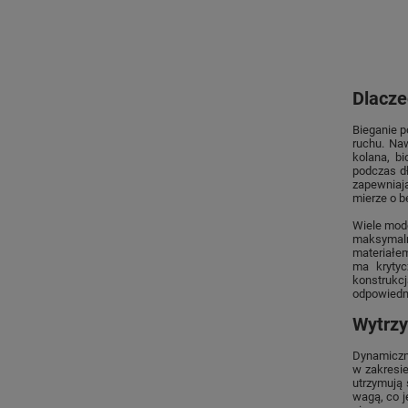
Dlacze
Bieganie p
ruchu. Na
kolana, b
podczas dł
zapewniają
mierze o b
Wiele mode
maksymaln
materiałem
ma krytyc
konstrukcj
odpowiedn
Wytrzy
Dynamiczne
w zakresie
utrzymują 
wagą, co j