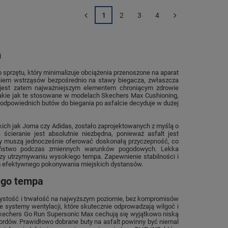
1
2
3
4
m
sprzętu, który minimalizuje obciążenia przenoszone na aparat
zeniem wstrząsów bezpośrednio na stawy biegacza, zwłaszcza
a jest zatem najważniejszym elementem chroniącym zdrowie
takie jak te stosowane w modelach Skechers Max Cushioning,
r odpowiednich butów do biegania po asfalcie decyduje w dużej
ich jak Joma czy Adidas, zostało zaprojektowanych z myślą o
cieranie jest absolutnie niezbędna, ponieważ asfalt jest
uty muszą jednocześnie oferować doskonałą przyczepność, co
zeństwo podczas zmiennych warunków pogodowych. Lekka
rzy utrzymywaniu wysokiego tempa. Zapewnienie stabilności i
m efektywnego pokonywania miejskich dystansów.
ego tempa
żystość i trwałość na najwyższym poziomie, bez kompromisów
 systemy wentylacji, które skutecznie odprowadzają wilgoć i
Skechers Go Run Supersonic Max cechują się wyjątkowo niską
kordów. Prawidłowo dobrane buty na asfalt powinny być niemal