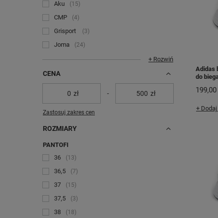
Aku
15
CMP
4
Grisport
3
Joma
24
+ Rozwiń
Adidas 
CENA
do bieg
199,00 
zł
-
zł
+ Dodaj
Zastosuj zakres cen
ROZMIARY
PANTOFI
36
13
36,5
7
37
15
37,5
3
38
18