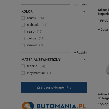
+ Rozwiń
Adidas 
KOLOR
biegani
czarny
25
199,00 
niebieski
13
+ Dodaj
szare
12
zielony
11
różowy
7
+ Rozwiń
MATERIAŁ ZEWNĘTRZNY
tkanina
84
inny materiał
1
Zastosuj wybrane filtry
Adidas 
do bieg
199,00 