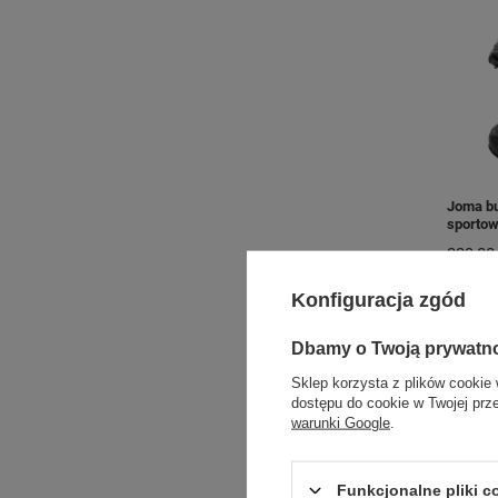
Joma bu
sportow
229,00 
+ Dodaj
Konfiguracja zgód
Dbamy o Twoją prywatn
Sklep korzysta z plików cookie 
dostępu do cookie w Twojej prz
warunki Google
.
Funkcjonalne pliki 