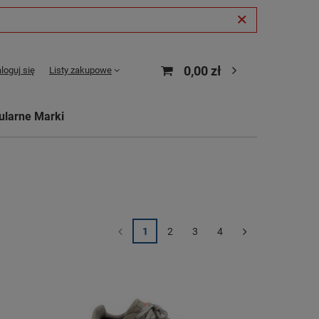
0,00 zł
loguj się
Listy zakupowe
ularne Marki
1
2
3
4