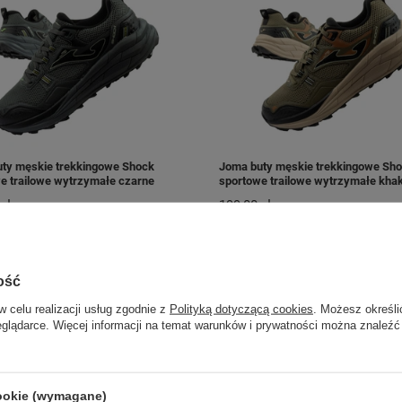
ty męskie trekkingowe Shock
Joma buty męskie trekkingowe Sh
e trailowe wytrzymałe czarne
sportowe trailowe wytrzymałe khak
zł
199,00 zł
/
szt.
/
szt.
 do porównania
+ Dodaj do porównania
ość
w celu realizacji usług zgodnie z
Polityką dotyczącą cookies
. Możesz określi
eglądarce. Więcej informacji na temat warunków i prywatności można znaleźć
cookie (wymagane)