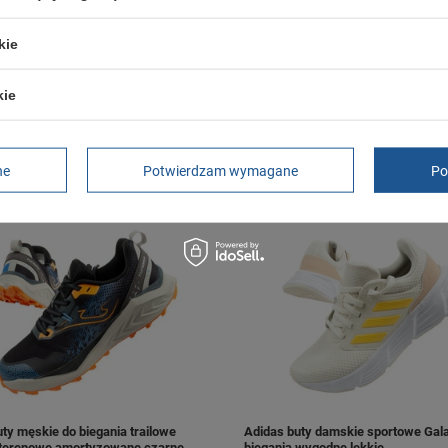
kie
s buty sportowe damskie Go Run
Joma buty sportowe do biegania d
kie
 2.0 SLIP-INS białe
Vitaly wygodne wytrzymałe niebies
zł
194,00 zł
/
szt.
/
szt.
 do porównania
+ Dodaj do porównania
ne
Potwierdzam wymagane
Po
ty męskie do biegania trailowe
Adidas buty damskie sportowe Gala
terenowe amortyzowane czarne
biegania wygodne lekkie