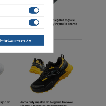
amskie
Joma buty sportowe do biegania męskie
kie
Vitaly lekkie wygodne wytrzymałe czarne
199,00 zł
/
szt.
+ Dodaj do porównania
twierdzam wszystkie
xy 6 do
Joma buty męskie do biegania trailowe
Sierrra 7 terenowe amortyzowane