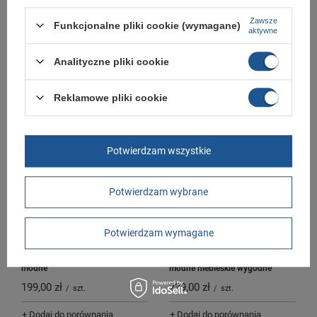
Zawsze
Funkcjonalne pliki cookie (wymagane)
aktywne
Puma buty sportowe męskie
Puma buty damskie męskie
Rebound v6 sneakersy modne za
sportowe Club Kayzer SD
kostkę
sneakersy czarne skóra
Analityczne pliki cookie
219,00 zł
199,00 zł
/
szt.
/
szt.
Reklamowe pliki cookie
+ Dodaj do porównania
+ Dodaj do porównania
Potwierdzam wszystkie
Potwierdzam wybrane
Potwierdzam wymagane
Puma buty męskie sportowe Park
Converse Chuck Taylor All Star
Lifestyle SKB sneakersy skate
buty sportowe unisex trampki
modne
modne niebieskie wygodne
199,00 zł
239,00 zł
/
szt.
/
szt.
+ Dodaj do porównania
+ Dodaj do porównania