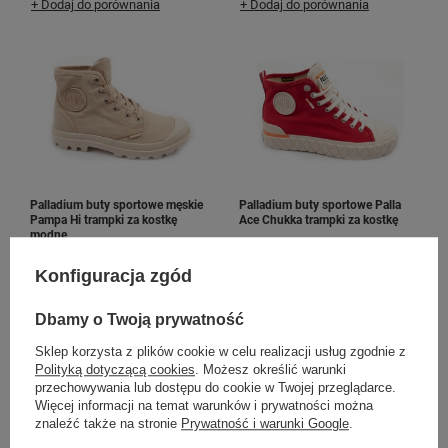
+ Dodaj do porównania
+ Dodaj do porównania
Palladium buty sportowe męskie
Palladium buty sportowe Palla
Pampa Hi trampki za kostkę
Ace Chukka trampki za kostkę
modne
269,00 zł
289,00 zł
/
szt.
/
szt.
Konfiguracja zgód
+ Dodaj do porównania
+ Dodaj do porównania
Dbamy o Twoją prywatność
Sklep korzysta z plików cookie w celu realizacji usług zgodnie z
Polityką dotyczącą cookies
. Możesz określić warunki
przechowywania lub dostępu do cookie w Twojej przeglądarce.
Więcej informacji na temat warunków i prywatności można
znaleźć także na stronie
Prywatność i warunki Google
.