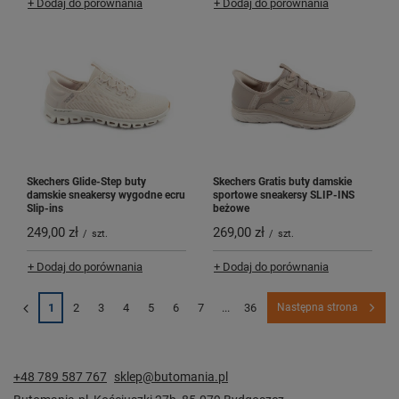
+ Dodaj do porównania
+ Dodaj do porównania
Skechers Glide-Step buty
Skechers Gratis buty damskie
damskie sneakersy wygodne ecru
sportowe sneakersy SLIP-INS
Slip-ins
beżowe
249,00 zł
269,00 zł
/
szt.
/
szt.
+ Dodaj do porównania
+ Dodaj do porównania
1
2
3
4
5
6
7
...
36
Następna strona
+48 789 587 767
sklep@butomania.pl