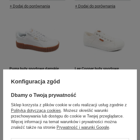
+ Dodaj do porównania
+ Dodaj do porównania
Puma buty sportowe damskie
Lee Cooper buty sportowe
trampki Carina 3.0 skórzane białe
damskie trampki modne białe
modne
wygodne
Konfiguracja zgód
129,00 zł
89,00 zł
/
szt.
/
szt.
Dbamy o Twoją prywatność
+ Dodaj do porównania
+ Dodaj do porównania
Sklep korzysta z plików cookie w celu realizacji usług zgodnie z
Polityką dotyczącą cookies
. Możesz określić warunki
przechowywania lub dostępu do cookie w Twojej przeglądarce.
Więcej informacji na temat warunków i prywatności można
znaleźć także na stronie
Prywatność i warunki Google
.