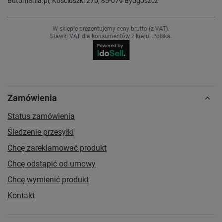
Butomania.pl
,
Kościuszki 27b
,
85-079
Bydgoszcz
W sklepie prezentujemy ceny brutto (z VAT).
Stawki VAT dla konsumentów z kraju:
Polska
.
Zamówienia
Status zamówienia
Śledzenie przesyłki
Chcę zareklamować produkt
Chcę odstąpić od umowy
Chcę wymienić produkt
Kontakt