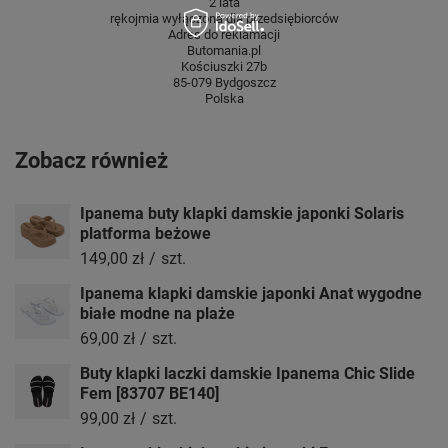
2 lata
rękojmia wyłączona dla przedsiębiorców
Adres do reklamacji
Butomania.pl
Kościuszki 27b
85-079 Bydgoszcz
Polska
Zobacz również
Ipanema buty klapki damskie japonki Solaris
platforma beżowe
149,00 zł
/
szt.
Ipanema klapki damskie japonki Anat wygodne
białe modne na plaże
69,00 zł
/
szt.
Buty klapki laczki damskie Ipanema Chic Slide
Fem [83707 BE140]
99,00 zł
/
szt.