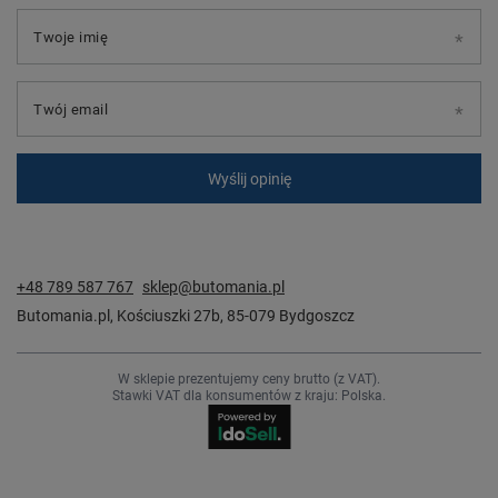
Twoje imię
Twój email
Wyślij opinię
+48 789 587 767
sklep@butomania.pl
Butomania.pl
,
Kościuszki 27b
,
85-079
Bydgoszcz
W sklepie prezentujemy ceny brutto (z VAT).
Stawki VAT dla konsumentów z kraju:
Polska
.