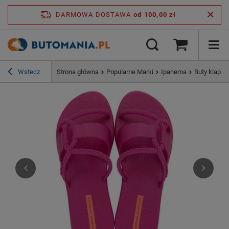
DARMOWA DOSTAWA
od 100,00 zł
Wstecz
Strona główna
Popularne Marki
Ipanema
Buty klapki