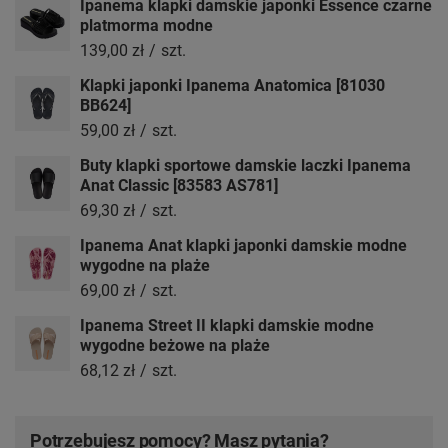
Ipanema klapki damskie japonki Essence czarne
platmorma modne
139,00 zł
/
szt.
Klapki japonki Ipanema Anatomica [81030
BB624]
59,00 zł
/
szt.
Buty klapki sportowe damskie laczki Ipanema
Anat Classic [83583 AS781]
69,30 zł
/
szt.
Ipanema Anat klapki japonki damskie modne
wygodne na plaże
69,00 zł
/
szt.
Ipanema Street II klapki damskie modne
wygodne beżowe na plaże
68,12 zł
/
szt.
Potrzebujesz pomocy? Masz pytania?