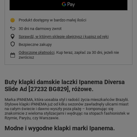
Produkt dostępny w bardzo małej ilości
30
dni na darmowy zwrot
Sprawdź, w którym sklepie obejrzysz i kupisz od ręki
Bezpieczne zakupy
Odroczone płatności
. Kup teraz, zapłać za 30 dni, jeżeli nie
zwrócisz
Buty klapki damskie laczki Ipanema Diversa
Slide Ad [27232 BG829], różowe.
Marka iPANEMA, która uosabia styl i radość życia mieszkańców Brazylii.
Stylowe klapki iPANEMA już od kilku sezonów zawładnęły ulicami miast
na całym świecie i dawno wyszły poza plażę – komponując się
znakomicie z wieloma stylizacjami i wędrując na stopach fashionistek w
Rzymie, Paryżu, czy Warszawie.
Modne i wygodne klapki marki Ipanema.