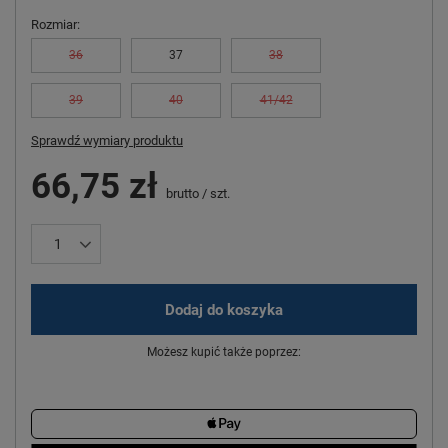
Rozmiar
36
37
38
39
40
41/42
Sprawdź wymiary produktu
66,75 zł
brutto
/
szt.
Dodaj do koszyka
Możesz kupić także poprzez: