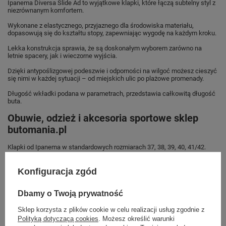
Ipanema Diversa Slide Ad to wyjątkowe klapki, które łączą subtelny styl z
niezrównanym komfortem.
Wykonane z elastycznego, przyjaznego dla środowiska materiału,
dopasowują się do kształtu stopy, zapewniając wygodę na każdym kroku.
Lekka konstrukcja sprawia, że są doskonałym wyborem zarówno na
letnie spacery, jak i wieczorne wyjścia.
Dzięki antypoślizgowej podeszwie i odporności na wilgoć możesz cieszyć
się nimi w każdej sytuacji – od miejskich ulic po plażowe promenady.
Długość wkładki podana w parametrach, przedstawia całkowitą długość
buta.
Obuwie, odzież i akcesoria sportowe sklep
butomania.pl
Klapki od Ipanema w standardowych rozmiarach 37, 38, 39, 40, 41/42.
Zobacz jakie rozmiary są dostępne.
Konfiguracja zgód
Sklep Butomania.pl to największy wybór obuwia sportowego dla całej
Twojej rodziny.
Dbamy o Twoją prywatność
Kupując w naszym sklepie internetowym masz gwarancję, że towar jest
oryginalny i pochodzi z oficjalnej sieci dystrybucyjnej.
Sklep korzysta z plików cookie w celu realizacji usług zgodnie z
Polityką dotyczącą cookies
. Możesz określić warunki
W ciągu 30 dni możesz dokonać zwrotu bądź wymiany towaru bez