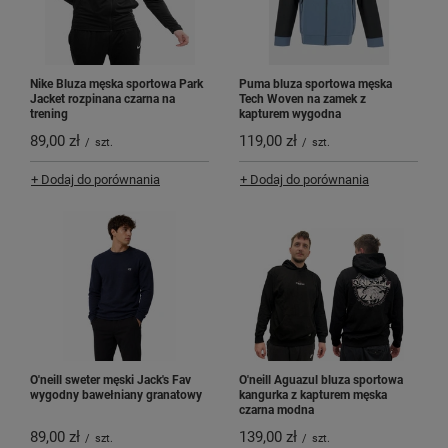
Nike Bluza męska sportowa Park
Puma bluza sportowa męska
Jacket rozpinana czarna na
Tech Woven na zamek z
trening
kapturem wygodna
89,00 zł
119,00 zł
/
szt.
/
szt.
+ Dodaj do porównania
+ Dodaj do porównania
O'neill sweter męski Jack's Fav
O'neill Aguazul bluza sportowa
wygodny bawełniany granatowy
kangurka z kapturem męska
czarna modna
89,00 zł
139,00 zł
/
szt.
/
szt.