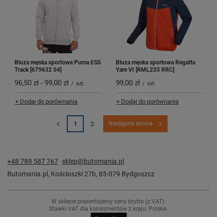
Bluza męska sportowa Puma ESS
Bluza męska sportowa Regatta
Track [679632 04]
Yare VI [RML233 RRC]
96,50 zł
-
99,00 zł
99,00 zł
/
szt.
/
szt.
+ Dodaj do porównania
+ Dodaj do porównania
1
2
Następna strona
+48 789 587 767
sklep@butomania.pl
Butomania.pl
,
Kościuszki 27b
,
85-079
Bydgoszcz
W sklepie prezentujemy ceny brutto (z VAT).
Stawki VAT dla konsumentów z kraju:
Polska
.