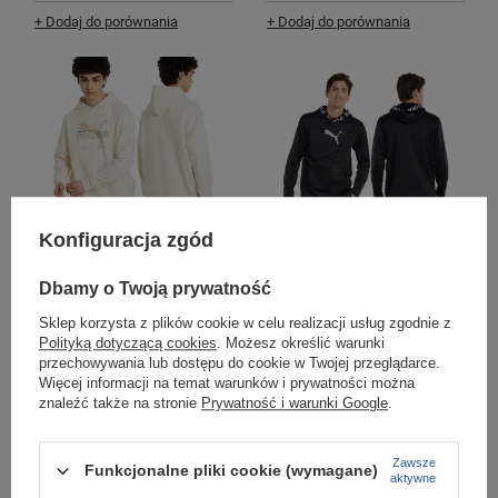
+ Dodaj do porównania
+ Dodaj do porównania
Konfiguracja zgód
Bluza sportowa męska z
Bluza z kapturem męska
kapturem Puma FD Ess Btr
sportowa Puma Train Pwr Fleece
[673293 99]
[520893 01] WarmCELL
Dbamy o Twoją prywatność
107,50 zł
-
119,00 zł
99,00 zł
-
119,00 zł
/
szt.
/
szt.
Sklep korzysta z plików cookie w celu realizacji usług zgodnie z
Polityką dotyczącą cookies
. Możesz określić warunki
+ Dodaj do porównania
+ Dodaj do porównania
przechowywania lub dostępu do cookie w Twojej przeglądarce.
Więcej informacji na temat warunków i prywatności można
znaleźć także na stronie
Prywatność i warunki Google
.
Zawsze
Funkcjonalne pliki cookie (wymagane)
aktywne