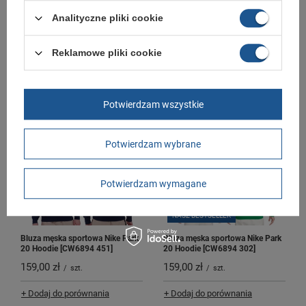
Analityczne pliki cookie
Bluza męska sportowa Puma ESS
Bluza męska sportowa Puma ESS
Reklamowe pliki cookie
Big Logo Crew [586680 03]
Big Logo Crew [586680 01]
99,00 zł
99,00 zł
/
szt.
/
szt.
+ Dodaj do porównania
+ Dodaj do porównania
Potwierdzam wszystkie
Potwierdzam wybrane
Potwierdzam wymagane
NASZ BESTSELLER
Bluza męska sportowa Nike Park
Bluza męska sportowa Nike Park
20 Hoodie [CW6894 451]
20 Hoodie [CW6894 302]
159,00 zł
159,00 zł
/
szt.
/
szt.
+ Dodaj do porównania
+ Dodaj do porównania