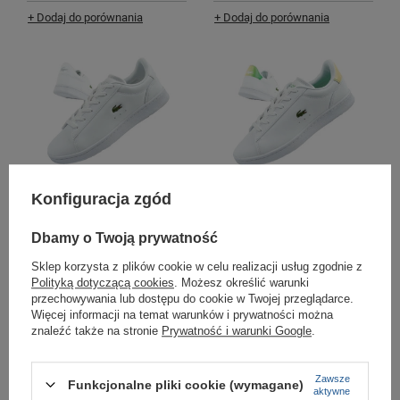
+ Dodaj do porównania
+ Dodaj do porównania
Buty damskie sportowe Lacoste
Buty damskie sportowe Lacoste
Konfiguracja zgód
Carnaby [748SUJ001321G]
Carnaby [749SUJ0002082]
trampki
trampki
Dbamy o Twoją prywatność
261,81 zł
-
269,00 zł
249,00 zł
-
269,00 zł
/
szt.
/
szt.
Sklep korzysta z plików cookie w celu realizacji usług zgodnie z
+ Dodaj do porównania
+ Dodaj do porównania
Polityką dotyczącą cookies
. Możesz określić warunki
przechowywania lub dostępu do cookie w Twojej przeglądarce.
Więcej informacji na temat warunków i prywatności można
znaleźć także na stronie
Prywatność i warunki Google
.
Zawsze
Funkcjonalne pliki cookie (wymagane)
aktywne