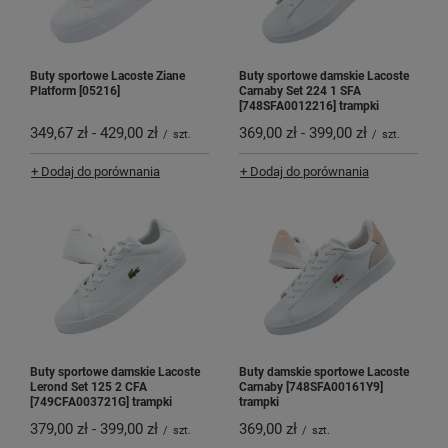
Buty sportowe Lacoste Ziane
Buty sportowe damskie Lacoste
Platform [05216]
Carnaby Set 224 1 SFA
[748SFA0012216] trampki
349,67 zł
-
429,00 zł
369,00 zł
-
399,00 zł
/
szt.
/
szt.
+ Dodaj do porównania
+ Dodaj do porównania
Buty sportowe damskie Lacoste
Buty damskie sportowe Lacoste
Lerond Set 125 2 CFA
Carnaby [748SFA00161Y9]
[749CFA003721G] trampki
trampki
379,00 zł
-
399,00 zł
369,00 zł
/
szt.
/
szt.