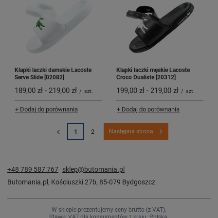
Klapki laczki damskie Lacoste
Klapki laczki męskie Lacoste
Serve Slide [02082]
Croco Dualiste [20312]
189,00 zł
-
219,00 zł
199,00 zł
-
219,00 zł
/
szt.
/
szt.
+ Dodaj do porównania
+ Dodaj do porównania
1
2
Następna strona
+48 789 587 767
sklep@butomania.pl
Butomania.pl
,
Kościuszki 27b
,
85-079
Bydgoszcz
W sklepie prezentujemy ceny brutto (z VAT).
Stawki VAT dla konsumentów z kraju:
Polska
.