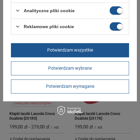
Analityczne pliki cookie
Buty damskie sportowe Lacoste
Buty damskie sportowe Lacoste
Carnaby [748SUJ00011R5]
Carnaby [748SUJ00021Y9]
Reklamowe pliki cookie
trampki
trampki
261,81 zł
-
279,00 zł
261,81 zł
-
269,00 zł
/
szt.
/
szt.
Potwierdzam wszystkie
+ Dodaj do porównania
+ Dodaj do porównania
Potwierdzam wybrane
Potwierdzam wymagane
CHWILOWO NIEDOSTĘPNY
Klapki laczki Lacoste Croco
Klapki laczki Lacoste Croco
Dualiste [201R5]
Dualiste [2017K]
199,00 zł
-
219,00 zł
199,00 zł
/
szt.
/
szt.
+ Dodaj do porównania
+ Dodaj do porównania