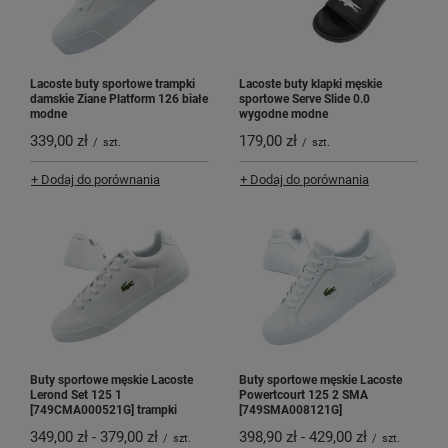
Lacoste buty sportowe trampki
Lacoste buty klapki męskie
damskie Ziane Platform 126 białe
sportowe Serve Slide 0.0
modne
wygodne modne
339,00 zł
179,00 zł
/
szt.
/
szt.
+ Dodaj do porównania
+ Dodaj do porównania
Buty sportowe męskie Lacoste
Buty sportowe męskie Lacoste
Lerond Set 125 1
Powertcourt 125 2 SMA
[749CMA000521G] trampki
[749SMA008121G]
349,00 zł
-
379,00 zł
398,90 zł
-
429,00 zł
/
szt.
/
szt.