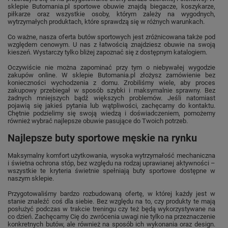
sklepie Butomania.pl sportowe obuwie znajdą biegacze, koszykarze,
piłkarze oraz wszystkie osoby, którym zależy na wygodnych,
wytrzymałych produktach, które sprawdzą się w różnych warunkach.
Co ważne, nasza oferta butów sportowych jest zróżnicowana także pod
względem cenowym. U nas z łatwością znajdziesz obuwie na swoją
kieszeń. Wystarczy tylko bliżej zapoznać się z dostępnym katalogiem.
Oczywiście nie można zapominać przy tym o niebywałej wygodzie
zakupów online. W sklepie Butomania.pl złożysz zamówienie bez
konieczności wychodzenia z domu. Zrobiliśmy wiele, aby proces
zakupowy przebiegał w sposób szybki i maksymalnie sprawny. Bez
żadnych mniejszych bądź większych problemów. Jeśli natomiast
pojawią się jakieś pytania lub wątpliwości, zachęcamy do kontaktu.
Chętnie podzielimy się swoją wiedzą i doświadczeniem, pomożemy
również wybrać najlepsze obuwie pasujące do Twoich potrzeb.
Najlepsze buty sportowe męskie na rynku
Maksymalny komfort użytkowania, wysoka wytrzymałość mechaniczna
i świetna ochrona stóp, bez względu na rodzaj uprawianej aktywności –
wszystkie te kryteria świetnie spełniają buty sportowe dostępne w
naszym sklepie.
Przygotowaliśmy bardzo rozbudowaną ofertę, w której każdy jest w
stanie znaleźć coś dla siebie. Bez względu na to, czy produkty te mają
posłużyć podczas w trakcie treningu czy też będą wykorzystywane na
co dzień. Zachęcamy Cię do zwrócenia uwagi nie tylko na przeznaczenie
konkretnych butów, ale również na sposób ich wykonania oraz design.