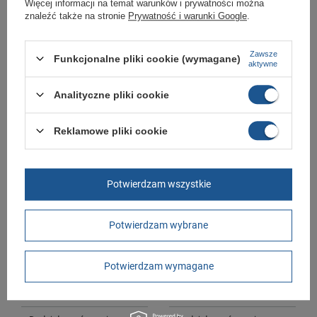
Więcej informacji na temat warunków i prywatności można
znaleźć także na stronie
Prywatność i warunki Google
.
Adidas buty sportowe męskie
Adidas buty sportowe męskie
Galaxy 6 M do biegania lekkie
Galaxy 6 M do biegania lekkie
Zawsze
Funkcjonalne pliki cookie (wymagane)
wygodne
wygodne
aktywne
199,00 zł
199,00 zł
/
szt.
/
szt.
Analityczne pliki cookie
+ Dodaj do porównania
+ Dodaj do porównania
Reklamowe pliki cookie
Potwierdzam wszystkie
Potwierdzam wybrane
Adidas buty męskie sportowe
Adidas buty męskie sportowe
Galaxy 6 M do biegania czarne
Galaxy 6 M do biegania czarne
Potwierdzam wymagane
wygodne
wygodne
199,00 zł
199,00 zł
/
szt.
/
szt.