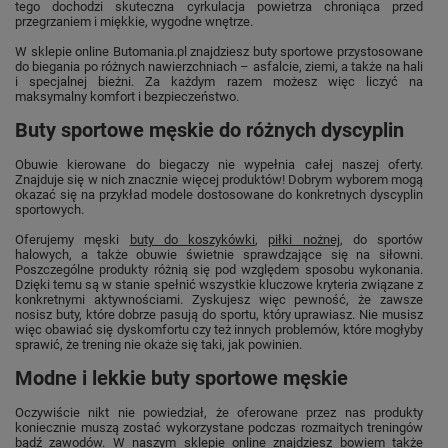
tego dochodzi skuteczna cyrkulacja powietrza chroniąca przed
przegrzaniem i miękkie, wygodne wnętrze.
W sklepie online Butomania.pl znajdziesz buty sportowe przystosowane
do biegania po różnych nawierzchniach – asfalcie, ziemi, a także na hali
i specjalnej bieżni. Za każdym razem możesz więc liczyć na
maksymalny komfort i bezpieczeństwo.
Buty sportowe męskie do różnych dyscyplin
Obuwie kierowane do biegaczy nie wypełnia całej naszej oferty.
Znajduje się w nich znacznie więcej produktów! Dobrym wyborem mogą
okazać się na przykład modele dostosowane do konkretnych dyscyplin
sportowych.
Oferujemy męski
buty do koszykówki
,
piłki nożnej
, do sportów
halowych, a także obuwie świetnie sprawdzające się na siłowni.
Poszczególne produkty różnią się pod względem sposobu wykonania.
Dzięki temu są w stanie spełnić wszystkie kluczowe kryteria związane z
konkretnymi aktywnościami. Zyskujesz więc pewność, że zawsze
nosisz buty, które dobrze pasują do sportu, który uprawiasz. Nie musisz
więc obawiać się dyskomfortu czy też innych problemów, które mogłyby
sprawić, że trening nie okaże się taki, jak powinien.
Modne i lekkie buty sportowe męskie
Oczywiście nikt nie powiedział, że oferowane przez nas produkty
koniecznie muszą zostać wykorzystane podczas rozmaitych treningów
bądź zawodów. W naszym sklepie online znajdziesz bowiem także