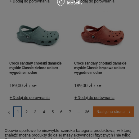
+ Dodaj do porównania
+ Dodaj do porównania
Crocs sandały chodaki damskie
Crocs sandały chodaki damskie
męskie Classic zielone unisex
męskie Classic brązowe unisex
wygodne modne
wygodne modne
189,00 zł
189,00 zł
/
szt.
/
szt.
+ Dodaj do porównania
+ Dodaj do porównania
1
2
3
4
5
6
7
...
36
Następna strona
Obuwie sportowe to niezwykle szeroka kategoria produktowa, w której
znaleźć można produkty do całej masy aktywności fizycznych i nie tylko.