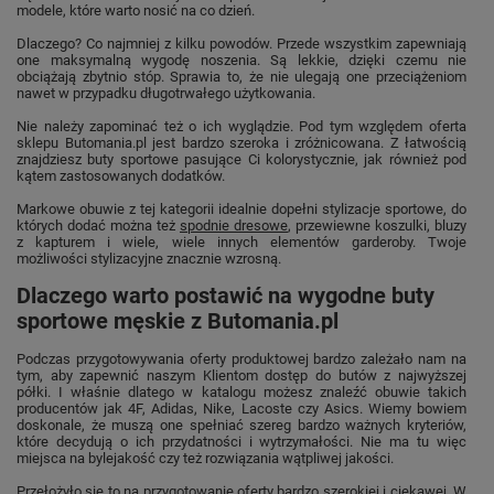
modele, które warto nosić na co dzień.
Dlaczego? Co najmniej z kilku powodów. Przede wszystkim zapewniają
one maksymalną wygodę noszenia. Są lekkie, dzięki czemu nie
obciążają zbytnio stóp. Sprawia to, że nie ulegają one przeciążeniom
nawet w przypadku długotrwałego użytkowania.
Nie należy zapominać też o ich wyglądzie. Pod tym względem oferta
sklepu Butomania.pl jest bardzo szeroka i zróżnicowana. Z łatwością
znajdziesz buty sportowe pasujące Ci kolorystycznie, jak również pod
kątem zastosowanych dodatków.
Markowe obuwie z tej kategorii idealnie dopełni stylizacje sportowe, do
których dodać można też
spodnie dresowe
, przewiewne koszulki, bluzy
z kapturem i wiele, wiele innych elementów garderoby. Twoje
możliwości stylizacyjne znacznie wzrosną.
Dlaczego warto postawić na wygodne buty
sportowe męskie z Butomania.pl
Podczas przygotowywania oferty produktowej bardzo zależało nam na
tym, aby zapewnić naszym Klientom dostęp do butów z najwyższej
półki. I właśnie dlatego w katalogu możesz znaleźć obuwie takich
producentów jak 4F, Adidas, Nike, Lacoste czy Asics. Wiemy bowiem
doskonale, że muszą one spełniać szereg bardzo ważnych kryteriów,
które decydują o ich przydatności i wytrzymałości. Nie ma tu więc
miejsca na bylejakość czy też rozwiązania wątpliwej jakości.
Przełożyło się to na przygotowanie oferty bardzo szerokiej i ciekawej. W