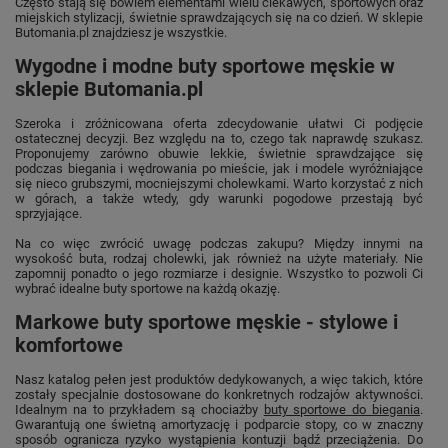
Często stają się bowiem elementami wielu ciekawych, sportowych oraz
miejskich stylizacji, świetnie sprawdzających się na co dzień. W sklepie
Butomania.pl znajdziesz je wszystkie.
Wygodne i modne buty sportowe męskie w
sklepie Butomania.pl
Szeroka i zróżnicowana oferta zdecydowanie ułatwi Ci podjęcie
ostatecznej decyzji. Bez względu na to, czego tak naprawdę szukasz.
Proponujemy zarówno obuwie lekkie, świetnie sprawdzające się
podczas biegania i wędrowania po mieście, jak i modele wyróżniające
się nieco grubszymi, mocniejszymi cholewkami. Warto korzystać z nich
w górach, a także wtedy, gdy warunki pogodowe przestają być
sprzyjające.
Na co więc zwrócić uwagę podczas zakupu? Między innymi na
wysokość buta, rodzaj cholewki, jak również na użyte materiały. Nie
zapomnij ponadto o jego rozmiarze i designie. Wszystko to pozwoli Ci
wybrać idealne buty sportowe na każdą okazję.
Markowe buty sportowe męskie - stylowe i
komfortowe
Nasz katalog pełen jest produktów dedykowanych, a więc takich, które
zostały specjalnie dostosowane do konkretnych rodzajów aktywności.
Idealnym na to przykładem są chociażby
buty sportowe do biegania
.
Gwarantują one świetną amortyzację i podparcie stopy, co w znaczny
sposób ogranicza ryzyko wystąpienia kontuzji bądź przeciążenia. Do