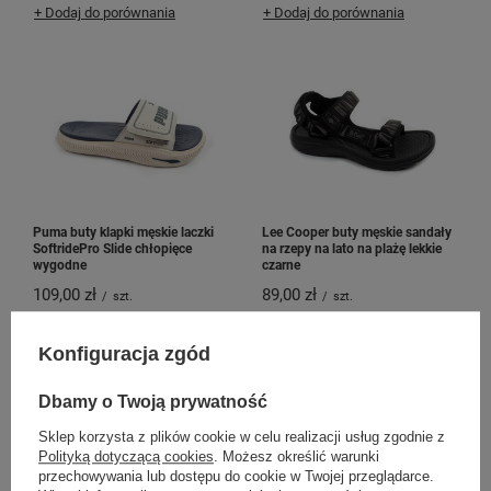
+ Dodaj do porównania
+ Dodaj do porównania
Puma buty klapki męskie laczki
Lee Cooper buty męskie sandały
SoftridePro Slide chłopięce
na rzepy na lato na plażę lekkie
wygodne
czarne
109,00 zł
89,00 zł
/
szt.
/
szt.
+ Dodaj do porównania
+ Dodaj do porównania
Konfiguracja zgód
Dbamy o Twoją prywatność
Sklep korzysta z plików cookie w celu realizacji usług zgodnie z
Polityką dotyczącą cookies
. Możesz określić warunki
przechowywania lub dostępu do cookie w Twojej przeglądarce.