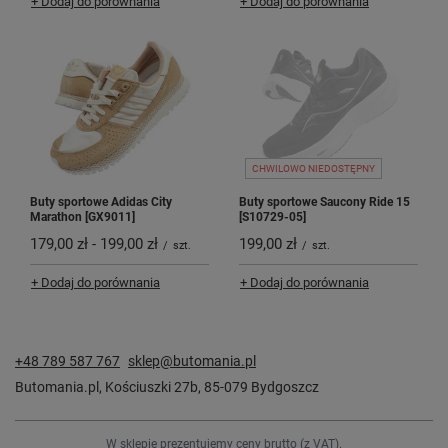
+ Dodaj do porównania
+ Dodaj do porównania
CHWILOWO NIEDOSTĘPNY
Buty sportowe Adidas City
Buty sportowe Saucony Ride 15
Marathon [GX9011]
[S10729-05]
179,00 zł
-
199,00 zł
199,00 zł
/
szt.
/
szt.
+ Dodaj do porównania
+ Dodaj do porównania
+48 789 587 767
sklep@butomania.pl
Butomania.pl
,
Kościuszki 27b
,
85-079
Bydgoszcz
W sklepie prezentujemy ceny brutto (z VAT).