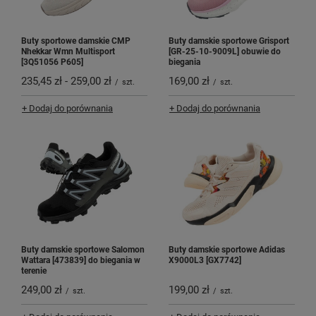
Buty sportowe damskie CMP
Buty damskie sportowe Grisport
Nhekkar Wmn Multisport
[GR-25-10-9009L] obuwie do
[3Q51056 P605]
biegania
235,45 zł
-
259,00 zł
169,00 zł
/
szt.
/
szt.
+ Dodaj do porównania
+ Dodaj do porównania
Buty damskie sportowe Salomon
Buty damskie sportowe Adidas
Wattara [473839] do biegania w
X9000L3 [GX7742]
terenie
249,00 zł
199,00 zł
/
szt.
/
szt.