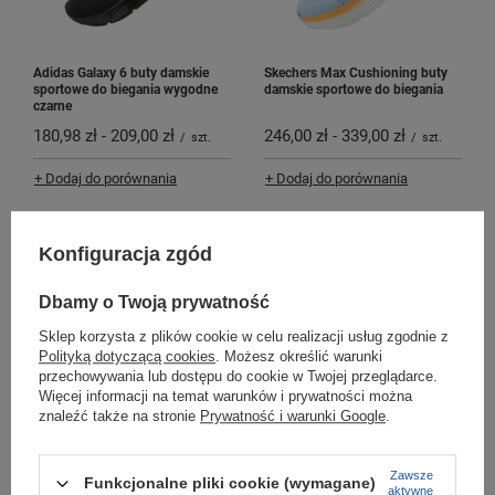
Adidas Galaxy 6 buty damskie
Skechers Max Cushioning buty
sportowe do biegania wygodne
damskie sportowe do biegania
czarne
180,98 zł
-
209,00 zł
246,00 zł
-
339,00 zł
/
szt.
/
szt.
+ Dodaj do porównania
+ Dodaj do porównania
Konfiguracja zgód
Dbamy o Twoją prywatność
Sklep korzysta z plików cookie w celu realizacji usług zgodnie z
Polityką dotyczącą cookies
. Możesz określić warunki
przechowywania lub dostępu do cookie w Twojej przeglądarce.
Więcej informacji na temat warunków i prywatności można
Skechers Max Cushioning buty
Joma Speed 2512 buty sportowe
znaleźć także na stronie
Prywatność i warunki Google
.
damskie sportowe do biegania
do biegania damskie wygodne
SLIP-INS
wytrzymałe
499,00 zł
209,00 zł
/
szt.
/
szt.
Zawsze
Funkcjonalne pliki cookie (wymagane)
aktywne