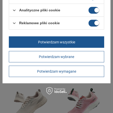
+ Dodaj do porównania
+ Dodaj do porównania
Analityczne pliki cookie
Reklamowe pliki cookie
Potwierdzam wszystkie
Joma Hispalis buty sportowe do
Buty damskie sportowe Skechers
Potwierdzam wybrane
biegania damskie wygodne
Go Run Swirl Tech Speed
wytrzymałe
[129501/HPPK]
279,89 zł
-
299,00 zł
289,00 zł
/
szt.
/
szt.
Potwierdzam wymagane
+ Dodaj do porównania
+ Dodaj do porównania