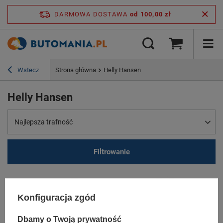
DARMOWA DOSTAWA
od 100,00 zł
Wstecz
Strona główna
Helly Hansen
Helly Hansen
Najlepsza trafność
Filtrowanie
Konfiguracja zgód
Dbamy o Twoją prywatność