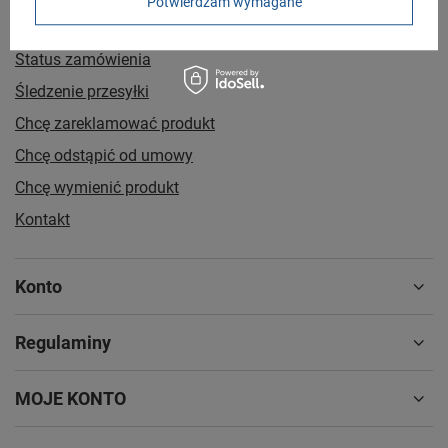
Potwierdzam wymagane
Zamówienia
Status zamówienia
Śledzenie przesyłki
Chcę zareklamować produkt
Chcę odstąpić od umowy
Chcę wymienić produkt
Kontakt
Konto
Regulaminy
MOJE KONTO