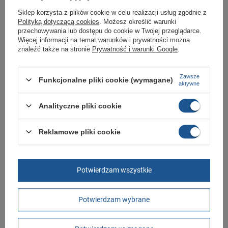
Sklep korzysta z plików cookie w celu realizacji usług zgodnie z
Polityką dotyczącą cookies
. Możesz określić warunki
przechowywania lub dostępu do cookie w Twojej przeglądarce.
Helly Hansen buty robocze
Spodnie Robocze Ogrodniczki
Więcej informacji na temat warunków i prywatności można
Chelsea Evo Low S3 BOA
BHP Helly Hansen
znaleźć także na stronie
Prywatność i warunki Google
.
wodoodporne BHP
299,00 zł
79,00 zł
-
179,00 zł
/
szt.
/
szt.
Zawsze
Funkcjonalne pliki cookie (wymagane)
aktywne
+ Dodaj do porównania
+ Dodaj do porównania
Analityczne pliki cookie
+48 789 587 767
sklep@butomania.pl
Reklamowe pliki cookie
Butomania.pl
,
Kościuszki 27b
,
85-079
Bydgoszcz
W sklepie prezentujemy ceny brutto (z VAT).
Potwierdzam wszystkie
Stawki VAT dla konsumentów z kraju:
Polska
.
Potwierdzam wybrane