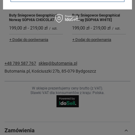
Buty Śniegowce Geographical
Buty Śniegowce Geographical
Norway SOPHIA CHOCOLAT
Norway [SOPHIA WHITE]
199,00 zł
-
219,00 zł
199,00 zł
-
219,00 zł
/
szt.
/
szt.
+ Dodaj do porównania
+ Dodaj do porównania
+48 789 587 767
sklep@butomania.pl
Butomania.pl
,
Kościuszki 27b
,
85-079
Bydgoszcz
W sklepie prezentujemy ceny brutto (z VAT).
Stawki VAT dla konsumentów z kraju:
Polska
.
Zamówienia