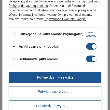
Sklep korzysta z plików cookie w celu realizacji usług zgodnie z
+ Dodaj do porównania
+ Dodaj do porównania
Polityką dotyczącą cookies
. Możesz określić warunki
przechowywania lub dostępu do cookie w Twojej przeglądarce.
Więcej informacji na temat warunków i prywatności można
znaleźć także na stronie
Prywatność i warunki Google
.
Zawsze
Funkcjonalne pliki cookie (wymagane)
aktywne
Analityczne pliki cookie
Buty Śniegowce Geographical
Buty Śniegowce Geographical
Norway [MATTI NOIR]
Norway [CARL BLACK]
Reklamowe pliki cookie
199,00 zł
199,00 zł
/
szt.
/
szt.
+ Dodaj do porównania
+ Dodaj do porównania
Potwierdzam wszystkie
Potwierdzam wybrane
Potwierdzam wymagane