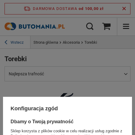
DARMOWA DOSTAWA
od 100,00 zł
Wstecz
Strona główna
Akcesoria
Torebki
Torebki
Najlepsza trafność
Konfiguracja zgód
Dbamy o Twoją prywatność
Sklep korzysta z plików cookie w celu realizacji usług zgodnie z