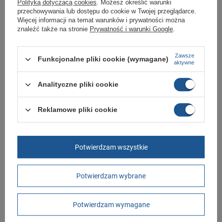
Polityką dotyczącą cookies
. Możesz określić warunki
Torebka listonoszka Converse
przechowywania lub dostępu do cookie w Twojej przeglądarce.
55UCB-ONOW saszetka
Więcej informacji na temat warunków i prywatności można
79,00 zł
/
szt.
znaleźć także na stronie
Prywatność i warunki Google
.
+ Dodaj do porównania
Zawsze
Funkcjonalne pliki cookie (wymagane)
aktywne
Analityczne pliki cookie
+48 789 587 767
sklep@butomania.pl
Butomania.pl
,
Kościuszki 27b
,
85-079
Bydgoszcz
Reklamowe pliki cookie
W sklepie prezentujemy ceny brutto (z VAT).
Stawki VAT dla konsumentów z kraju:
Polska
.
Potwierdzam wszystkie
Potwierdzam wybrane
Zamówienia
Potwierdzam wymagane
Status zamówienia