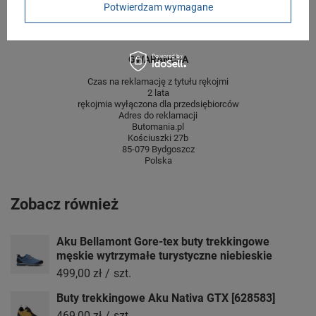
Potwierdzam wymagane
Wysokość towaru w
12
centymetrach
Więcej
GWARANCJA
Czas na reklamację z tytułu rękojmi
2 lata
rękojmia wyłączona dla przedsiębiorców
Adres do reklamacji
Butomania.pl
Kościuszki 27b
85-079 Bydgoszcz
Polska
Zobacz również
Aku Bellamont Gore-tex buty trekkingowe
męskie wytrzymałe turystyczne niebieskie
499,00 zł
/
szt.
Buty trekkingowe Aku Nativa GTX [628583]
469,00 zł
/
szt.