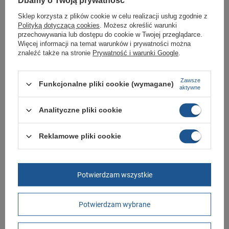
Dbamy o Twoją prywatność
Kupując w naszym sklepie internetowym masz gwarancję, że towar jest
oryginalny i pochodzi z oficjalnej sieci dystrybucyjnej.
Sklep korzysta z plików cookie w celu realizacji usług zgodnie z
Polityką dotyczącą cookies
. Możesz określić warunki
W ciągu 30 dni możesz dokonać zwrotu bądź wymiany towaru bez
przechowywania lub dostępu do cookie w Twojej przeglądarce.
podania przyczyny.
Więcej informacji na temat warunków i prywatności można
znaleźć także na stronie
Prywatność i warunki Google
.
Marka
Aku
Zawsze
Funkcjonalne pliki cookie (wymagane)
aktywne
Symbol
715107
Gwarancja
Gwarancja
Analityczne pliki cookie
Zapięcie
sznurowane
Reklamowe pliki cookie
Materiał zewnętrzny
skóra ekologiczna
Cechy dodatkowe
wodoodporne
Płeć
męskie
Potwierdzam wszystkie
Długość towaru w
30
centymetrach
Więcej
Potwierdzam wybrane
Szerokość towaru w
20
centymetrach
Więcej