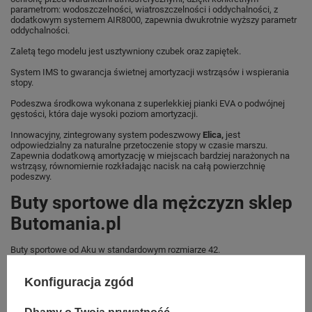
parametrom: wodoszczelności, wiatroszczelności i oddychalności, z
dodatkowym systemem AIR8000, zapewnia dwukrotnie wyższy parametr
oddychalności.
Zaletą tego modelu jest usztywniony czubek oraz zapiętek.
System IMS to gwarancja świetnej amortyzacji wstrząsów i wspierania
stopy.
Podeszwa środkowa wykonana z superlekkiej pianki EVA o podwójnej
gęstości, która daje wysoki poziom amortyzacji.
Innowacyjny, zintegrowany system podeszwowy
Elica
,
jest
odpowiedzialny za naturalne przetoczenie stopy w czasie marszu.
Zapewnia dodatkową amortyzację w miejscach bardziej narażonych na
wstrząsy, równomiernie rozkładając nacisk na całą powierzchnię
podeszwy.
Buty sportowe dla mężczyzn sklep
Butomania.pl
Buty sportowe od Aku w standardowym rozmiarze 42.
Zobacz jakie rozmiary są dostępne.
Konfiguracja zgód
Sklep Butomania.pl to największy wybór obuwia sportowego dla całej
Twojej rodziny.