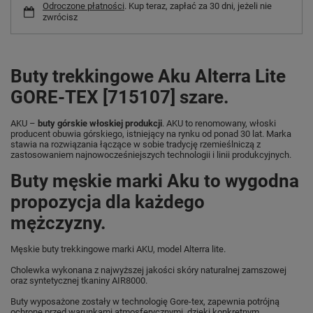
Odroczone płatności
. Kup teraz, zapłać za 30 dni, jeżeli nie
zwrócisz
Buty trekkingowe Aku Alterra Lite
GORE-TEX [715107] szare.
AKU –
buty górskie włoskiej produkcji
. AKU to renomowany, włoski
producent obuwia górskiego, istniejący na rynku od ponad 30 lat. Marka
stawia na rozwiązania łączące w sobie tradycję rzemieślniczą z
zastosowaniem najnowocześniejszych technologii i linii produkcyjnych.
Buty męskie marki Aku to wygodna
propozycja dla każdego
mężczyzny.
Męskie buty trekkingowe marki AKU, model Alterra lite.
Cholewka wykonana z najwyższej jakości skóry naturalnej zamszowej
oraz syntetycznej tkaniny AIR8000.
Buty wyposażone zostały w technologię Gore-tex, zapewnia potrójną
ochronę przed warunkami atmosferycznymi, dzięki konkretnym