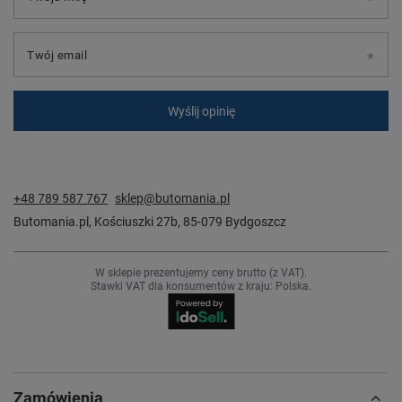
Twój email
Wyślij opinię
+48 789 587 767
sklep@butomania.pl
Butomania.pl
,
Kościuszki 27b
,
85-079
Bydgoszcz
W sklepie prezentujemy ceny brutto (z VAT).
Stawki VAT dla konsumentów z kraju:
Polska
.
Zamówienia