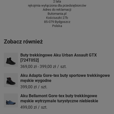
2 lata
rękojmia wyłączona dla przedsiębiorców
Adres do reklamacji
Butomania.pl
Kościuszki 27b
85-079 Bydgoszcz
Polska
Zobacz również
Buty trekkingowe Aku Urban Assault GTX
[724T052]
369,00 zł
-
399,00 zł
/
szt.
Aku Adapta Gore-tex buty sportowe trekkingowe
męskie wygodne
399,00 zł
/
szt.
Aku Bellamont Gore-tex buty trekkingowe
męskie wytrzymałe turystyczne niebieskie
499,00 zł
/
szt.