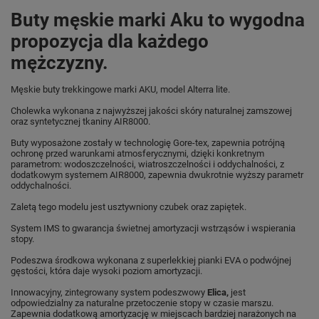
Buty męskie marki Aku to wygodna
propozycja dla każdego
mężczyzny.
Męskie buty trekkingowe marki AKU, model Alterra lite.
Cholewka wykonana z najwyższej jakości skóry naturalnej zamszowej
oraz syntetycznej tkaniny AIR8000.
Buty wyposażone zostały w technologię Gore-tex, zapewnia potrójną
ochronę przed warunkami atmosferycznymi, dzięki konkretnym
parametrom: wodoszczelności, wiatroszczelności i oddychalności, z
dodatkowym systemem AIR8000, zapewnia dwukrotnie wyższy parametr
oddychalności.
Zaletą tego modelu jest usztywniony czubek oraz zapiętek.
System IMS to gwarancja świetnej amortyzacji wstrząsów i wspierania
stopy.
Podeszwa środkowa wykonana z superlekkiej pianki EVA o podwójnej
gęstości, która daje wysoki poziom amortyzacji.
Innowacyjny, zintegrowany system podeszwowy
Elica
,
jest
odpowiedzialny za naturalne przetoczenie stopy w czasie marszu.
Zapewnia dodatkową amortyzację w miejscach bardziej narażonych na