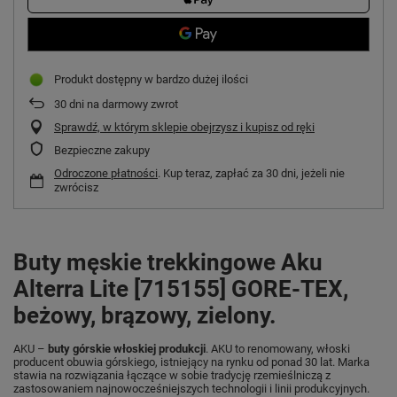
Produkt dostępny w bardzo dużej ilości
30
dni na darmowy zwrot
Sprawdź, w którym sklepie obejrzysz i kupisz od ręki
Bezpieczne zakupy
Odroczone płatności
. Kup teraz, zapłać za 30 dni, jeżeli nie
zwrócisz
Buty męskie trekkingowe Aku
Alterra Lite [715155] GORE-TEX,
beżowy, brązowy, zielony.
AKU –
buty górskie włoskiej produkcji
. AKU to renomowany, włoski
producent obuwia górskiego, istniejący na rynku od ponad 30 lat. Marka
stawia na rozwiązania łączące w sobie tradycję rzemieślniczą z
zastosowaniem najnowocześniejszych technologii i linii produkcyjnych.