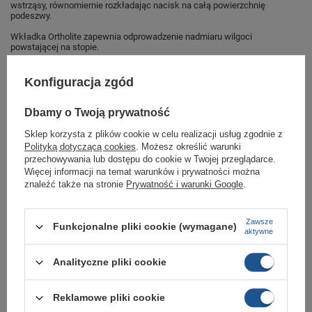
wstrząsy, równomiernie rozkładając nacisk na całą powierzchnię
podeszwy.
Wkładka Ortholite zapewnia odprowadzenie nadmiaru wilgoci
powstającej na stopie.
Do obuwia zostały dołączone dodatkowe sznurówki w kolorze zielonym.
Konfiguracja zgód
Idealne obuwie do każdej sportowej stylizacji.
Buty sportowe dla mężczyzn sklep
Dbamy o Twoją prywatność
Butomania.pl
Sklep korzysta z plików cookie w celu realizacji usług zgodnie z
Polityką dotyczącą cookies
. Możesz określić warunki
przechowywania lub dostępu do cookie w Twojej przeglądarce.
Buty sportowe od Aku w standardowym rozmiarze 42.
Więcej informacji na temat warunków i prywatności można
Zobacz jakie rozmiary są dostępne.
znaleźć także na stronie
Prywatność i warunki Google
.
Sklep Butomania.pl to największy wybór obuwia sportowego dla całej
Twojej rodziny.
Zawsze
Funkcjonalne pliki cookie (wymagane)
aktywne
Kupując w naszym sklepie internetowym masz gwarancję, że towar jest
oryginalny i pochodzi z oficjalnej sieci dystrybucyjnej.
Analityczne pliki cookie
W ciągu 30 dni możesz dokonać zwrotu bądź wymiany towaru bez
podania przyczyny.
Reklamowe pliki cookie