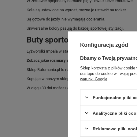
W zestawie opcjonalny hamulec pięty i dwa klucze imbusowe.
Koła są ustawione na wprost, można je ustawić na rocker.
Są gotowe do jazdy, nie wymagają docierania.
Uniwersalne kolory pasują do każdej sportowej stylizacji.
Buty sportowe sklep Butomani
Konfiguracja zgód
Łyżworolki Impala w standardowych rozmiarach 36, 37, 38, 39, 40
Dbamy o Twoją prywatn
Zobacz jakie rozmiary są dostępne.
Sklep korzysta z plików cookie 
Sklep Butomania.pl to największy wybór obuwia sportowego dla c
dostępu do cookie w Twojej prz
Kupując w naszym sklepie internetowym masz gwarancję, że towar 
warunki Google
.
W ciągu 30 dni możesz dokonać zwrotu bądź wymiany towaru be
Funkcjonalne pliki 
Analityczne pliki coo
Reklamowe pliki coo