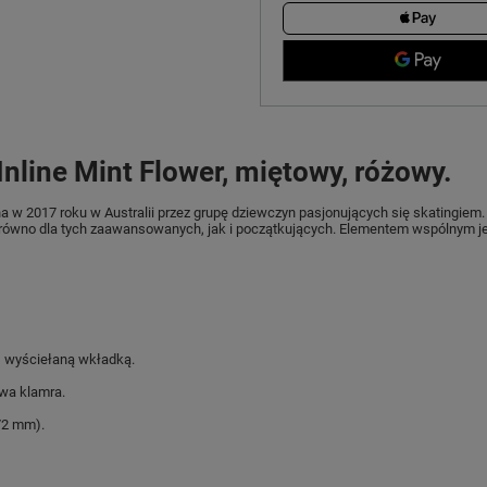
nline Mint Flower, miętowy, różowy.
na w 2017 roku w Australii przez grupę dziewczyn pasjonujących się skatingiem.
równo dla tych zaawansowanych, jak i początkujących. Elementem wspólnym j
, wyściełaną wkładką.
wa klamra.
72 mm).