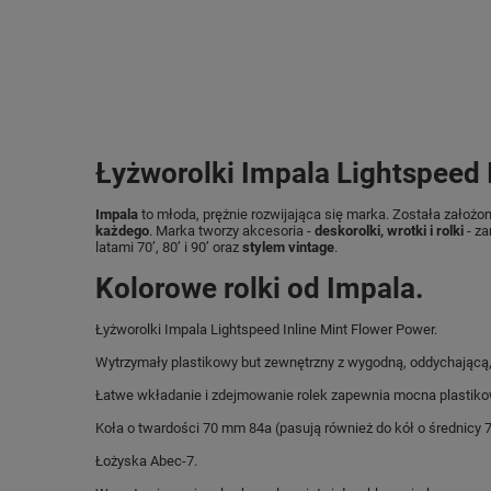
Łyżworolki Impala Lightspeed I
Impala
to młoda, prężnie rozwijająca się marka. Została założo
każdego
. Marka tworzy akcesoria -
deskorolki, wrotki i rolki
- za
latami 70’, 80’ i 90’ oraz
stylem vintage
.
Kolorowe rolki od Impala.
Łyżworolki Impala Lightspeed Inline Mint Flower Power.
Wytrzymały plastikowy but zewnętrzny z wygodną, ​​oddychającą
Łatwe wkładanie i zdejmowanie rolek zapewnia mocna plastiko
Koła o twardości 70 mm 84a (pasują również do kół o średnicy 
Łożyska Abec-7.