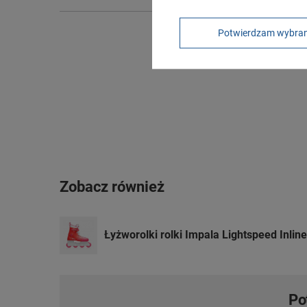
Potwierdzam wybra
Zobacz również
Łyżworolki rolki Impala Lightspeed Inlin
Po