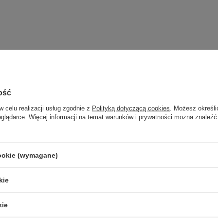
a.pl
, 41, 42.
ość
w celu realizacji usług zgodnie z
Polityką dotyczącą cookies
. Możesz określi
ałej Twojej rodziny.
eglądarce. Więcej informacji na temat warunków i prywatności można znaleźć
jest oryginalny i pochodzi z oficjalnej sieci dystrybucyjnej.
z podania przyczyny.
cookie (wymagane)
Marka
Impala
kie
Symbol
A084- MINT FLOWER
kie
Gwarancja
Gwarancja