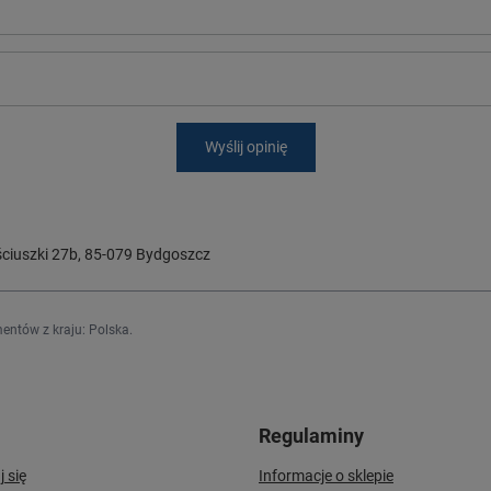
Wyślij opinię
ciuszki 27b
,
85-079
Bydgoszcz
entów z kraju:
Polska
.
Regulaminy
j się
Informacje o sklepie