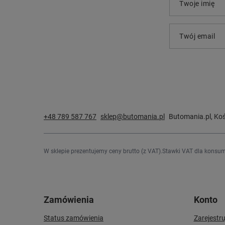
Twoje imię
Twój email
+48 789 587 767
sklep@butomania.pl
Butomania.pl
,
Koś
W sklepie prezentujemy ceny brutto (z VAT).
Stawki VAT dla konsum
Zamówienia
Konto
Status zamówienia
Zarejestru