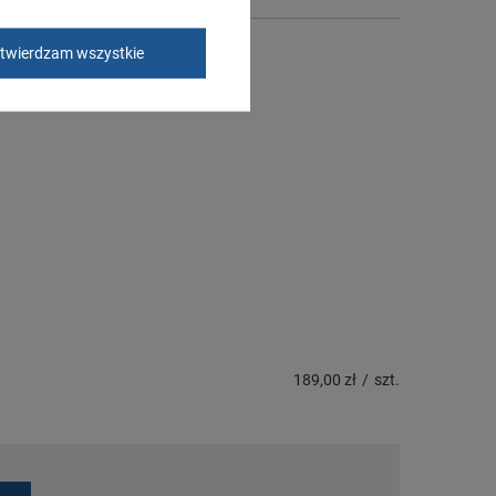
twierdzam wszystkie
189,00 zł
/
szt.