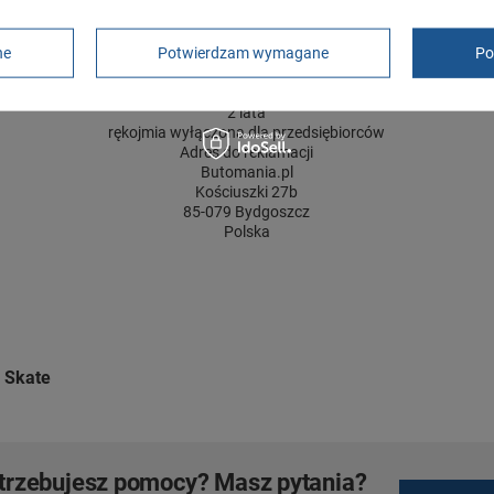
ne
Potwierdzam wymagane
Po
GWARANCJA
Czas na reklamację z tytułu rękojmi
2 lata
rękojmia wyłączona dla przedsiębiorców
Adres do reklamacji
Butomania.pl
Kościuszki 27b
85-079 Bydgoszcz
Polska
e Skate
trzebujesz pomocy? Masz pytania?