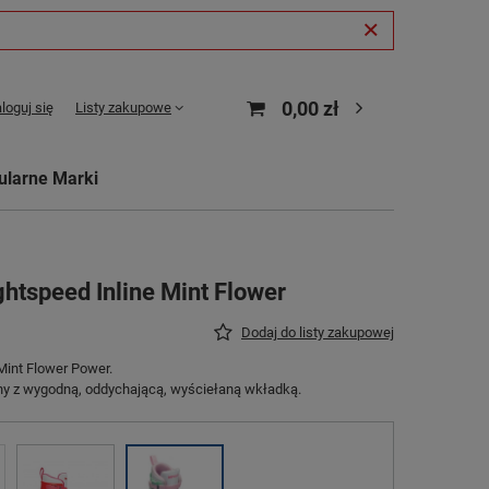
0,00 zł
loguj się
Listy zakupowe
ularne Marki
ghtspeed Inline Mint Flower
Dodaj do listy zakupowej
Mint Flower Power.
y z wygodną, ​​oddychającą, wyściełaną wkładką.