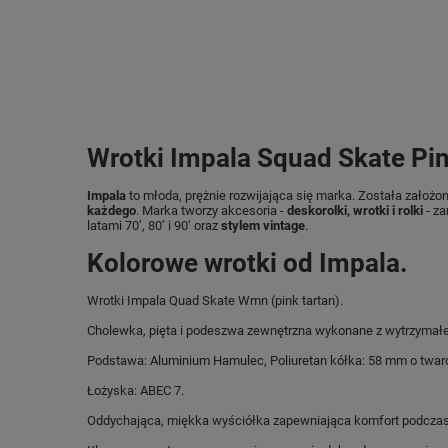
Wrotki Impala Squad Skate Pink
Impala
to młoda, prężnie rozwijająca się marka. Została założo
każdego
. Marka tworzy akcesoria -
deskorolki, wrotki i rolki
- za
latami 70’, 80’ i 90’ oraz
stylem vintage
.
Kolorowe wrotki od Impala.
Wrotki Impala Quad Skate Wmn (pink tartan).
Cholewka, pięta i podeszwa zewnętrzna wykonane z wytrzymałe
Podstawa: Aluminium Hamulec, Poliuretan kółka: 58 mm o tward
Łożyska: ABEC 7.
Oddychająca, miękka wyściółka zapewniająca komfort podczas 