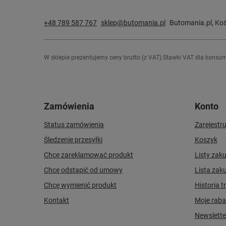
+48 789 587 767
sklep@butomania.pl
Butomania.pl
,
Koś
W sklepie prezentujemy ceny brutto (z VAT).
Stawki VAT dla konsum
Zamówienia
Konto
Status zamówienia
Zarejestru
Śledzenie przesyłki
Koszyk
Chcę zareklamować produkt
Listy zak
Chcę odstąpić od umowy
Lista zak
Chcę wymienić produkt
Historia t
Kontakt
Moje raba
Newslette