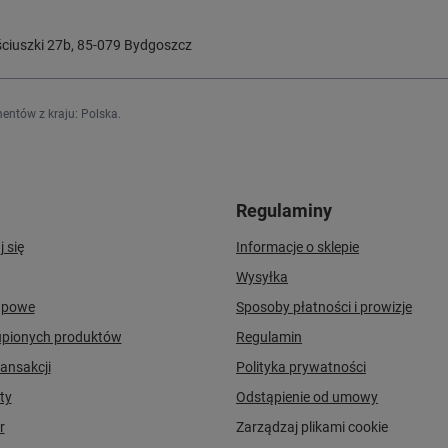
ciuszki 27b
,
85-079
Bydgoszcz
entów z kraju:
Polska
.
Regulaminy
j się
Informacje o sklepie
Wysyłka
upowe
Sposoby płatności i prowizje
upionych produktów
Regulamin
ransakcji
Polityka prywatności
ty
Odstąpienie od umowy
r
Zarządzaj plikami cookie