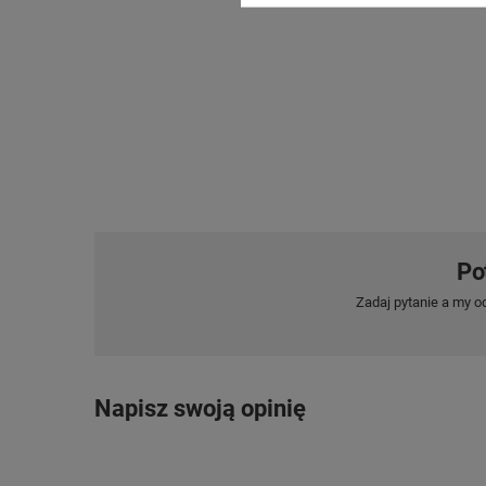
Po
Zadaj pytanie a my o
Napisz swoją opinię