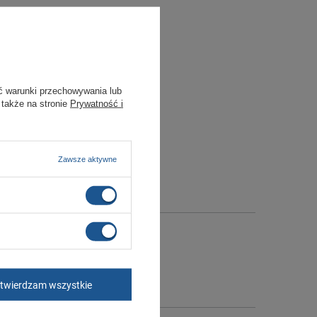
ć warunki przechowywania lub
 także na stronie
Prywatność i
Zawsze aktywne
twierdzam wszystkie