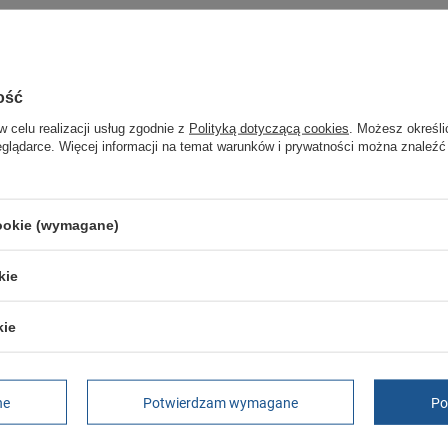
a.pl
ość
w celu realizacji usług zgodnie z
Polityką dotyczącą cookies
. Możesz określi
, 42.
eglądarce. Więcej informacji na temat warunków i prywatności można znaleźć
ałej Twojej rodziny.
cookie (wymagane)
jest oryginalny i pochodzi z oficjalnej sieci dystrybucyjnej.
z podania przyczyny.
kie
kie
Marka
Impala
Symbol
A084-ROLLERSKATE
Gwarancja
Gwarancja
ne
Potwierdzam wymagane
Po