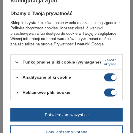
Konfiguracja zgód
Gwarancja
Gwarancja
Dbamy o Twoją prywatność
Materiał zewnętrzny
skóra ekologiczna
Sklep korzysta z plików cookie w celu realizacji usług zgodnie z
Zapięcie
rzepy
Polityką dotyczącą cookies
. Możesz określić warunki
przechowywania lub dostępu do cookie w Twojej przeglądarce.
Kolor
czarny
Więcej informacji na temat warunków i prywatności można
znaleźć także na stronie
Prywatność i warunki Google
.
GWARANCJA
Zawsze
Czas na reklamację z tytułu rękojmi
Funkcjonalne pliki cookie (wymagane)
aktywne
2 lata
rękojmia wyłączona dla przedsiębiorców
Adres do reklamacji
Analityczne pliki cookie
Butomania.pl
Kościuszki 27b
85-079 Bydgoszcz
Reklamowe pliki cookie
Polska
Zobacz również
Potwierdzam wszystkie
Puma Jada Holo buty dziecięce dla dziewczynki
Potwierdzam wybrane