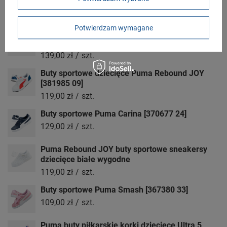
wsuwane białe
99,00 zł
/
szt.
Potwierdzam wymagane
Puma Ultra 5 Play FG/AG buty piłkarskie korki
piłka nożna lanki dziecięce
139,00 zł
/
szt.
Buty sportowe dziecięce Puma Rebound JOY
[381985 09]
119,00 zł
/
szt.
Buty sportowe Puma Carina [370677 24]
129,00 zł
/
szt.
Puma Rebound JOY buty sportowe sneakersy
dziecięce białe wygodne
119,00 zł
/
szt.
Buty sportowe Puma Smash [367380 33]
109,00 zł
/
szt.
Puma buty piłkarskie korki dziecięce Ultra 5