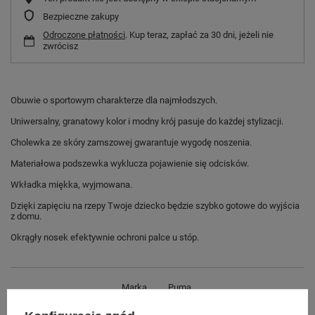
Bezpieczne zakupy
Odroczone płatności
. Kup teraz, zapłać za 30 dni, jeżeli nie
zwrócisz
Obuwie o sportowym charakterze dla najmłodszych.
Uniwersalny, granatowy kolor i modny krój pasuje do każdej stylizacji.
Cholewka ze skóry zamszowej gwarantuje wygodę noszenia.
Materiałowa podszewka wyklucza pojawienie się odcisków.
Wkładka miękka, wyjmowana.
Dzięki zapięciu na rzepy Twoje dziecko będzie szybko gotowe do wyjścia
z domu.
Okrągły nosek efektywnie ochroni palce u stóp.
Marka
Puma
Symbol
365178 02