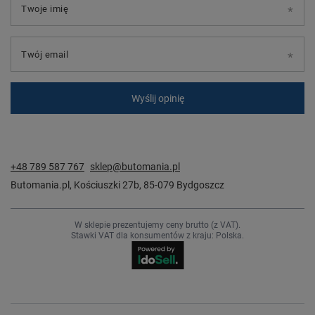
Twoje imię
Twój email
Wyślij opinię
+48 789 587 767
sklep@butomania.pl
Butomania.pl
,
Kościuszki 27b
,
85-079
Bydgoszcz
W sklepie prezentujemy ceny brutto (z VAT).
Stawki VAT dla konsumentów z kraju:
Polska
.