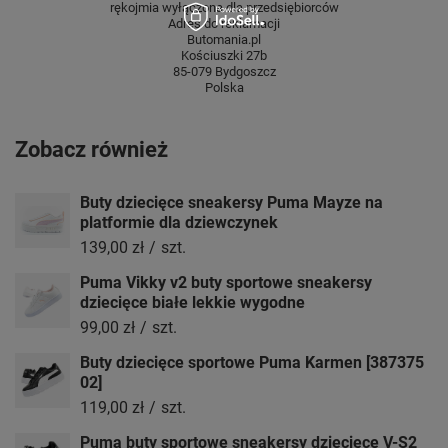
rękojmia wyłączona dla przedsiębiorców
Adres do reklamacji
Butomania.pl
Kościuszki 27b
85-079 Bydgoszcz
Polska
Zobacz również
Buty dziecięce sneakersy Puma Mayze na
platformie dla dziewczynek
139,00 zł
/
szt.
Puma Vikky v2 buty sportowe sneakersy
dziecięce białe lekkie wygodne
99,00 zł
/
szt.
Buty dziecięce sportowe Puma Karmen [387375
02]
119,00 zł
/
szt.
Puma buty sportowe sneakersy dziecięce V-S2