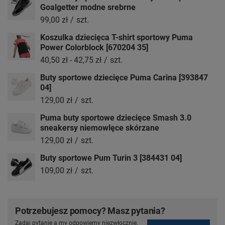
Goalgetter modne srebrne
99,00 zł
/
szt.
Koszulka dziecięca T-shirt sportowy Puma
Power Colorblock [670204 35]
40,50 zł
-
42,75 zł
/
szt.
Buty sportowe dziecięce Puma Carina [393847
04]
129,00 zł
/
szt.
Puma buty sportowe dziecięce Smash 3.0
sneakersy niemowlęce skórzane
129,00 zł
/
szt.
Buty sportowe Pum Turin 3 [384431 04]
109,00 zł
/
szt.
Potrzebujesz pomocy? Masz pytania?
Zadaj pytanie a my odpowiemy niezwłocznie,