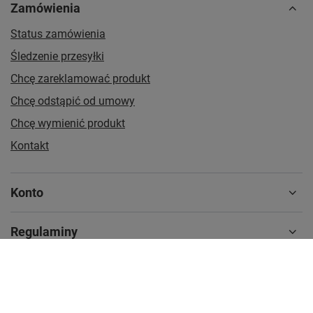
Zamówienia
Status zamówienia
Śledzenie przesyłki
Chcę zareklamować produkt
Chcę odstąpić od umowy
Chcę wymienić produkt
Kontakt
Konto
Regulaminy
MOJE KONTO