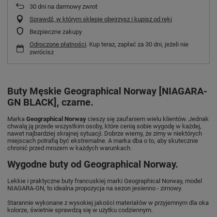
30
dni na darmowy zwrot
Sprawdź, w którym sklepie obejrzysz i kupisz od ręki
Bezpieczne zakupy
Odroczone płatności
. Kup teraz, zapłać za 30 dni, jeżeli nie
zwrócisz
Buty Męskie Geographical Norway [NIAGARA-
GN BLACK], czarne.
Marka
Geographical Norway
cieszy się zaufaniem wielu klientów. Jednak
chwalą ją przede wszystkim osoby, które cenią sobie wygodę w każdej,
nawet najbardziej skrajnej sytuacji. Dobrze wiemy, że zimy w niektórych
miejscach potrafią być ekstremalne. A marka dba o to, aby skutecznie
chronić przed mrozem w każdych warunkach.
Wygodne buty od Geographical Norway.
Lekkie i praktyczne buty francuskiej marki Geographical Norway, model
NIAGARA-GN, to idealna propozycja na sezon jesienno - zimowy.
Starannie wykonane z wysokiej jakości materiałów w przyjemnym dla oka
kolorze, świetnie sprawdzą się w użytku codziennym.