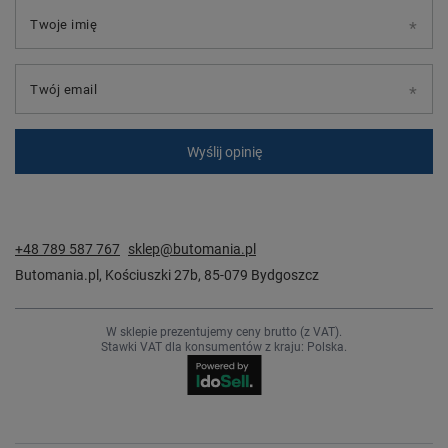
Twoje imię
Twój email
Wyślij opinię
+48 789 587 767
sklep@butomania.pl
Butomania.pl
,
Kościuszki 27b
,
85-079
Bydgoszcz
W sklepie prezentujemy ceny brutto (z VAT).
Stawki VAT dla konsumentów z kraju:
Polska
.