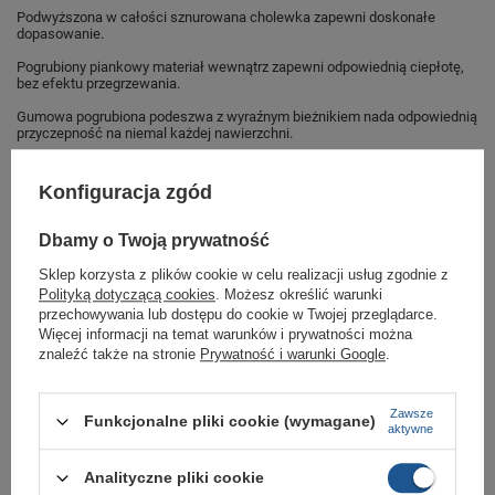
Podwyższona w całości sznurowana cholewka zapewni doskonałe
dopasowanie.
Pogrubiony piankowy materiał wewnątrz zapewni odpowiednią ciepłotę,
bez efektu przegrzewania.
Gumowa pogrubiona podeszwa z wyraźnym bieżnikiem nada odpowiednią
przyczepność na niemal każdej nawierzchni.
Model w pełni uniwersalny, odpowiedni do codziennego, miejskiego
użytku
Konfiguracja zgód
Buty sportowe dla każdego sklep butomania.pl
Dbamy o Twoją prywatność
Buty od Geographical Norway w standardowych rozmiarach 41.
Sklep korzysta z plików cookie w celu realizacji usług zgodnie z
Zobacz jakie rozmiary są dostępne.
Polityką dotyczącą cookies
. Możesz określić warunki
przechowywania lub dostępu do cookie w Twojej przeglądarce.
Sklep Butomania.pl to największy wybór obuwia sportowego dla całej
Więcej informacji na temat warunków i prywatności można
Twojej rodziny.
znaleźć także na stronie
Prywatność i warunki Google
.
Kupując w naszym sklepie internetowym masz gwarancję, że towar jest
oryginalny i pochodzi z oficjalnej sieci dystrybucyjnej.
Zawsze
Funkcjonalne pliki cookie (wymagane)
W ciągu 30 dni możesz dokonać zwrotu bądź wymiany towaru bez
aktywne
podania przyczyny.
Analityczne pliki cookie