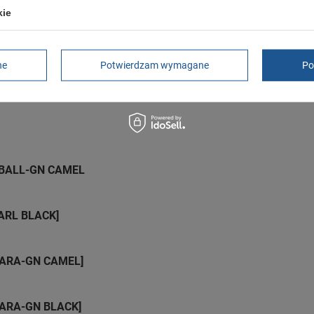
2 lata
kie
rękojmia wyłączona dla przedsiębiorców
Adres do reklamacji
Butomania.pl
Kościuszki 27b
85-079 Bydgoszcz
ne
Potwierdzam wymagane
Po
Polska
y BALL-GN CAMEL
CARL BLACK]
AGARA-GN CAMEL]
AGARA-GN BLACK]