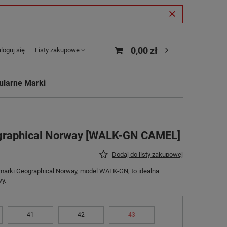
0,00 zł
loguj się
Listy zakupowe
ularne Marki
graphical Norway [WALK-GN CAMEL]
Dodaj do listy zakupowej
j marki Geographical Norway, model WALK-GN, to idealna
wy.
41
42
43