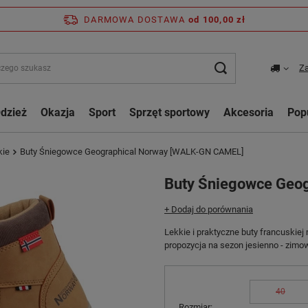
DARMOWA DOSTAWA
od 100,00 zł
Za
dzież
Okazja
Sport
Sprzęt sportowy
Akcesoria
Pop
kie
Buty Śniegowce Geographical Norway [WALK-GN CAMEL]
Buty Śniegowce Geo
+ Dodaj do porównania
Lekkie i praktyczne buty francuskie
propozycja na sezon jesienno - zimo
40
Rozmiar