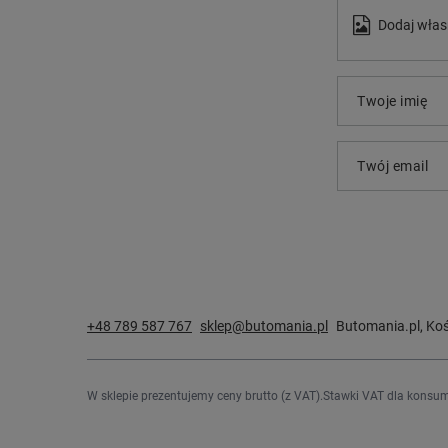
Dodaj włas
Twoje imię
Twój email
+48 789 587 767
sklep@butomania.pl
Butomania.pl
,
Koś
W sklepie prezentujemy ceny brutto (z VAT).
Stawki VAT dla konsum