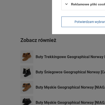
Reklamowe pliki coo
Potwierdzam wybra
Zobacz również
Buty Trekkingowe Geographical Norwa
Buty Śniegowce Geographical Norway [
Buty Męskie Geographical Norway [NI
Buty Męskie Geographical Norway [NI