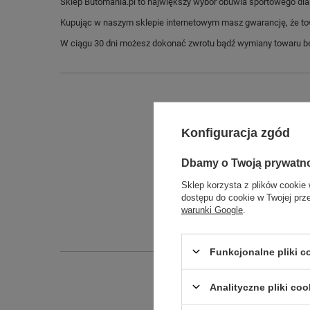
Sklep Butomania.pl to największy wybór obuwia sportowego dla c
Kupując w naszym sklepie internetowym masz gwarancję, że towar 
W ciągu 30 dni możesz dokonać zwrotu bądź wymiany towaru be
Konfiguracja zgód
Dbamy o Twoją prywatn
Sklep korzysta z plików cookie 
dostępu do cookie w Twojej prz
warunki Google
.
Funkcjonalne pliki 
Analityczne pliki coo