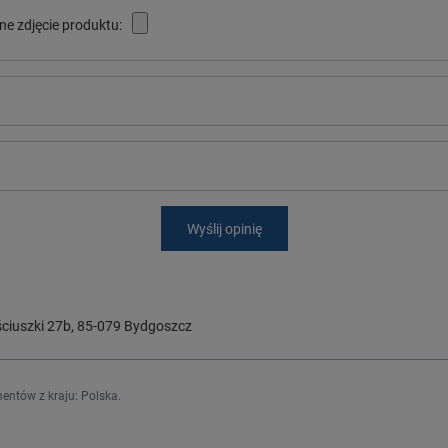
ne zdjęcie produktu:
Wyślij opinię
ciuszki 27b
,
85-079
Bydgoszcz
entów z kraju:
Polska
.