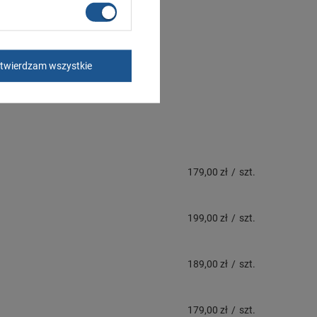
twierdzam wszystkie
179,00 zł
/
szt.
199,00 zł
/
szt.
189,00 zł
/
szt.
179,00 zł
/
szt.