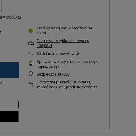
ry produktu
Produkt dostępny w bardzo dużej
t.
ilości
Darmowa i szybka dostawa
od
100,00 zł
30
dni na darmowy zwrot
Sprawdź, w którym sklepie obejrzysz i
kupisz od ręki
Bezpieczne zakupy
Odroczone płatności
. Kup teraz,
ez:
zapłać za 30 dni, jeżeli nie zwrócisz