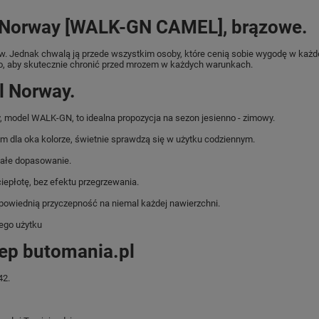
 Norway [WALK-GN CAMEL], brązowe.
ów. Jednak chwalą ją przede wszystkim osoby, które cenią sobie wygodę w każdej
to, aby skutecznie chronić przed mrozem w każdych warunkach.
l Norway.
y, model WALK-GN, to idealna propozycja na sezon jesienno - zimowy.
m dla oka kolorze, świetnie sprawdzą się w użytku codziennym.
ałe dopasowanie.
epłotę, bez efektu przegrzewania.
wiednią przyczepność na niemal każdej nawierzchni.
ego użytku
lep butomania.pl
42.