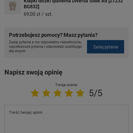
Klapki laczki Ipanema Diversa Slide Ad [27232
BG832]
69,00 zł
/
szt.
Potrzebujesz pomocy? Masz pytania?
Zadaj pytanie a my odpowiemy niezwłocznie,
Zadaj pytanie
najciekawsze pytania i odpowiedzi publikując
dla innych.
Napisz swoją opinię
Twoja ocena:
5/5
Treść twojej opinii