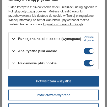
Twojej rodziny.
Sklep korzysta z plików cookie w celu realizacji usług zgodnie z
Kupując w naszym sklepie internetowym masz gwarancję, że towar jest
Polityką dotyczącą cookies
. Możesz określić warunki
oryginalny i pochodzi z oficjalnej sieci dystrybucyjnej.
przechowywania lub dostępu do cookie w Twojej przeglądarce.
Więcej informacji na temat warunków i prywatności można
W ciągu 30 dni możesz dokonać zwrotu bądź wymiany towaru bez
znaleźć także na stronie
Prywatność i warunki Google
.
podania przyczyny.
Zawsze
Funkcjonalne pliki cookie (wymagane)
aktywne
Marka
Ipanema
Symbol
27197 BB264
Analityczne pliki cookie
Gwarancja
Gwarancja
Reklamowe pliki cookie
Kolor
wielokolorowy
Materiał zewnętrzny
guma
Zapięcie
wsuwane
Potwierdzam wszystkie
Długość towaru w
30
centymetrach
Więcej
Potwierdzam wybrane
Szerokość towaru w
20
centymetrach
Więcej