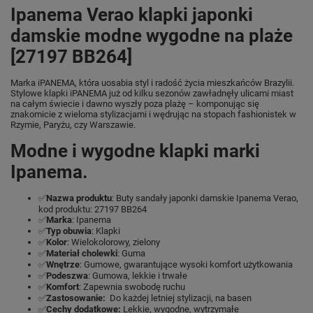
Ipanema Verao klapki japonki
damskie modne wygodne na plaże
[27197 BB264]
Marka iPANEMA, która uosabia styl i radość życia mieszkańców Brazylii.
Stylowe klapki iPANEMA już od kilku sezonów zawładnęły ulicami miast
na całym świecie i dawno wyszły poza plażę – komponując się
znakomicie z wieloma stylizacjami i wędrując na stopach fashionistek w
Rzymie, Paryżu, czy Warszawie.
Modne i wygodne klapki marki
Ipanema.
✅
Nazwa produktu
: Buty sandały japonki damskie Ipanema Verao,
kod produktu: 27197 BB264
✅
Marka
: Ipanema
✅
Typ obuwia
: Klapki
✅
Kolor
: Wielokolorowy, zielony
✅
Materiał cholewki
: Guma
✅
Wnętrze
: Gumowe, gwarantujące wysoki komfort użytkowania
✅
Podeszwa
: Gumowa, lekkie i trwałe
✅
Komfort
: Zapewnia swobodę ruchu
✅
Zastosowanie:
Do każdej letniej stylizacji, na basen
✅
Cechy dodatkowe:
Lekkie, wygodne, wytrzymałe