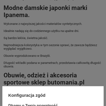
Modne damskie japonki marki
Ipanema.
Wykonane z najwyższej jakości materiałów syntetycznych.
Idealnie nadają się do codziennego użytku na upalne dni.
Są bardzo lekkie, świetna jakość.
Najmodniejsza kolorystyka w tym sezonie sprawi, że zawsze będziesz
wyglądać wyjątkowo.
Obuwie wyprodukowano w Brazylii.
Długość wkładki podana w parametrach, przedstawia całkowitą długość
obuwia.
Obuwie, odzież i akcesoria
sportowe sklep butomania.pl
Klapki od Ipanema w standardowych rozmiarach 37, 38, 39, 40, 41/42.
Konfiguracja zgód
Zobacz jakie rozmiary są dostępne.
Dbamy o Twoją prywatność
Sklep Butomania.pl to największy wybór obuwia sportowego dla całej