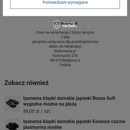
Wysokość towaru w
12
Potwierdzam wymagane
centymetrach
Więcej
GWARANCJA
Czas na reklamację z tytułu rękojmi
2 lata
rękojmia wyłączona dla przedsiębiorców
Adres do reklamacji
Butomania.pl
Kościuszki 27b
85-079 Bydgoszcz
Polska
Zobacz również
Ipanema klapki damskie japonki Bossa Soft
wygodne modne na plażę
89,00 zł
/
szt.
Ipanema klapki damskie japonki Essence czarne
platmorma modne