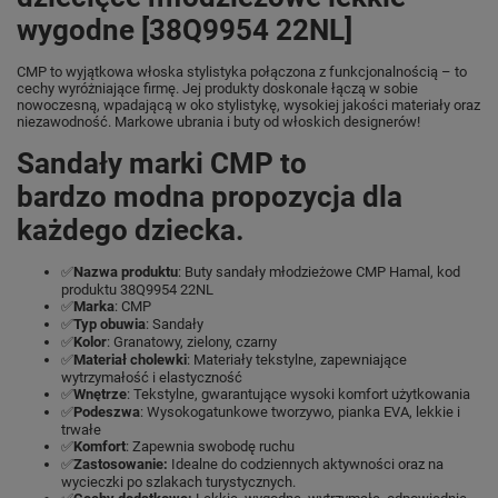
wygodne [38Q9954 22NL]
CMP to wyjątkowa włoska stylistyka połączona z funkcjonalnością – to
cechy wyróżniające firmę. Jej produkty doskonale łączą w sobie
nowoczesną, wpadającą w oko stylistykę, wysokiej jakości materiały oraz
niezawodność. Markowe ubrania i buty od włoskich designerów!
Sandały marki CMP to
bardzo modna propozycja dla
każdego dziecka.
✅
Nazwa produktu
: Buty sandały młodzieżowe CMP Hamal, kod
produktu 38Q9954 22NL
✅
Marka
: CMP
✅
Typ obuwia
: Sandały
✅
Kolor
: Granatowy, zielony, czarny
✅
Materiał cholewki
: Materiały tekstylne, zapewniające
wytrzymałość i elastyczność
✅
Wnętrze
: Tekstylne, gwarantujące wysoki komfort użytkowania
✅
Podeszwa
: Wysokogatunkowe tworzywo, pianka EVA, lekkie i
trwałe
✅
Komfort
: Zapewnia swobodę ruchu
✅
Zastosowanie:
Idealne do codziennych aktywności oraz na
wycieczki po szlakach turystycznych.