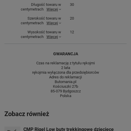
Długość towaru w
30
centymetrach
Więcej
Szerokość towaru w
20
centymetrach
Więcej
Wysokość towaru w
12
centymetrach
Więcej
GWARANCJA
Czas na reklamację z tytułu rękojmi
2 lata
rękojmia wyłączona dla przedsiębiorców
Adres do reklamacji
Butomania.pl
Kościuszki 27b
85-079 Bydgoszcz
Polska
Zobacz również
CMP Rigel Low buty trekkingowe dziecięce