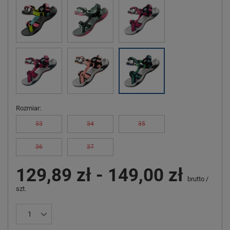
Rozmiar
33
34
35
36
37
129,89 zł
-
149,00 zł
brutto
/
szt.