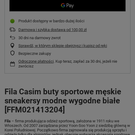
Produkt dostępny w bardzo dużej ilości
Darmowa i szybka dostawa
od
100,00 zł
30
dni na darmowy zwrot
Sprawdź, w którym sklepie obejrzysz i kupisz od ręki
Bezpieczne zakupy
Odroczone płatności
. Kup teraz, zapłać za 30 dni, jeżeli nie
zwrócisz
Fila Casim buty sportowe męskie
sneakersy modne wygodne białe
[FFM021413204]
Fila
– firma produkująca odzież sportową, założona w 1911 roku we
Włoszech. Od 2007 zarządzana przez Yoon-Soo Yoon z siedzibą główną w
Korei Południowej. Początkowo firma zajmowała się produkcją sprzętu i
odzieży tylko dla alpinistów, jednak obecnie wytwarza akcesoria sportowe