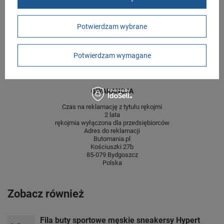
Długość towaru w
30
centymetrach
Więcej
Potwierdzam wybrane
Szerokość towaru w
20
centymetrach
Więcej
Wysokość towaru w
12
Potwierdzam wymagane
centymetrach
Więcej
GWARANCJA
Czas na reklamację z tytułu rękojmi
2 lata
rękojmia wyłączona dla przedsiębiorców
Adres do reklamacji
Butomania.pl
Kościuszki 27b
85-079 Bydgoszcz
Polska
Zobacz również
Fila buty sportowe męskie sneakersy Hypert