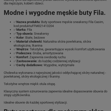
dla mężczyzn, kobiet i dzieci.
Modne i wygodne męskie buty Fila.
✅
Nazwa produktu
: Buty sportowe męskie sneakersy Fila Casim,
kod produktuFFM021413204
✅
Marka
: Fila
✅
Typ obuwia
: Sneakersy
✅
Kolor
: Białe, beżowe
✅
Materiał cholewki
: Naturalna skóra powlekana, skóra
ekologiczna, tkanina
✅
Wnętrze
: Tekstylne, gwarantujące wysoki komfort użytkowania
✅
Podeszwa
: Gruba, amortyzowana
✅
Komfort
: Zapewnia swobodę ruchu
✅
Zastosowanie:
do każdej codziennej stylizacji
✅
Cechy dodatkowe:
Wygodne, wytrzymałe
Cholewka wykonana z najwyższej jakości oddychającej skóry naturalnej -
powlekanej, skóry ekologicznej i tkaniny.
Tekstylne wnętrze miękk otula stopę.
Klasyczny system sznurowania zapewnia idealne dopasowanie obuwia do
stopy użytkownika.
Idealne obuwie do każdej sportowej stylizacji.