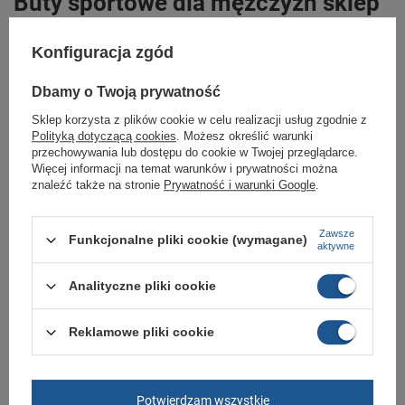
Buty sportowe dla mężczyzn sklep
butomania.pl
Konfiguracja zgód
Buty sportowe od Fila w standardowych rozmiarach 41, 44, 45, 46, 47.
Dbamy o Twoją prywatność
Zobacz jakie rozmiary są dostępne.
Sklep Butomania.pl to największy wybór obuwia sportowego dla całej
Sklep korzysta z plików cookie w celu realizacji usług zgodnie z
Twojej rodziny.
Polityką dotyczącą cookies
. Możesz określić warunki
przechowywania lub dostępu do cookie w Twojej przeglądarce.
Kupując w naszym sklepie internetowym masz gwarancję, że towar jest
Więcej informacji na temat warunków i prywatności można
oryginalny i pochodzi z oficjalnej sieci dystrybucyjnej.
znaleźć także na stronie
Prywatność i warunki Google
.
W ciągu 30 dni możesz dokonać zwrotu bądź wymiany towaru bez
podania przyczyny.
Zawsze
Funkcjonalne pliki cookie (wymagane)
aktywne
Marka
Fila
Analityczne pliki cookie
Symbol
FFM021413204
Reklamowe pliki cookie
Gwarancja
Gwarancja
Materiał zewnętrzny
skóra ekologiczna
Zapięcie
sznurowane
Potwierdzam wszystkie