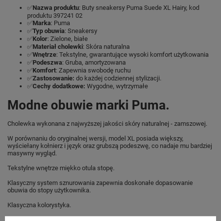
✅
Nazwa produktu
: Buty sneakersy Puma Suede XL Hairy, kod
produktu 397241 02
✅
Marka
: Puma
✅
Typ obuwia
: Sneakersy
✅
Kolor
: Zielone, białe
✅
Materiał cholewki
: Skóra naturalna
✅
Wnętrze
: Tekstylne, gwarantujące wysoki komfort użytkowania
✅
Podeszwa
: Gruba, amortyzowana
✅
Komfort
: Zapewnia swobodę ruchu
✅
Zastosowanie:
do każdej codziennej stylizacji.
✅
Cechy dodatkowe:
Wygodne, wytrzymałe
Modne obuwie marki Puma.
Cholewka wykonana z najwyższej jakości skóry naturalnej - zamszowej.
W porównaniu do oryginalnej wersji, model XL posiada większy,
wyściełany kołnierz i język oraz grubszą podeszwę, co nadaje mu bardziej
masywny wygląd.
Tekstylne wnętrze miękko otula stopę.
Klasyczny system sznurowania zapewnia doskonałe dopasowanie
obuwia do stopy użytkownika.
Klasyczna kolorystyka.
Gruba, gumowa podeszwa zapewnia doskonałą amortyzację.