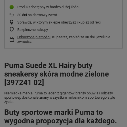
Produkt dostępny w bardzo dużej ilości
30
dni na darmowy zwrot
Sprawdź, w którym sklepie obejrzysz i kupisz od ręki
Bezpieczne zakupy
Odroczone płatności
. Kup teraz, zapłać za 30 dni, jeżeli nie
zwrócisz
Puma Suede XL Hairy buty
sneakersy skóra modne zielone
[397241 02]
Niemiecka marka Puma
to jeden z gigantów branży obuwia i odzieży
sportowej, doskonale znany wszystkim miłośnikom sportowego stylu
życia..
Buty sportowe marki Puma to
wygodna propozycja dla każdego.