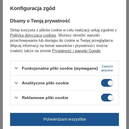
Konfiguracja zgód
Idealne obuwie do każdej codziennej stylizacji.
Buty sportowe sklep Butomania.pl
Dbamy o Twoją prywatność
Buty sportowe od Puma w standardowych rozmiarach 36, 37, 38, 38.5, 39,
Sklep korzysta z plików cookie w celu realizacji usług zgodnie z
40, 41, 42, 42.5, 43, 44, 45.
Polityką dotyczącą cookies
. Możesz określić warunki
przechowywania lub dostępu do cookie w Twojej przeglądarce.
Zobacz jakie rozmiary są dostępne.
Więcej informacji na temat warunków i prywatności można
znaleźć także na stronie
Prywatność i warunki Google
.
Sklep Butomania.pl to największy wybór obuwia sportowego dla całej
Twojej rodziny.
Kupując w naszym sklepie internetowym masz gwarancję, że towar jest
Zawsze
Funkcjonalne pliki cookie (wymagane)
oryginalny i pochodzi z oficjalnej sieci dystrybucyjnej.
aktywne
W ciągu 30 dni możesz dokonać zwrotu bądź wymiany towaru bez
podania przyczyny.
Analityczne pliki cookie
Reklamowe pliki cookie
Marka
Puma
Symbol
397241 02
Potwierdzam wszystkie
Gwarancja
Gwarancja
Materiał zewnętrzny
skóra naturalna