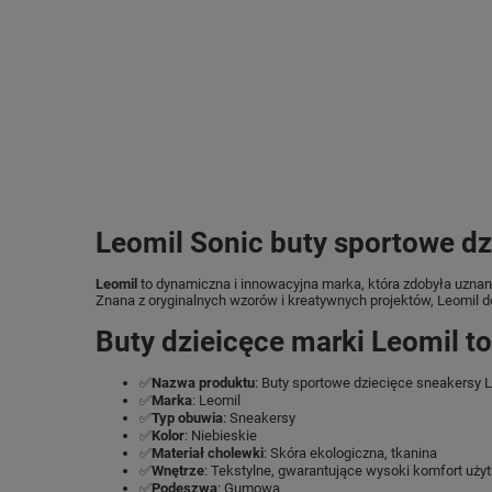
Leomil Sonic buty sportowe dz
Leomil
to dynamiczna i innowacyjna marka, która zdobyła uznani
Znana z oryginalnych wzorów i kreatywnych projektów, Leomil do
Buty dzieicęce marki Leomil t
✅
Nazwa produktu
: Buty sportowe dziecięce sneakersy 
✅
Marka
: Leomil
✅
Typ obuwia
: Sneakersy
✅
Kolor
: Niebieskie
✅
Materiał cholewki
: Skóra ekologiczna, tkanina
✅
Wnętrze
: Tekstylne, gwarantujące wysoki komfort uży
✅
Podeszwa
: Gumowa