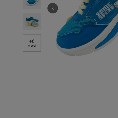
+
6
więcej