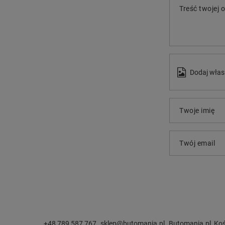
Treść twojej o
Dodaj włas
Twoje imię
Twój email
+48 789 587 767
sklep@butomania.pl
Butomania.pl
,
Koś