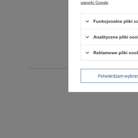
warunki Google
.
Funkcjonalne pliki 
Długo
Analityczne pliki coo
Szeroko
Reklamowe pliki coo
Wysokoś
Potwierdzam wybra