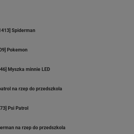
1413] Spiderman
409] Pokemon
246] Myszka minnie LED
patrol na rzep do przedszkola
3] Psi Patrol
derman na rzep do przedszkola