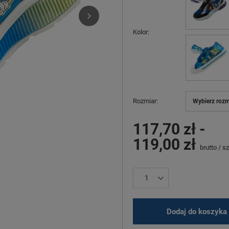
Kolor
Rozmiar
Wybierz rozm
117,70 zł
-
119,00 zł
brutto
/
sz
Dodaj do koszyka