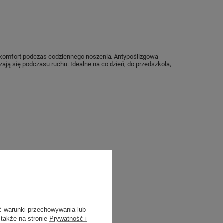
 komfort podczas codziennego noszenia. Antypoślizgowa
ją się podczasu ruchu. Idealne na co dzień, do przedszkola,
ć warunki przechowywania lub
 także na stronie
Prywatność i