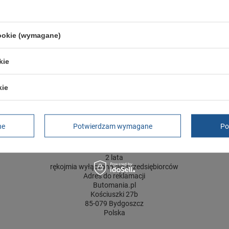
Gwarancja
Gwarancja
Materiał zewnętrzny
tkanina
cookie (wymagane)
Zapięcie
rzepy
ść towaru w centymetrach
Więcej
30
kie
ść towaru w centymetrach
Więcej
20
kie
ć towaru w centymetrach
Więcej
12
ne
Potwierdzam wymagane
Po
GWARANCJA
Czas na reklamację z tytułu rękojmi
2 lata
rękojmia wyłączona dla przedsiębiorców
Adres do reklamacji
Butomania.pl
Kościuszki 27b
85-079 Bydgoszcz
Polska