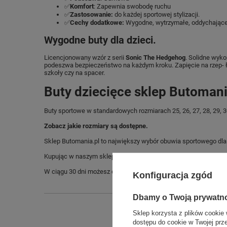
✅
Komfort
: Zapewnia swobodę ruchu
✅
Zastosowanie:
do każdej sportowej stylizacji.
✅
Cechy dodatkowe:
Wygodne, wytrzymałe, oddychające
Wygodne buty dla dzieci.
Licencjonowany wzór z serii
Sonic The Hedgehog
. Solidne wyk
podeszwa bezpieczeństwo na każdym kroku. Zapięcie na rzep- ła
szkoły czy na spacer.
Buty dziecięce sklep Butomani
Buty sportowe w standardowych rozmiarach 25, 26, 27, 28, 29, 30
Zobacz jakie rozmiary są dostępne.
Sklep Butomania.pl to największy wybór obuwia sportowego dla c
Kupując w naszym sklepie internetowym masz gwarancję, że towar 
W ciągu 30 dni możesz dokonać zwrotu bądź wymiany towaru be
Konfiguracja zgód
Dbamy o Twoją prywatn
Sklep korzysta z plików cookie 
dostępu do cookie w Twojej prz