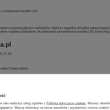
, w podeszwie światła LED.
onanie z wysokiej jakości materiałów, miękka i wygodna wkładka zapewniająca
twe i szybkie zakładanie. W podeszwie zamontowano światła LED, które włącza
a.pl
, 31, 32.
ałej Twojej rodziny.
jest oryginalny i pochodzi z oficjalnej sieci dystrybucyjnej.
z podania przyczyny.
ość
Marka
Leomil
w celu realizacji usług zgodnie z
Polityką dotyczącą cookies
. Możesz określi
eglądarce. Więcej informacji na temat warunków i prywatności można znaleźć
Symbol
SC000679