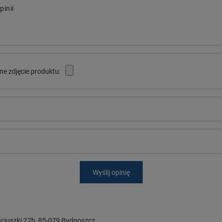
pinii
ne zdjęcie produktu:
Wyślij opinię
ciuszki 27b
,
85-079
Bydgoszcz