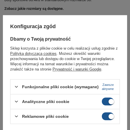
Zobacz jakie rozmiary są dostępne.
Sklep Butomania.pl to największy wybór obuwia sportowego dla całej
Twojej rodziny.
Konfiguracja zgód
Kupując w naszym sklepie internetowym masz gwarancję, że towar jest
oryginalny i pochodzi z oficjalnej sieci dystrybucyjnej.
Dbamy o Twoją prywatność
W ciągu 30 dni możesz dokonać zwrotu bądź wymiany towaru bez
podania przyczyny.
Sklep korzysta z plików cookie w celu realizacji usług zgodnie z
Polityką dotyczącą cookies
. Możesz określić warunki
przechowywania lub dostępu do cookie w Twojej przeglądarce.
Więcej informacji na temat warunków i prywatności można
Marka
Aku
znaleźć także na stronie
Prywatność i warunki Google
.
Symbol
36510688
Zawsze
Gwarancja
Gwarancja
Funkcjonalne pliki cookie (wymagane)
aktywne
Materiał zewnętrzny
skóra naturalna
Analityczne pliki cookie
Zapięcie
sznurowane
Długość towaru w
30
Reklamowe pliki cookie
centymetrach
Więcej
Szerokość towaru w
20