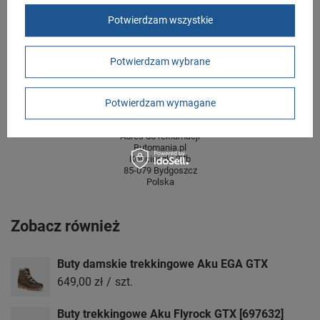
centymetrach
Więcej
Potwierdzam wszystkie
Wysokość towaru w
12
centymetrach
Więcej
Potwierdzam wybrane
GWARANCJA
Czas na reklamację z tytułu rękojmi
Potwierdzam wymagane
2 lata
rękojmia wyłączona dla przedsiębiorców
Adres do reklamacji
Butomania.pl
Kościuszki 27b
85-079 Bydgoszcz
Polska
Zobacz również
Buty damskie trekkingowe Aku EGA GTX
649,00 zł
/
szt.
Buty trekkingowe Aku Flyrock GTX [697632]