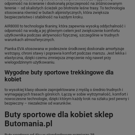
odporność na ścieranie i doskonałą przyczepność na zróżnicowanym
terenie – od skalistych ścieżek po błotniste leśne trasy. To technologia
stosowana również w butach alpinistycznych, która zwiększa
bezpieczeństwo i stabilność na każdym kroku.
AIR8000 to technologia tkaniny, która zapewnia wysoką oddychalność i
odporność na wodę,a jej głównym celem jest zwiększenie komfortu
użytkownika podczas aktywności fizycznej, szczególnie w trudnych
warunkach atmosferycznych.
Pianka EVA stosowana w podeszwie środkowej doskonale amortyzuje
wstrząsy, chroni stawy i poprawia komfort podczas marszu. Jest lekka i
elastyczna, dzięki czemu zmniejsza zmęczenie nóg nawet przy
wielogodzinnym użytkowaniu.
Wygodne buty sportowe trekkingowe dla
kobiet
to wysokiej klasy obuwie zaprojektowane z myślą o średnio trudnych i
wymagających trasach górskich. Łączą w sobie wytrzymałość, komfort i
nowoczesne technologie, dzięki którym każdy krok na szlaku jest pewny i
bezpieczny – niezależnie od warunków.
Buty sportowe dla kobiet sklep
Butomania.pl
Buty sportowe od Aku w standardowym rozmiarze 38.