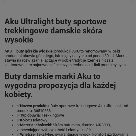
Aku Ultralight buty sportowe
trekkingowe damskie skóra
wysokie
AKU –
buty górskie włoskiej produkcji
. AKU to renomowany, włoski
producent obuwia górskiego, istniejący na rynku od ponad 30 lat. Marka
stawia na rozwiązania łączące w sobie tradycję rzemieślniczą z
zastosowaniem najnowocześniejszych technologii i linii produkcyjnych.
Buty damskie marki Aku to
wygodna propozycja dla każdej
kobiety.
✅
Nazwa produktu
: Buty sportowe trekkingowe Aku Ultralight kod
produktu: 36510688
✅
Typ obuwia
: Trekkingowe
✅
Kolor
: Fioletowy
✅
Materiał cholewki
: Skóra naturalna, tkanina AIR8000,
zapewniająca wytrzymałość i elastyczność
✅
Wnętrze
: Tekstylne, gwarantujące wysoki komfort użytkowania.