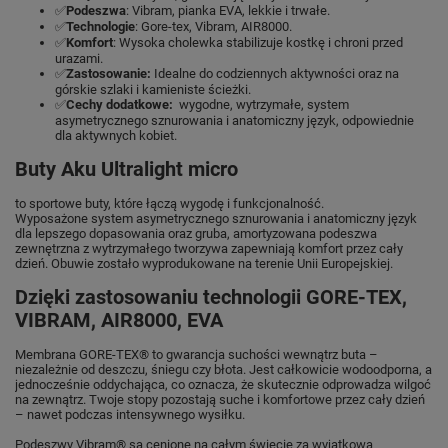
✅
Podeszwa
: Vibram, pianka EVA, lekkie i trwałe.
✅
Technologie
: Gore-tex, Vibram, AIR8000.
✅
Komfort
: Wysoka cholewka stabilizuje kostkę i chroni przed
urazami.
✅
Zastosowanie:
Idealne do codziennych aktywności oraz na
górskie szlaki i kamieniste ścieżki.
✅
Cechy dodatkowe:
wygodne, wytrzymałe, system
asymetrycznego sznurowania i anatomiczny język, odpowiednie
dla aktywnych kobiet.
Buty Aku Ultralight micro
to sportowe buty, które łączą wygodę i funkcjonalność.
Wyposażone system asymetrycznego sznurowania i anatomiczny język
dla lepszego dopasowania oraz gruba, amortyzowana podeszwa
zewnętrzna z wytrzymałego tworzywa zapewniają komfort przez cały
dzień. Obuwie zostało wyprodukowane na terenie Unii Europejskiej.
Dzięki zastosowaniu technologii GORE-TEX,
VIBRAM, AIR8000, EVA
Membrana GORE-TEX® to gwarancja suchości wewnątrz buta –
niezależnie od deszczu, śniegu czy błota. Jest całkowicie wodoodporna, a
jednocześnie oddychająca, co oznacza, że skutecznie odprowadza wilgoć
na zewnątrz. Twoje stopy pozostają suche i komfortowe przez cały dzień
– nawet podczas intensywnego wysiłku.
Podeszwy Vibram® są cenione na całym świecie za wyjątkową