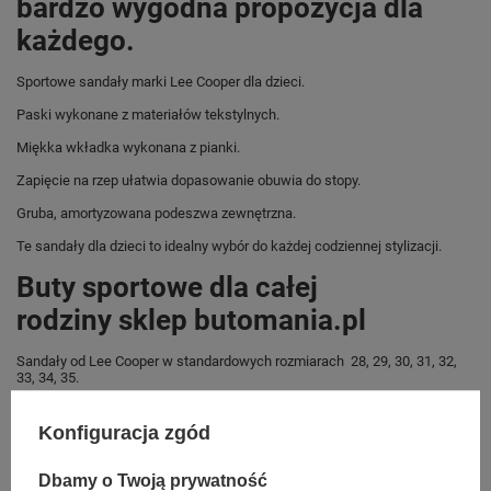
bardzo wygodna propozycja dla
każdego.
Sportowe sandały marki Lee Cooper dla dzieci.
Paski wykonane z materiałów tekstylnych.
Miękka wkładka wykonana z pianki.
Zapięcie na rzep ułatwia dopasowanie obuwia do stopy.
Gruba, amortyzowana podeszwa zewnętrzna.
Te sandały dla dzieci to idealny wybór do każdej codziennej stylizacji.
Buty sportowe dla całej
rodziny sklep butomania.pl
Sandały od Lee Cooper w standardowych rozmiarach 28, 29, 30, 31, 32,
33, 34, 35.
Zobacz jakie rozmiary są dostępne.
Konfiguracja zgód
Sklep Butomania.pl to największy wybór obuwia sportowego dla całej
Twojej rodziny.
Dbamy o Twoją prywatność