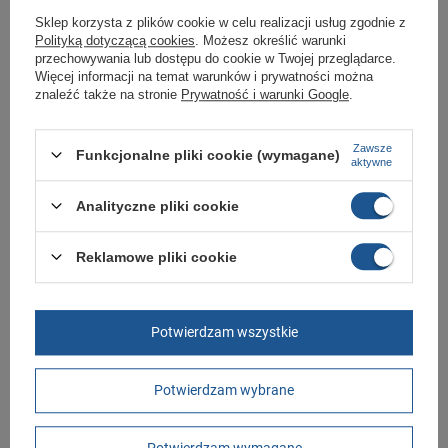
Kupując w naszym sklepie internetowym masz gwarancję, że towar jest
oryginalny i pochodzi z oficjalnej sieci dystrybucyjnej.
Sklep korzysta z plików cookie w celu realizacji usług zgodnie z
Polityką dotyczącą cookies
. Możesz określić warunki
W ciągu 30 dni możesz dokonać zwrotu bądź wymiany towaru bez
przechowywania lub dostępu do cookie w Twojej przeglądarce.
podania przyczyny.
Więcej informacji na temat warunków i prywatności można
znaleźć także na stronie
Prywatność i warunki Google
.
Marka
Lee Cooper
Zawsze
Funkcjonalne pliki cookie (wymagane)
aktywne
Symbol
LCW-25-34-3574K
Gwarancja
Gwarancja
Analityczne pliki cookie
Kolor
wielokolorowy
różowy
Reklamowe pliki cookie
Materiał zewnętrzny
tkanina
Zapięcie
rzepy
Potwierdzam wszystkie
Długość towaru w
30
centymetrach
Więcej
Potwierdzam wybrane
Szerokość towaru w
20
centymetrach
Więcej
Wysokość towaru w
12