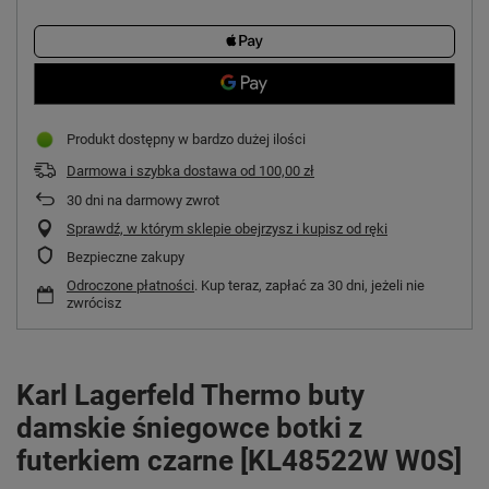
Produkt dostępny w bardzo dużej ilości
Darmowa i szybka dostawa
od
100,00 zł
30
dni na darmowy zwrot
Sprawdź, w którym sklepie obejrzysz i kupisz od ręki
Bezpieczne zakupy
Odroczone płatności
. Kup teraz, zapłać za 30 dni, jeżeli nie
zwrócisz
Karl Lagerfeld Thermo buty
damskie śniegowce botki z
futerkiem czarne [KL48522W W0S]