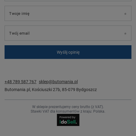
Twoje imię
Twój email
Wyślij opinię
+48 789 587 767
sklep@butomania.pl
Butomania.pl
,
Kościuszki 27b
,
85-079
Bydgoszcz
W sklepie prezentujemy ceny brutto (z VAT).
Stawki VAT dla konsumentów z kraju:
Polska
.