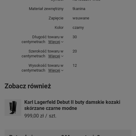
Materiał zewnętrzny
tkanina
Zapięcie
wsuwane
Kolor
czarny
Długość towaru w
30
centymetrach
Więcej
Szerokość towaru w
20
centymetrach
Więcej
Wysokość towaru w
12
centymetrach
Więcej
Zobacz również
Karl Lagerfeld Debut II buty damskie kozaki
skórzane czarne modne
999,00 zł
/
szt.