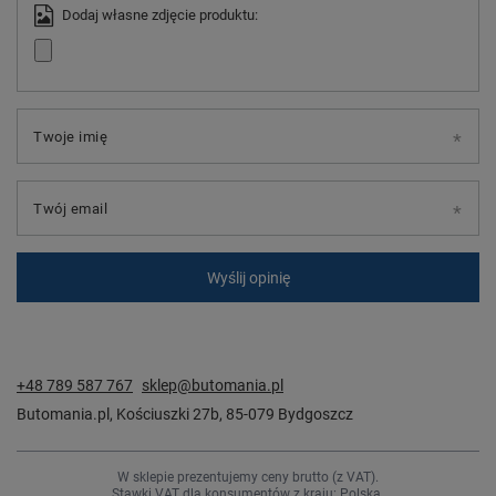
Dodaj własne zdjęcie produktu:
Twoje imię
Twój email
Wyślij opinię
+48 789 587 767
sklep@butomania.pl
Butomania.pl
,
Kościuszki 27b
,
85-079
Bydgoszcz
W sklepie prezentujemy ceny brutto (z VAT).
Stawki VAT dla konsumentów z kraju:
Polska
.