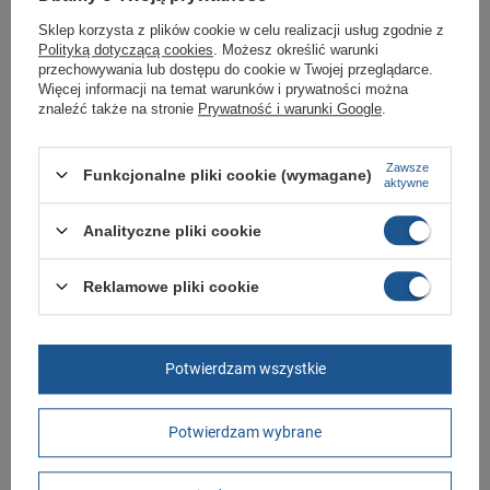
oryginalny i pochodzi z oficjalnej sieci dystrybucyjnej.
Sklep korzysta z plików cookie w celu realizacji usług zgodnie z
W ciągu 30 dni możesz dokonać zwrotu bądź wymiany towaru bez
Polityką dotyczącą cookies
. Możesz określić warunki
podania przyczyny.
przechowywania lub dostępu do cookie w Twojej przeglądarce.
Więcej informacji na temat warunków i prywatności można
znaleźć także na stronie
Prywatność i warunki Google
.
Marka
Tommy Hilfiger
Symbol
FM56821095 039
Zawsze
Funkcjonalne pliki cookie (wymagane)
aktywne
Gwarancja
Gwarancja
Kolor
niebieski
Analityczne pliki cookie
szare
Reklamowe pliki cookie
Materiał zewnętrzny
skóra naturalna
tkanina
Zapięcie
sznurowane
Potwierdzam wszystkie
Długość towaru w
30
centymetrach
Więcej
Potwierdzam wybrane
Szerokość towaru w
20
centymetrach
Więcej