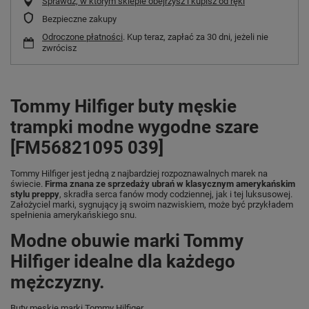
Sprawdź, w którym sklepie obejrzysz i kupisz od ręki
Bezpieczne zakupy
Odroczone płatności
. Kup teraz, zapłać za 30 dni, jeżeli nie
zwrócisz
Tommy Hilfiger buty męskie
trampki modne wygodne szare
[FM56821095 039]
Tommy Hilfiger jest jedną z najbardziej rozpoznawalnych marek na
świecie.
Firma znana ze sprzedaży ubrań w klasycznym amerykańskim
stylu preppy
, skradła serca fanów mody codziennej, jak i tej luksusowej.
Założyciel marki, sygnujący ją swoim nazwiskiem, może być przykładem
spełnienia amerykańskiego snu.
Modne obuwie marki Tommy
Hilfiger idealne dla każdego
mężczyzny.
Buty męskie marki Tommy Hilfiger.