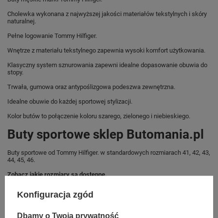
Cholewka wykonana z najwyższej jakości materiałów tekstylnych i skóry
naturalnej.
Pełne logowanie Tommy Hilfiger.
Wnętrze z materiału tekstylnego zapewnia wysoki komfort użytkowania.
Klasyczny system sznurowania zapewni idealne dopasowanie obuwia do
stopy.
Trwała, gumowa oraz antypoślizgowa podeszwa zewnętrzna.
Idealne obuwie do każdej sportowej stylizacji.
Kolor butów to połączenie koloru szarego, zielonego i niebieskiego.
Buty sportowe sklep Butomania.pl
Buty sportowe od Tommy Hilfiger. w standardowych rozmiarach 41, 42, 43,
44, 45, 46.
Zobacz jakie rozmiary są dostępne.
Sklep Butomania.pl to największy wybór obuwia sportowego dla całej
Konfiguracja zgód
Twojej rodziny.
Kupując w naszym sklepie internetowym masz gwarancję, że towar jest
Dbamy o Twoją prywatność