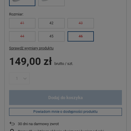
Rozmiar
41
42
43
44
45
46
Sprawdź wymiary produktu
149,00 zł
brutto
/
szt.
Dodaj do koszyka
Powiadom mnie o dostępności produktu
30
dni na darmowy zwrot