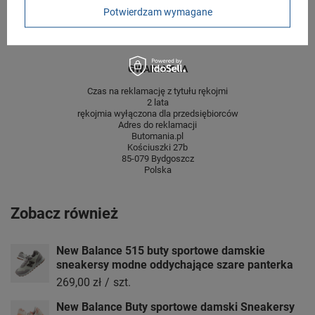
Potwierdzam wymagane
Wysokość towaru w
12
centymetrach
Więcej
GWARANCJA
Czas na reklamację z tytułu rękojmi
2 lata
rękojmia wyłączona dla przedsiębiorców
Adres do reklamacji
Butomania.pl
Kościuszki 27b
85-079 Bydgoszcz
Polska
Zobacz również
New Balance 515 buty sportowe damskie
sneakersy modne oddychające szare panterka
269,00 zł
/
szt.
New Balance Buty sportowe damski Sneakersy