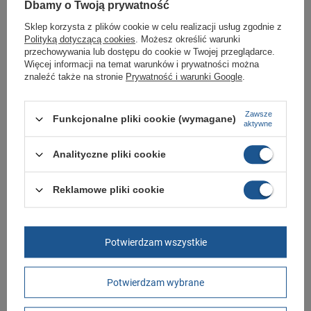
Twojej rodziny.
Dbamy o Twoją prywatność
Kupując w naszym sklepie internetowym masz gwarancję, że towar jest
Sklep korzysta z plików cookie w celu realizacji usług zgodnie z
oryginalny i pochodzi z oficjalnej sieci dystrybucyjnej.
Polityką dotyczącą cookies
. Możesz określić warunki
przechowywania lub dostępu do cookie w Twojej przeglądarce.
W ciągu 30 dni możesz dokonać zwrotu bądź wymiany towaru bez
Więcej informacji na temat warunków i prywatności można
podania przyczyny.
znaleźć także na stronie
Prywatność i warunki Google
.
Marka
New Balance
Zawsze
Funkcjonalne pliki cookie (wymagane)
aktywne
Symbol
GW500BGB
Analityczne pliki cookie
Gwarancja
Gwarancja
Kolor
niebieski
Reklamowe pliki cookie
Materiał zewnętrzny
skóra ekologiczna
tkanina
Zapięcie
sznurowane
Potwierdzam wszystkie
Długość towaru w
30
centymetrach
Więcej
Potwierdzam wybrane
Szerokość towaru w
20
centymetrach
Więcej