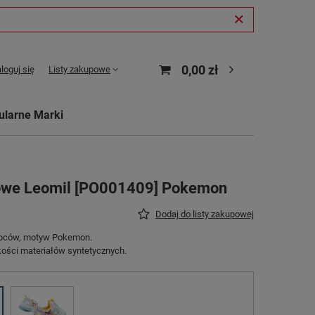
0,00 zł
loguj się
Listy zakupowe
ularne Marki
towe Leomil [PO001409] Pokemon
Dodaj do listy zakupowej
łopców, motyw Pokemon.
ości materiałów syntetycznych.