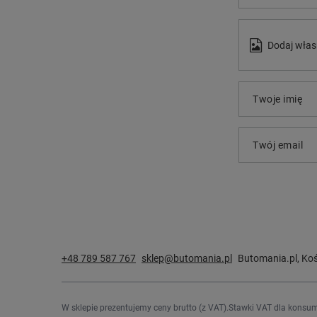
Dodaj włas
Twoje imię
Twój email
+48 789 587 767
sklep@butomania.pl
Butomania.pl
,
Koś
W sklepie prezentujemy ceny brutto (z VAT).
Stawki VAT dla konsum