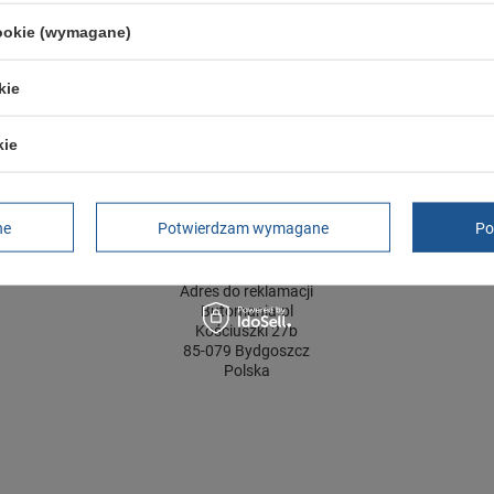
Zapięcie
rzepy
cookie (wymagane)
ść towaru w centymetrach
Więcej
30
ść towaru w centymetrach
Więcej
20
kie
ć towaru w centymetrach
Więcej
12
kie
GWARANCJA
ne
Potwierdzam wymagane
Po
Czas na reklamację z tytułu rękojmi
2 lata
rękojmia wyłączona dla przedsiębiorców
Adres do reklamacji
Butomania.pl
Kościuszki 27b
85-079 Bydgoszcz
Polska