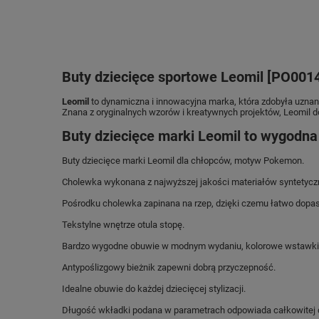
Buty dziecięce sportowe Leomil [PO001
Leomil
to dynamiczna i innowacyjna marka, która zdobyła uznani
Znana z oryginalnych wzorów i kreatywnych projektów, Leomil do
Buty dziecięce marki Leomil to wygodna
Buty dziecięce marki Leomil dla chłopców, motyw Pokemon.
Cholewka wykonana z najwyższej jakości materiałów syntetycz
Pośrodku cholewka zapinana na rzep, dzięki czemu łatwo dopas
Tekstylne wnętrze otula stopę.
Bardzo wygodne obuwie w modnym wydaniu, kolorowe wstawki 
Antypoślizgowy bieżnik zapewni dobrą przyczepność.
Idealne obuwie do każdej dziecięcej stylizacji.
Długość wkładki podana w parametrach odpowiada całkowitej 