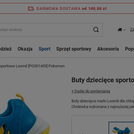
DARMOWA DOSTAWA
od 100,00 zł
Za
dzież
Okazja
Sport
Sprzęt sportowy
Akcesoria
Pop
 sportowe Leomil [PO001409] Pokemon
Buty dziecięce spor
+ Dodaj do porównania
Buty dziecięce marki Leomil dla ch
Cholewka wykonana z najwyższej jak