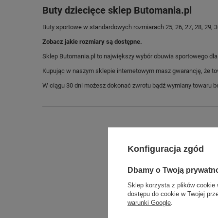
Buty dziecięce sklep Butomania.pl
Buty sportowe w standardowych rozmiarach 25, 26, 27, 28, 29, 30,
Zobacz jakie rozmiary są dostępne.
Sklep Butomania.pl to największy wybór obuwia sportowego dla c
Kupując w naszym sklepie internetowym masz gwarancję, że towar 
W ciągu 30 dni możesz dokonać zwrotu bądź wymiany towaru be
Konfiguracja zgód
Dbamy o Twoją prywatn
Sklep korzysta z plików cookie 
dostępu do cookie w Twojej prz
warunki Google
.