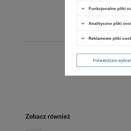
Funkcjonalne pliki 
Długo
Szeroko
Analityczne pliki coo
Wysokoś
Reklamowe pliki coo
Potwierdzam wybra
Zobacz również