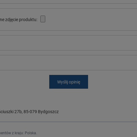
ne zdjęcie produktu:
Wyślij opinię
ciuszki 27b
,
85-079
Bydgoszcz
entów z kraju:
Polska
.