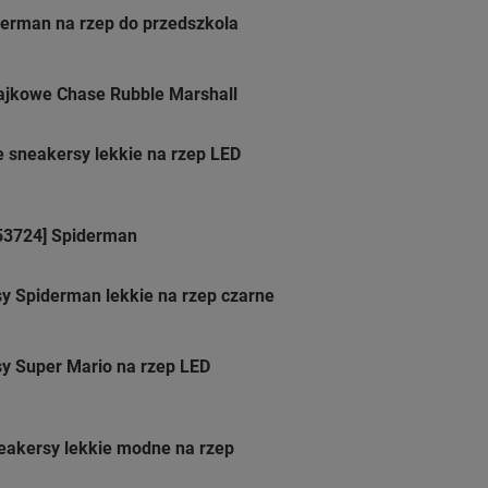
derman na rzep do przedszkola
 bajkowe Chase Rubble Marshall
 sneakersy lekkie na rzep LED
053724] Spiderman
sy Spiderman lekkie na rzep czarne
sy Super Mario na rzep LED
neakersy lekkie modne na rzep