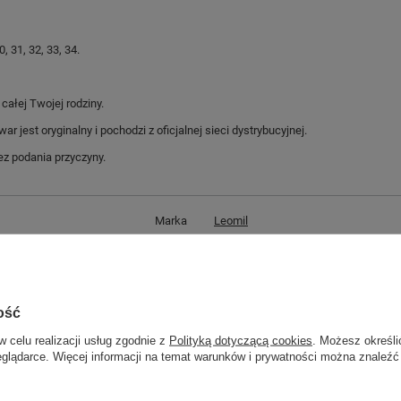
 31, 32, 33, 34.
ałej Twojej rodziny.
jest oryginalny i pochodzi z oficjalnej sieci dystrybucyjnej.
z podania przyczyny.
Marka
Leomil
Symbol
PO001409
Gwarancja
Gwarancja
Kolor
niebieski
ość
żółty
w celu realizacji usług zgodnie z
Polityką dotyczącą cookies
. Możesz określi
wielokolorowy
eglądarce. Więcej informacji na temat warunków i prywatności można znaleźć
Materiał zewnętrzny
tkanina