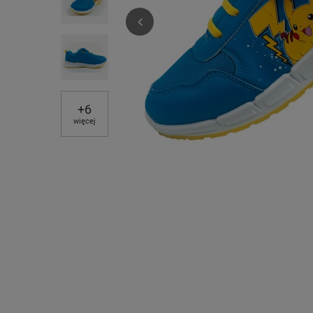
+
6
więcej