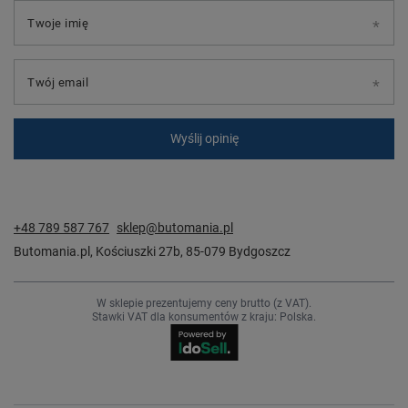
Twoje imię
Twój email
Wyślij opinię
+48 789 587 767
sklep@butomania.pl
Butomania.pl
,
Kościuszki 27b
,
85-079
Bydgoszcz
W sklepie prezentujemy ceny brutto (z VAT).
Stawki VAT dla konsumentów z kraju:
Polska
.