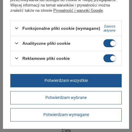
podania przyczyny.
Więcej informacji na temat warunków i prywatności można
znaleźć także na stronie
Prywatność i warunki Google
.
Marka
Ipanema
Zawsze
Funkcjonalne pliki cookie (wymagane)
Symbol
83243 AS023
aktywne
Gwarancja
Gwarancja
Analityczne pliki cookie
Materiał zewnętrzny
guma
Zapięcie
wsuwane
Reklamowe pliki cookie
Długość towaru w
30
centymetrach
Więcej
Potwierdzam wszystkie
Szerokość towaru w
20
centymetrach
Więcej
Wysokość towaru w
12
Potwierdzam wybrane
centymetrach
Więcej
Potwierdzam wymagane
GWARANCJA
Czas na reklamację z tytułu rękojmi
2 lata