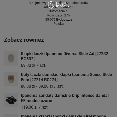
rękojmia wyłączona dla przedsiębiorców
Adres do reklamacji
Butomania.pl
Kościuszki 27b
85-079 Bydgoszcz
Polska
Zobacz również
Klapki laczki Ipanema Diversa Slide Ad [27232
BG832]
69,00 zł
/
szt.
Buty laczki damskie klapki Ipanema Sense Slide
Fem [27214 BC274]
80,00 zł
-
89,00 zł
/
szt.
Ipanema sandały damskie Drip Intense Sandal
FE modne czarne
119,00 zł
/
szt.
Ipanema klapki japonki damskie Kirei modne