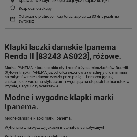
Sprawdź, w którym sklepie obejrzysz i kupisz od ręki
Bezpieczne zakupy
Odroczone płatności
. Kup teraz, zapłać za 30 dni, jeżeli nie
zwrócisz
Klapki laczki damskie Ipanema
Renda II [83243 AS023], różowe.
Marka iPANEMA, która uosabia styl i radość życia mieszkańców Brazylii.
Stylowe klapki iPANEMA już od kilku sezonów zawładnęły ulicami miast
na całym świecie i dawno wyszły poza plażę – komponując się
znakomicie z wieloma stylizacjami i wędrując na stopach fashionistek w
Rzymie, Paryżu, czy Warszawie.
Modne i wygodne klapki marki
Ipanema.
Modne damskie klapki marki Ipanema.
Wykonane z najwyższej jakości materiałów syntetycznych.
Brokat na paskach ożywia stylizację.