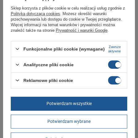
Twojej rodziny.
Sklep korzysta z plików cookie w celu realizacji usług zgodnie z
Kupując w naszym sklepie internetowym masz gwarancję, że towar jest
Polityką dotyczącą cookies
. Możesz określić warunki
oryginalny i pochodzi z oficjalnej sieci dystrybucyjnej.
przechowywania lub dostępu do cookie w Twojej przeglądarce.
Więcej informacji na temat warunków i prywatności można
W ciągu 30 dni możesz dokonać zwrotu bądź wymiany towaru bez
podania przyczyny.
znaleźć także na stronie
Prywatność i warunki Google
.
Zawsze
Funkcjonalne pliki cookie (wymagane)
Marka
Ipanema
aktywne
Symbol
82840 AQ444
Analityczne pliki cookie
Gwarancja
Gwarancja
Materiał zewnętrzny
guma
Reklamowe pliki cookie
Zapięcie
wsuwane
Kolor
czarny
Potwierdzam wszystkie
Długość towaru w
30
centymetrach
Więcej
Potwierdzam wybrane
Szerokość towaru w
20
centymetrach
Więcej
Wysokość towaru w
12