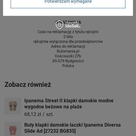
Potwierdzam wymagane
centymetrach
Więcej
GWARANCJA
Czas na reklamację z tytułu rękojmi
2 lata
rękojmia wyłączona dla przedsiębiorców
Adres do reklamacji
Butomania.pl
Kościuszki 27b
85-079 Bydgoszcz
Polska
Zobacz również
Ipanema Street II klapki damskie modne
wygodne beżowe na plaże
68,12 zł
/
szt.
Buty klapki damskie laczki Ipanema Diversa
Slide Ad [27232 BG835]