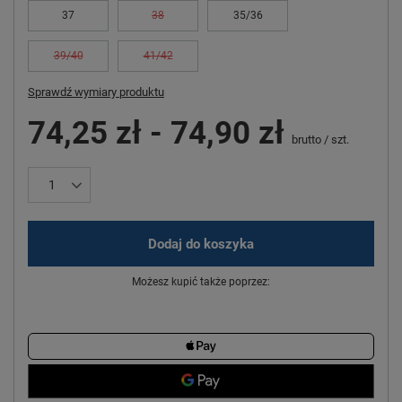
37
38
35/36
39/40
41/42
Sprawdź wymiary produktu
74,25 zł
-
74,90 zł
brutto
/
szt.
Dodaj do koszyka
Możesz kupić także poprzez: