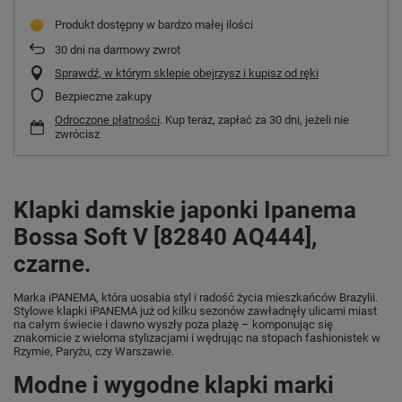
Produkt dostępny w bardzo małej ilości
30
dni na darmowy zwrot
Sprawdź, w którym sklepie obejrzysz i kupisz od ręki
Bezpieczne zakupy
Odroczone płatności
. Kup teraz, zapłać za 30 dni, jeżeli nie
zwrócisz
Klapki damskie japonki Ipanema
Bossa Soft V [82840 AQ444],
czarne.
Marka iPANEMA, która uosabia styl i radość życia mieszkańców Brazylii.
Stylowe klapki iPANEMA już od kilku sezonów zawładnęły ulicami miast
na całym świecie i dawno wyszły poza plażę – komponując się
znakomicie z wieloma stylizacjami i wędrując na stopach fashionistek w
Rzymie, Paryżu, czy Warszawie.
Modne i wygodne klapki marki