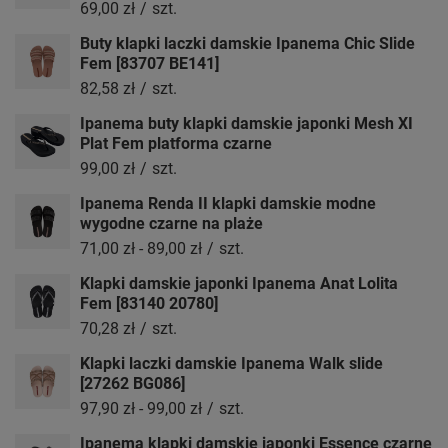
69,00 zł
/
szt.
Buty klapki laczki damskie Ipanema Chic Slide
Fem [83707 BE141]
82,58 zł
/
szt.
Ipanema buty klapki damskie japonki Mesh XI
Plat Fem platforma czarne
99,00 zł
/
szt.
Ipanema Renda II klapki damskie modne
wygodne czarne na plaże
71,00 zł
-
89,00 zł
/
szt.
Klapki damskie japonki Ipanema Anat Lolita
Fem [83140 20780]
70,28 zł
/
szt.
Klapki laczki damskie Ipanema Walk slide
[27262 BG086]
97,90 zł
-
99,00 zł
/
szt.
Ipanema klapki damskie japonki Essence czarne