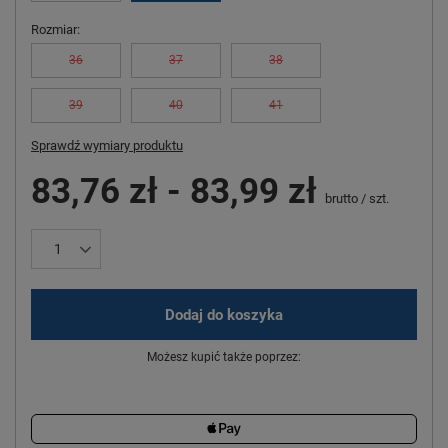
Rozmiar
36
37
38
39
40
41
Sprawdź wymiary produktu
83,76 zł
-
83,99 zł
brutto
/
szt.
Dodaj do koszyka
Możesz kupić także poprzez: