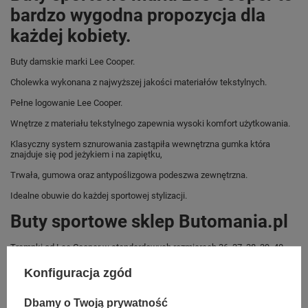
bardzo wygodna propozycja dla
każdej kobiety.
Buty damskie marki Lee Cooper.
Cholewka wykonana z najwyższej jakości materiałów tekstylnych.
Pełne logowanie Lee Cooper.
Wnętrze z materiału tekstylnego zapewnia wysoki komfort użytkowania.
Klasyczny system sznurowania zastąpiła wewnętrzna gumka która
znajduje się pod jeżykiem i na zapiętku,
Trwała, gumowa oraz antypoślizgowa podeszwa zewnętrzna.
Idealne obuwie do każdej sportowej stylizacji.
Buty sportowe sklep Butomania.pl
Trampki od Lee Cooper w standardowych rozmiarach 36, 37, 38, 39, 40,
41.
Konfiguracja zgód
Zobacz jakie rozmiary są dostępne.
Sklep Butomania.pl to największy wybór obuwia sportowego dla całej
Dbamy o Twoją prywatność