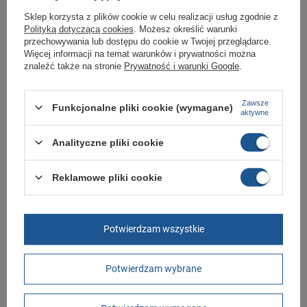
Twojej rodziny.
Sklep korzysta z plików cookie w celu realizacji usług zgodnie z
Kupując w naszym sklepie internetowym masz gwarancję, że towar jest
Polityką dotyczącą cookies
. Możesz określić warunki
oryginalny i pochodzi z oficjalnej sieci dystrybucyjnej.
przechowywania lub dostępu do cookie w Twojej przeglądarce.
W ciągu 30 dni możesz dokonać zwrotu bądź wymiany towaru bez
Więcej informacji na temat warunków i prywatności można
podania przyczyny.
znaleźć także na stronie
Prywatność i warunki Google
.
Zawsze
Funkcjonalne pliki cookie (wymagane)
Marka
Lee Cooper
aktywne
Symbol
LCW-25-02-3299L
Analityczne pliki cookie
Gwarancja
Gwarancja
Materiał zewnętrzny
tkanina
Reklamowe pliki cookie
Zapięcie
sznurowane
Kolor
czarny
Potwierdzam wszystkie
Długość towaru w
30
centymetrach
Więcej
Potwierdzam wybrane
Szerokość towaru w
20
centymetrach
Więcej
Wysokość towaru w
12