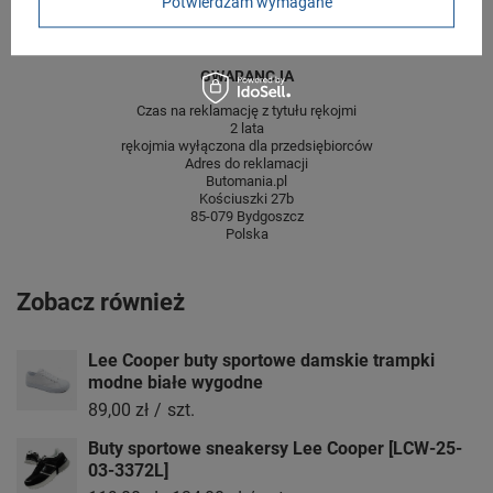
Potwierdzam wymagane
centymetrach
Więcej
GWARANCJA
Czas na reklamację z tytułu rękojmi
2 lata
rękojmia wyłączona dla przedsiębiorców
Adres do reklamacji
Butomania.pl
Kościuszki 27b
85-079 Bydgoszcz
Polska
Zobacz również
Lee Cooper buty sportowe damskie trampki
modne białe wygodne
89,00 zł
/
szt.
Buty sportowe sneakersy Lee Cooper [LCW-25-
03-3372L]