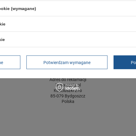
Zapięcie
sznurowane
cookie (wymagane)
ść towaru w centymetrach
Więcej
30
ść towaru w centymetrach
Więcej
20
kie
ć towaru w centymetrach
Więcej
12
kie
GWARANCJA
ne
Potwierdzam wymagane
Po
Czas na reklamację z tytułu rękojmi
2 lata
rękojmia wyłączona dla przedsiębiorców
Adres do reklamacji
Butomania.pl
Kościuszki 27b
85-079 Bydgoszcz
Polska