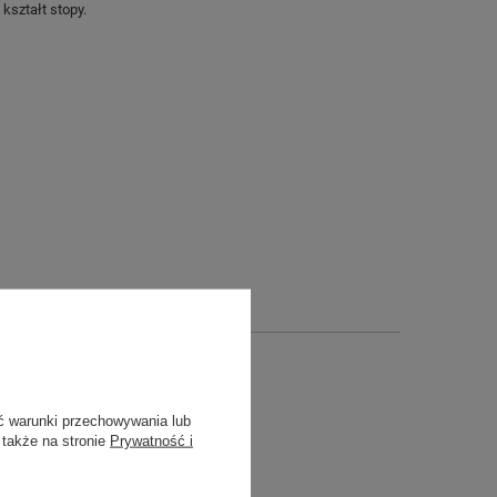
kształt stopy.
ć warunki przechowywania lub
 także na stronie
Prywatność i