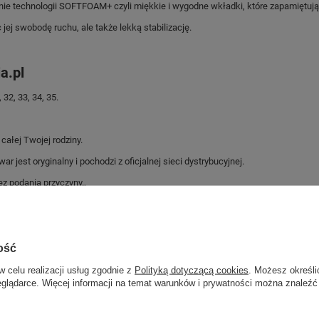
anie technologii SOFTFOAM+ czyli miękkie i wygodne wkładki, które zapamiętują 
jej swobodę ruchu, ale także lekką stabilizację.
a.pl
32, 33, 34, 35.
ałej Twojej rodziny.
jest oryginalny i pochodzi z oficjalnej sieci dystrybucyjnej.
z podania przyczyny.,
Marka
Puma
ość
Symbol
374216 21
w celu realizacji usług zgodnie z
Polityką dotyczącą cookies
. Możesz określi
Gwarancja
Gwarancja
eglądarce. Więcej informacji na temat warunków i prywatności można znaleźć
Materiał zewnętrzny
tkanina