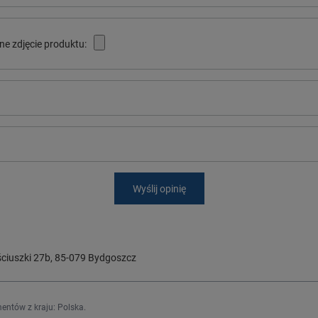
ne zdjęcie produktu:
Wyślij opinię
ciuszki 27b
,
85-079
Bydgoszcz
entów z kraju:
Polska
.