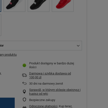
iar
ry produktu
Produkt dostępny w bardzo dużej
ilości
Darmowa i szybka dostawa
od
t.
100,00 zł
30
dni na darmowy zwrot
Sprawdź, w którym sklepie obejrzysz i
kupisz od ręki
Bezpieczne zakupy
Odroczone płatności
. Kup teraz,