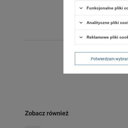
Funkcjonalne pliki 
Długo
Szeroko
Analityczne pliki coo
Wysokoś
Reklamowe pliki coo
Potwierdzam wybra
Zobacz również