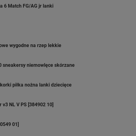
ra 6 Match FG/AG jr lanki
żowe wygodne na rzep lekkie
0 sneakersy niemowlęce skórzane
korki piłka nożna lanki dziecięce
 v3 NL V PS [384902 10]
80549 01]