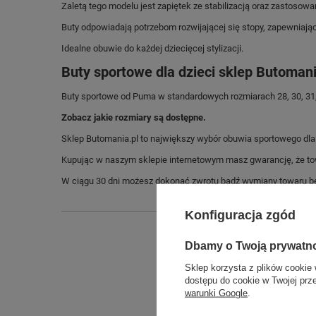
Zaletą tego modelu jest zapiętek ze stabilizacją oraz zastosow
Buty odpowiadają potrzebom rozwijającej się stopy, zapewniając 
Idealne obuwie do każdej dziecięcej stylizacji.
Buty sportowe dla dzieci sklep Butomani
Buty sportowe od Puma w standardowych rozmiarach 28, 30, 31, 
Zobacz jakie rozmiary są dostępne.
Sklep Butomania.pl to największy wybór obuwia sportowego dla c
Kupując w naszym sklepie internetowym masz gwarancję, że towar 
W ciągu 30 dni możesz dokonać zwrotu bądź wymiany towaru be
Konfiguracja zgód
Dbamy o Twoją prywatn
Sklep korzysta z plików cookie 
dostępu do cookie w Twojej prz
warunki Google
.