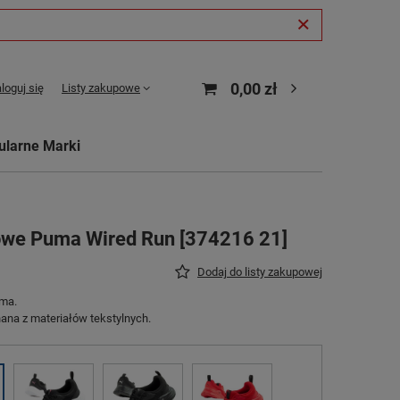
0,00 zł
loguj się
Listy zakupowe
ularne Marki
towe Puma Wired Run [374216 21]
Dodaj do listy zakupowej
ma.
na z materiałów tekstylnych.