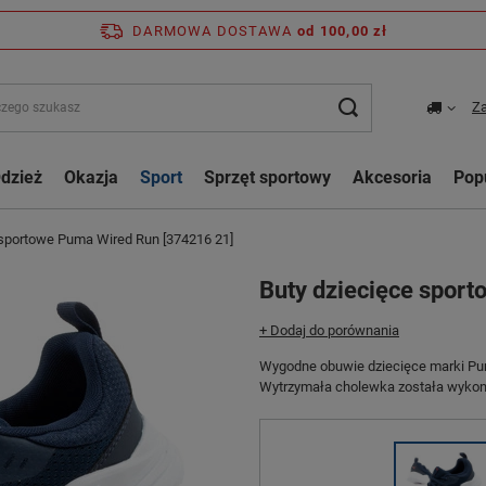
DARMOWA DOSTAWA
od 100,00 zł
Za
dzież
Okazja
Sport
Sprzęt sportowy
Akcesoria
Pop
 sportowe Puma Wired Run [374216 21]
Buty dziecięce spor
+ Dodaj do porównania
Wygodne obuwie dziecięce marki Pu
Wytrzymała cholewka została wykona