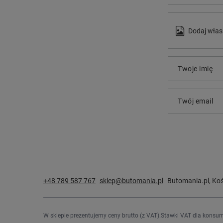
Dodaj włas
Twoje imię
Twój email
+48 789 587 767
sklep@butomania.pl
Butomania.pl
,
Koś
W sklepie prezentujemy ceny brutto (z VAT).
Stawki VAT dla konsum