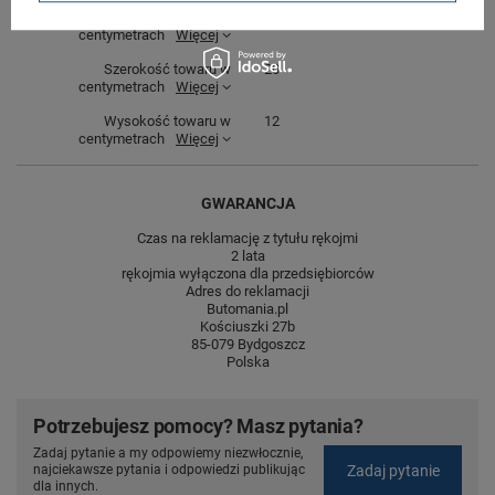
Długość towaru w
30
centymetrach
Więcej
Szerokość towaru w
20
centymetrach
Więcej
Wysokość towaru w
12
centymetrach
Więcej
GWARANCJA
Czas na reklamację z tytułu rękojmi
2 lata
rękojmia wyłączona dla przedsiębiorców
Adres do reklamacji
Butomania.pl
Kościuszki 27b
85-079 Bydgoszcz
Polska
Potrzebujesz pomocy? Masz pytania?
Zadaj pytanie a my odpowiemy niezwłocznie,
Zadaj pytanie
najciekawsze pytania i odpowiedzi publikując
dla innych.