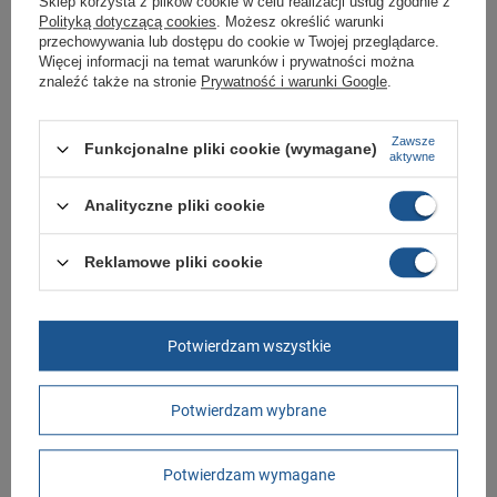
Sklep korzysta z plików cookie w celu realizacji usług zgodnie z
Polityką dotyczącą cookies
. Możesz określić warunki
Akcesoria sportowe sklep
przechowywania lub dostępu do cookie w Twojej przeglądarce.
Więcej informacji na temat warunków i prywatności można
Butomania.pl
znaleźć także na stronie
Prywatność i warunki Google
.
Sklep Butomania.pl to największy wybór obuwia sportowego dla całej
Twojej rodziny.
Zawsze
Funkcjonalne pliki cookie (wymagane)
aktywne
Kupując w naszym sklepie internetowym masz gwarancję, że towar jest
oryginalny i pochodzi z oficjalnej sieci dystrybucyjnej.
Analityczne pliki cookie
W ciągu 30 dni możesz dokonać zwrotu bądź wymiany towaru bez
podania przyczyny.
Reklamowe pliki cookie
Marka
Puma
Symbol
079948 40
Potwierdzam wszystkie
Gwarancja
Gwarancja
Potwierdzam wybrane
Kolor
różowy
Materiał zewnętrzny
poliester
Potwierdzam wymagane
Zapięcie
zamek