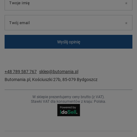
Twoje imię
Twój email
Wyślij opinię
+48 789 587 767
sklep@butomania.pl
Butomania.pl
,
Kościuszki 27b
,
85-079
Bydgoszcz
W sklepie prezentujemy ceny brutto (z VAT).
Stawki VAT dla konsumentów z kraju:
Polska
.