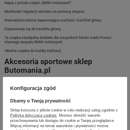
Napis z przodu czapki „BMW motorsport”.
Możliwość regulacji rozmiaru za pomocą stopera.
Wewnętrzna taśma zapewniająca suchość i komfort głowy.
Dopasowuje się do kształtu głowy.
Ta czapka niezbędny dodatek dla wszystkich fanów marki Puma i
słynnego zespołu BMW motorsport.
Idealna czapka do każdej stylizacji.
Akcesoria sportowe sklep
Butomania.pl
Sklep Butomania.pl to największy wybór obuwia sportowego dla całej
Twojej rodziny.
Konfiguracja zgód
Kupując w naszym sklepie internetowym masz gwarancję, że towar jest
oryginalny i pochodzi z oficjalnej sieci dystrybucyjnej.
Dbamy o Twoją prywatność
W ciągu 30 dni możesz dokonać zwrotu bądź wymiany towaru bez
Sklep korzysta z plików cookie w celu realizacji usług zgodnie z
podania przyczyny.
Polityką dotyczącą cookies
. Możesz określić warunki
przechowywania lub dostępu do cookie w Twojej przeglądarce.
Więcej informacji na temat warunków i prywatności można