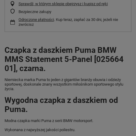
Sprawdź, w którym sklepie obejrzysz i kupisz od ręki
Bezpieczne zakupy
Odroczone płatności
. Kup teraz, zapłać za 30 dni, jeżeli nie
zwrócisz
Czapka z daszkiem Puma BMW
MMS Statement 5-Panel [025664
01], czarna.
Niemiecka marka Puma
to jeden z gigantów branży obuwia i odzieży
sportowej, doskonale znany wszystkim miłośnikom sportowego stylu
życia.
Wygodna czapka z daszkiem od
Puma.
Modna czapka marki Puma z serii BMW motorsport.
Wykonana z najwyższej jakości poliestru.