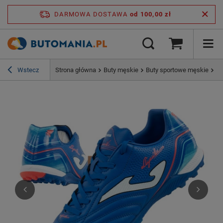
DARMOWA DOSTAWA
od 100,00 zł
Wstecz
Strona główna
Buty męskie
Buty sportowe męskie
Bu