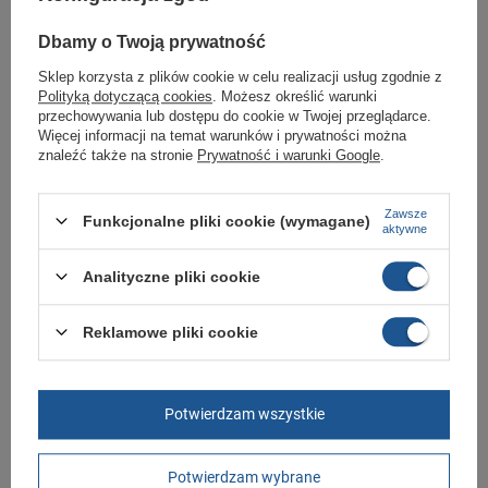
butomania.pl
Buty sportowe od Joma w standardowych rozmiarach 40, 41, 42, 43, 44,
Dbamy o Twoją prywatność
45, 46.
Sklep korzysta z plików cookie w celu realizacji usług zgodnie z
Zobacz jakie rozmiary są dostępne.
Polityką dotyczącą cookies
. Możesz określić warunki
przechowywania lub dostępu do cookie w Twojej przeglądarce.
Sklep Butomania.pl to największy wybór obuwia sportowego dla całej
Więcej informacji na temat warunków i prywatności można
Twojej rodziny.
znaleźć także na stronie
Prywatność i warunki Google
.
Kupując w naszym sklepie internetowym masz gwarancję, że towar jest
oryginalny i pochodzi z oficjalnej sieci dystrybucyjnej.
Zawsze
W ciągu 30 dni możesz dokonać zwrotu bądź wymiany towaru bez
Funkcjonalne pliki cookie (wymagane)
aktywne
podania przyczyny.
Analityczne pliki cookie
Marka
Joma
Reklamowe pliki cookie
Symbol
AGUS2504TF
Gwarancja
Gwarancja
Materiał zewnętrzny
skóra ekologiczna
Potwierdzam wszystkie
Zapięcie
sznurowane
Potwierdzam wybrane
Długość towaru w
30