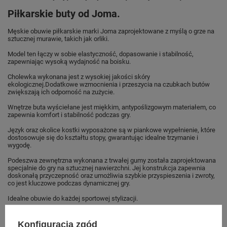
Piłkarskie buty od Joma.
Męskie obuwie piłkarskie marki Joma zaprojektowane z myślą o grze na
sztucznej murawie, takich jak orliki.
Model ten łączy w sobie elastyczność, dopasowanie i stabilność,
zapewniając wysoką wydajność na boisku.
Cholewka wykonana jest z wysokiej jakości skóry
ekologicznej.Dodatkowe wzmocnienia i przeszycia na czubkach butów
zwiększają ich odporność na zużycie.
Wnętrze buta wyściełane jest miękkim, antypoślizgowym materiałem, co
zapewnia komfort i stabilność podczas gry.
Język oraz okolice kostki wyposażone są w piankowe wypełnienie, które
dostosowuje się do kształtu stopy, gwarantując idealne trzymanie i
wygodę.
Podeszwa zewnętrzna wykonana z trwałej gumy została zaprojektowana
specjalnie do gry na sztucznej nawierzchni. Jej konstrukcja zapewnia
doskonałą przyczepność oraz umożliwia szybkie przyspieszenia i zwroty,
co jest kluczowe podczas dynamicznej gry.
Idealne obuwie do każdej sportowej stylizacji.
Buty sportowe dla całej rodziny sklep
Konfiguracja zgód