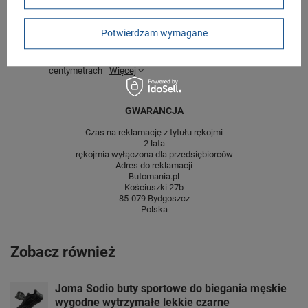
centymetrach
Więcej
Szerokość towaru w
20
Potwierdzam wymagane
centymetrach
Więcej
Wysokość towaru w
12
centymetrach
Więcej
GWARANCJA
Czas na reklamację z tytułu rękojmi
2 lata
rękojmia wyłączona dla przedsiębiorców
Adres do reklamacji
Butomania.pl
Kościuszki 27b
85-079 Bydgoszcz
Polska
Zobacz również
Joma Sodio buty sportowe do biegania męskie
wygodne wytrzymałe lekkie czarne