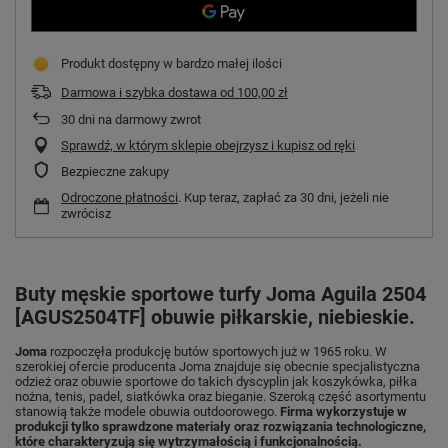
Produkt dostępny w bardzo małej ilości
Darmowa i szybka dostawa
od
100,00 zł
30
dni na darmowy zwrot
Sprawdź, w którym sklepie obejrzysz i kupisz od ręki
Bezpieczne zakupy
Odroczone płatności
. Kup teraz, zapłać za 30 dni, jeżeli nie
zwrócisz
Buty męskie sportowe turfy Joma Aguila 2504
[AGUS2504TF] obuwie piłkarskie, niebieskie.
Joma
rozpoczęła produkcję butów sportowych już w 1965 roku. W
szerokiej ofercie producenta Joma znajduje się obecnie specjalistyczna
odzież oraz obuwie sportowe do takich dyscyplin jak koszykówka, piłka
nożna, tenis, padel, siatkówka oraz bieganie. Szeroką część asortymentu
stanowią także modele obuwia outdoorowego.
Firma wykorzystuje w
produkcji tylko sprawdzone materiały oraz rozwiązania technologiczne,
które charakteryzują się wytrzymałością i funkcjonalnością.