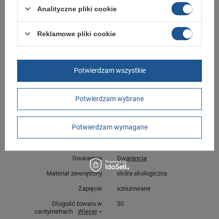
Buty sportowe od CMP w standardowych rozmiarach 36, 37, 38, 39, 40, 41,
Analityczne pliki cookie
42.
Zobacz jakie rozmiary są dostępne.
Reklamowe pliki cookie
Sklep Butomania.pl to największy wybór obuwia sportowego dla całej
Twojej rodziny.
Kupując w naszym sklepie internetowym masz gwarancję, że towar jest
Potwierdzam wszystkie
oryginalny i pochodzi z oficjalnej sieci dystrybucyjnej.
W ciągu 30 dni możesz dokonać zwrotu bądź wymiany towaru bez
podania przyczyny.,
Potwierdzam wybrane
Potwierdzam wymagane
Marka
CMP
Symbol
3Q54456 01PR
Gwarancja
Gwarancja
Materiał zewnętrzny
skóra ekologiczna
Zapięcie
sznurowane
Długość towaru w
30
centymetrach
Więcej