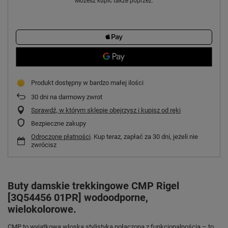
Możesz kupić także poprzez:
Produkt dostępny w bardzo małej ilości
30
dni na darmowy zwrot
Sprawdź, w którym sklepie obejrzysz i kupisz od ręki
Bezpieczne zakupy
Odroczone płatności
. Kup teraz, zapłać za 30 dni, jeżeli nie
zwrócisz
Buty damskie trekkingowe CMP Rigel
[3Q54456 01PR] wodoodporne,
wielokolorowe.
CMP to wyjątkowa włoska stylistyka połączona z funkcjonalnością – to