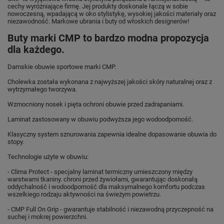
cechy wyróżniające firmę. Jej produkty doskonale łączą w sobie
nowoczesną, wpadającą w oko stylistykę, wysokiej jakości materiały oraz
niezawodność. Markowe ubrania i buty od włoskich designerów!
Buty marki CMP to bardzo modna propozycja
dla każdego.
Damskie obuwie sportowe marki CMP.
Cholewka została wykonana z najwyższej jakości skóry naturalnej oraz z
wytrzymałego tworzywa.
Wzmocniony nosek i pięta ochroni obuwie przed zadrapaniami.
Laminat zastosowany w obuwiu podwyższa jego wodoodporność.
Klasyczny system sznurowania zapewnia idealne dopasowanie obuwia do
stopy.
Technologie użyte w obuwiu:
- Clima Protect - specjalny laminat termiczny umieszczony między
warstwami tkaniny. chroni przed żywiołami, gwarantując doskonałą
oddychalność i wodoodporność dla maksymalnego komfortu podczas
wszelkiego rodzaju aktywności na świeżym powietrzu.
- CMP Full On Grip - gwarantuje stabilność i niezawodną przyczepność na
suchej i mokrej powierzchni.