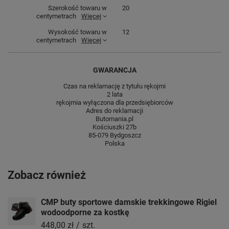
Szerokość towaru w
20
centymetrach
Więcej
Wysokość towaru w
12
centymetrach
Więcej
GWARANCJA
Czas na reklamację z tytułu rękojmi
2 lata
rękojmia wyłączona dla przedsiębiorców
Adres do reklamacji
Butomania.pl
Kościuszki 27b
85-079 Bydgoszcz
Polska
Zobacz również
CMP buty sportowe damskie trekkingowe Rigiel
wodoodporne za kostkę
448,00 zł
/
szt.