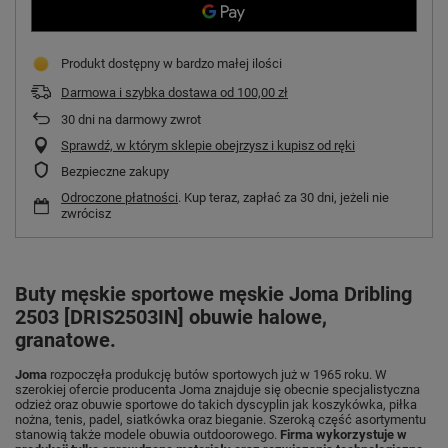
Produkt dostępny w bardzo małej ilości
Darmowa i szybka dostawa
od
100,00 zł
30
dni na darmowy zwrot
Sprawdź, w którym sklepie obejrzysz i kupisz od ręki
Bezpieczne zakupy
Odroczone płatności
. Kup teraz, zapłać za 30 dni, jeżeli nie
zwrócisz
Buty męskie sportowe męskie Joma Dribling
2503 [DRIS2503IN] obuwie halowe,
granatowe.
Joma
rozpoczęła produkcję butów sportowych już w 1965 roku. W
szerokiej ofercie producenta Joma znajduje się obecnie specjalistyczna
odzież oraz obuwie sportowe do takich dyscyplin jak koszykówka, piłka
nożna, tenis, padel, siatkówka oraz bieganie. Szeroką część asortymentu
stanowią także modele obuwia outdoorowego.
Firma wykorzystuje w