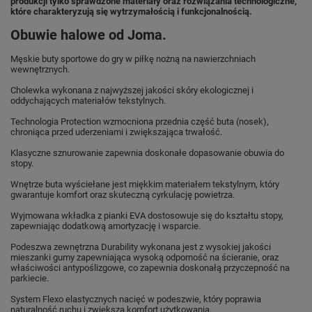
produkcji tylko sprawdzone materiały oraz rozwiązania technologiczne,
które charakteryzują się wytrzymałością i funkcjonalnością.
Obuwie halowe od Joma.
Męskie buty sportowe do gry w piłkę nożną na nawierzchniach
wewnętrznych.
Cholewka wykonana z najwyższej jakości skóry ekologicznej i
oddychających materiałów tekstylnych.
Technologia Protection wzmocniona przednia część buta (nosek),
chroniąca przed uderzeniami i zwiększająca trwałość.
Klasyczne sznurowanie zapewnia doskonałe dopasowanie obuwia do
stopy.
Wnętrze buta wyściełane jest miękkim materiałem tekstylnym, który
gwarantuje komfort oraz skuteczną cyrkulację powietrza.
Wyjmowana wkładka z pianki EVA dostosowuje się do kształtu stopy,
zapewniając dodatkową amortyzację i wsparcie.
Podeszwa zewnętrzna Durability wykonana jest z wysokiej jakości
mieszanki gumy zapewniająca wysoką odporność na ścieranie, oraz
właściwości antypoślizgowe, co zapewnia doskonałą przyczepność na
parkiecie.
System Flexo elastycznych nacięć w podeszwie, który poprawia
naturalność ruchu i zwiększa komfort użytkowania.