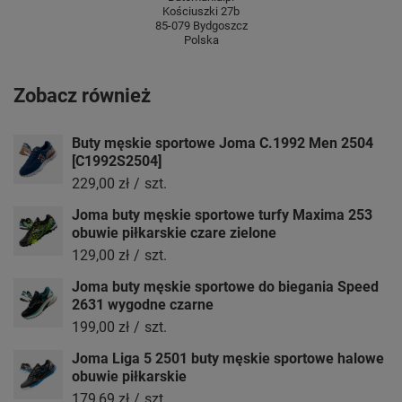
Kościuszki 27b
85-079 Bydgoszcz
Polska
Zobacz również
Buty męskie sportowe Joma C.1992 Men 2504
[C1992S2504]
229,00 zł
/
szt.
Joma buty męskie sportowe turfy Maxima 253
obuwie piłkarskie czare zielone
129,00 zł
/
szt.
Joma buty męskie sportowe do biegania Speed
2631 wygodne czarne
199,00 zł
/
szt.
Joma Liga 5 2501 buty męskie sportowe halowe
obuwie piłkarskie
179,69 zł
/
szt.