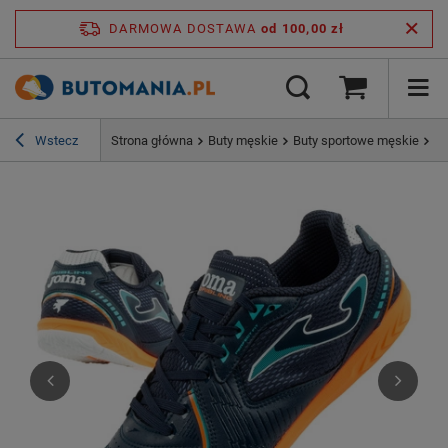
DARMOWA DOSTAWA
od 100,00 zł
Wstecz
Strona główna
Buty męskie
Buty sportowe męskie
Bu