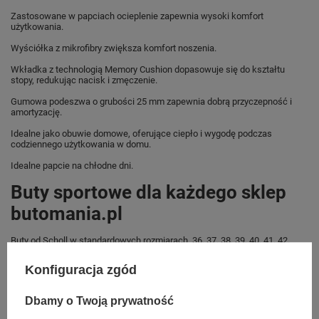
Zastosowane w papciach ocieplenie zapewnia wysoki komfort
użytkowania.
Wyściółka z mikrofibry zwiększa komfort noszenia.
Wkładka z technologią Memory Cushion dopasowuje się do kształtu
stopy, redukując nacisk i zmęczenie.
Gumowa podeszwa o grubości 25 mm zapewnia dobrą przyczepność i
amortyzację.
Idealne jako obuwie domowe, oferujące ciepło i wygodę podczas
codziennego użytkowania w domu.
Idealne papcie na chłodne dni.
Buty sportowe dla każdego sklep
butomania.pl
Buty od Scholl w standardowych rozmiarach 36, 37, 38, 39, 40, 41, 42.
Zobacz jakie rozmiary są dostępne.
Konfiguracja zgód
Sklep Butomania.pl to największy wybór obuwia sportowego dla całej
Twojej rodziny.
Dbamy o Twoją prywatność
Kupując w naszym sklepie internetowym masz gwarancję, że towar jest