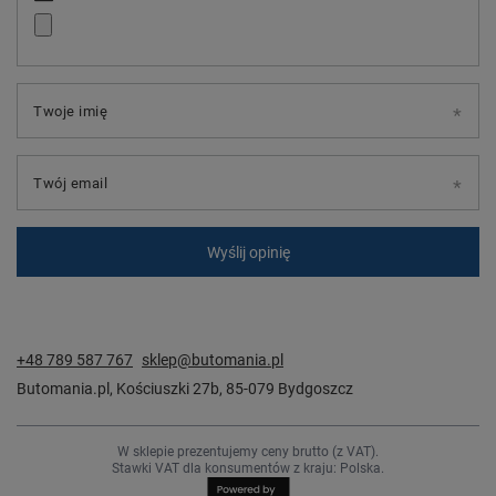
Twoje imię
Twój email
Wyślij opinię
+48 789 587 767
sklep@butomania.pl
Butomania.pl
,
Kościuszki 27b
,
85-079
Bydgoszcz
W sklepie prezentujemy ceny brutto (z VAT).
Stawki VAT dla konsumentów z kraju:
Polska
.