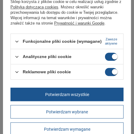
Sklep korzysta z plików cookie w celu realizacji usług zgodnie z
oryginalny i pochodzi z oficjalnej sieci dystrybucyjnej.
Polityką dotyczącą cookies
. Możesz określić warunki
W ciągu 30 dni możesz dokonać zwrotu bądź wymiany towaru bez
przechowywania lub dostępu do cookie w Twojej przeglądarce.
podania przyczyny.
Więcej informacji na temat warunków i prywatności można
znaleźć także na stronie
Prywatność i warunki Google
.
Marka
Scholl
Zawsze
Funkcjonalne pliki cookie (wymagane)
aktywne
Symbol
F309091002
Gwarancja
Gwarancja
Analityczne pliki cookie
Kolor
beżowy
Reklamowe pliki cookie
Materiał zewnętrzny
tkanina
Zapięcie
wsuwane
Długość towaru w
30
Potwierdzam wszystkie
centymetrach
Więcej
Szerokość towaru w
20
Potwierdzam wybrane
centymetrach
Więcej
Wysokość towaru w
12
centymetrach
Więcej
Potwierdzam wymagane