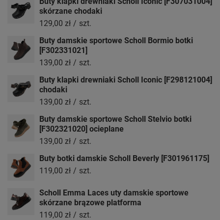
Buty klapki drewniaki Scholl Iconic [F307031004]
skórzane chodaki
129,00 zł
/
szt.
Buty damskie sportowe Scholl Bormio botki
[F302331021]
139,00 zł
/
szt.
Buty klapki drewniaki Scholl Iconic [F298121004]
chodaki
139,00 zł
/
szt.
Buty damskie sportowe Scholl Stelvio botki
[F302321020] ocieplane
139,00 zł
/
szt.
Buty botki damskie Scholl Beverly [F301961175]
119,00 zł
/
szt.
Scholl Emma Laces uty damskie sportowe
skórzane brązowe platforma
119,00 zł
/
szt.