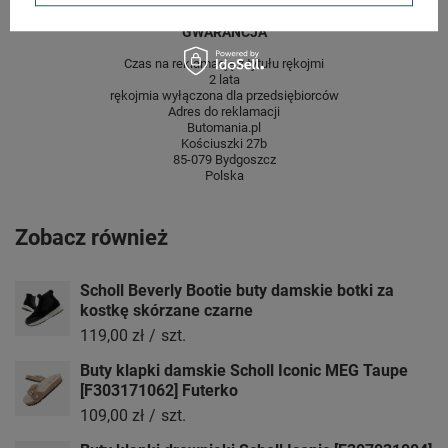
GWARANCJA
Czas na reklamację z tytułu rękojmi
2 lata
rękojmia wyłączona dla przedsiębiorców
Adres do reklamacji
Butomania.pl
Kościuszki 27b
85-079 Bydgoszcz
Polska
Zobacz również
Scholl Beverly Bootie buty damskie botki za
kostkę skórzane czarne
119,00 zł
/
szt.
Buty klapki damskie Scholl Iconic MEG Taupe
[F303171062] Futerko
109,00 zł
/
szt.