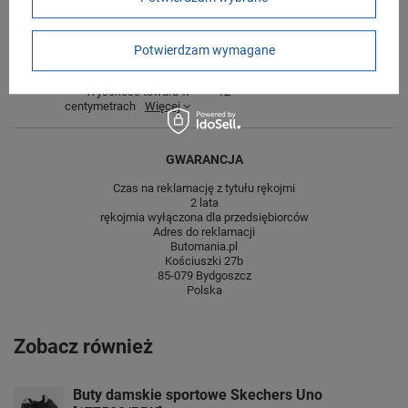
Długość towaru w
30
centymetrach
Więcej
Szerokość towaru w
20
Potwierdzam wymagane
centymetrach
Więcej
Wysokość towaru w
12
centymetrach
Więcej
GWARANCJA
Czas na reklamację z tytułu rękojmi
2 lata
rękojmia wyłączona dla przedsiębiorców
Adres do reklamacji
Butomania.pl
Kościuszki 27b
85-079 Bydgoszcz
Polska
Zobacz również
Buty damskie sportowe Skechers Uno