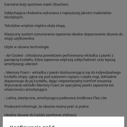
Damskie buty sportowe marki Skechers.
Oddychająca cholewka wykonana z najwyższej jakości materiałów
tekstylnych.
Tekstylne wnętrze miękko otula stopę.
Klasyczny system sznurowania zapewnia idealne dopasowanie obuwia do
stopy użytkownika.
Użyte w obuwiu technologie:
- Air-Cooled - chłodzona powietrzem perforowana wkładka z pianki z
pamięcią kształtu, która zapewnia większą oddychalność oraz lepszą
amortyzację uderzeń.
- Memory Foam - wkładka z pianki dostosowująca się do indywidualnego
kształtu stopy; ugina się pod wpływem ciężaru i ciepła nogi, dokładnie
dopasowuje do jej kształtu, dając niepowtarzalny komfort noszenia.
Wykonanie wkładki Memory Foam ze specjalnej pianki zapewnia też
właściwości amortyzujące.
- Lekka, elastyczna, amortyzująca podeszwa środkowa Flex Lite.
Producent informuje, że obuwie można prać w pralce.
Idealne obuwie do każdej sportowej stylizacji.
Buty sportowe dla całej rodziny sklep