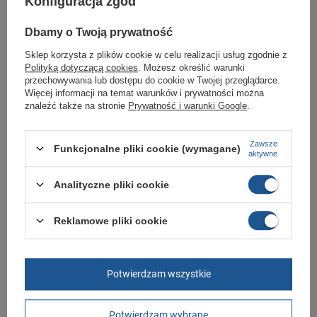
Konfiguracja zgód
butomania.pl
Dbamy o Twoją prywatność
Buty sportowe od Skechers w standardowych rozmiarach 36, 36,5, 37,
37,5, 38, 38,5, 39, 39,5, 40, 41, 42, 43.
Sklep korzysta z plików cookie w celu realizacji usług zgodnie z
Zobacz jakie rozmiary są dostępne.
Polityką dotyczącą cookies
. Możesz określić warunki
przechowywania lub dostępu do cookie w Twojej przeglądarce.
Sklep Butomania.pl to największy wybór obuwia sportowego dla całej
Więcej informacji na temat warunków i prywatności można
Twojej rodziny.
znaleźć także na stronie
Prywatność i warunki Google
.
Kupując w naszym sklepie internetowym masz gwarancję, że towar jest
oryginalny i pochodzi z oficjalnej sieci dystrybucyjnej.
Zawsze
Funkcjonalne pliki cookie (wymagane)
W ciągu 30 dni możesz dokonać zwrotu bądź wymiany towaru bez
aktywne
podania przyczyny.
Analityczne pliki cookie
Marka
Skechers
Reklamowe pliki cookie
Symbol
149303/WTRG
Gwarancja
Gwarancja
Potwierdzam wszystkie
Materiał zewnętrzny
tkanina
Zapięcie
sznurowane
Potwierdzam wybrane