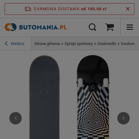
DARMOWA DOSTAWA
od 100,00 zł
Wstecz
Strona główna
Sprzęt sportowy
Deskorolki
Deskorolk