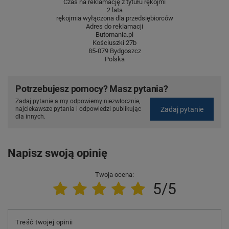
Czas na reklamację z tytułu rękojmi
2 lata
rękojmia wyłączona dla przedsiębiorców
Adres do reklamacji
Butomania.pl
Kościuszki 27b
85-079 Bydgoszcz
Polska
Potrzebujesz pomocy? Masz pytania?
Zadaj pytanie a my odpowiemy niezwłocznie,
Zadaj pytanie
najciekawsze pytania i odpowiedzi publikując
dla innych.
Napisz swoją opinię
Twoja ocena:
5/5
Treść twojej opinii