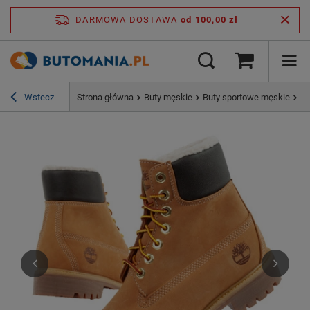
DARMOWA DOSTAWA
od 100,00 zł
Wstecz
Strona główna
Buty męskie
Buty sportowe męskie
Bu