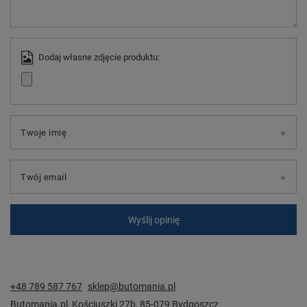
Dodaj własne zdjęcie produktu:
Twoje imię
Twój email
Wyślij opinię
+48 789 587 767
sklep@butomania.pl
Butomania.pl
,
Kościuszki 27b
,
85-079
Bydgoszcz