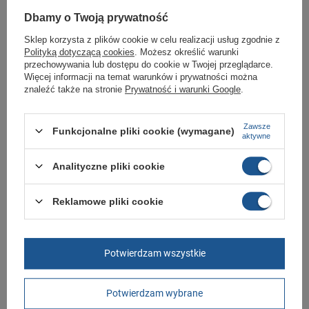
Buty sportowe od Timberland w standardowych rozmiarach 40, 41, 41.5,
42, 43, 43.5, 44, 44.5, 45, 45.5, 46, 47.5, 49, 50.
Dbamy o Twoją prywatność
Zobacz jakie rozmiary są dostępne.
Sklep korzysta z plików cookie w celu realizacji usług zgodnie z
Polityką dotyczącą cookies
. Możesz określić warunki
Sklep Butomania.pl to największy wybór obuwia sportowego dla całej
przechowywania lub dostępu do cookie w Twojej przeglądarce.
Twojej rodziny.
Więcej informacji na temat warunków i prywatności można
Kupując w naszym sklepie internetowym masz gwarancję, że towar jest
znaleźć także na stronie
Prywatność i warunki Google
.
oryginalny i pochodzi z oficjalnej sieci dystrybucyjnej.
W ciągu 30 dni możesz dokonać zwrotu bądź wymiany towaru bez
Zawsze
podania przyczyny.
Funkcjonalne pliki cookie (wymagane)
aktywne
Analityczne pliki cookie
Marka
Timberland
Symbol
TB1A2E31231
Reklamowe pliki cookie
Gwarancja
Gwarancja
Materiał zewnętrzny
skóra ekologiczna
Potwierdzam wszystkie
Zapięcie
sznurowane
Długość towaru w
30
Potwierdzam wybrane
centymetrach
Więcej