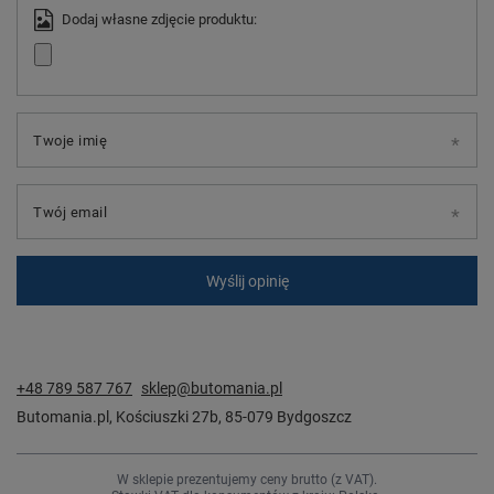
Dodaj własne zdjęcie produktu:
Twoje imię
Twój email
Wyślij opinię
+48 789 587 767
sklep@butomania.pl
Butomania.pl
,
Kościuszki 27b
,
85-079
Bydgoszcz
W sklepie prezentujemy ceny brutto (z VAT).