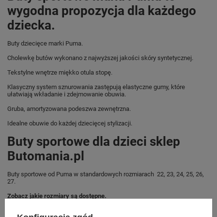
wygodna propozycja dla każdego
dziecka.
Buty dziecięce marki Puma.
Cholewkę butów wykonano z najwyższej jakości skóry syntetycznej.
Tekstylne wnętrze miękko otula stopę.
Klasyczny system sznurowania zastępują elastyczne gumy, które
ułatwiają wkładanie i zdejmowanie obuwia.
Gruba, amortyzowana podeszwa zewnętrzna.
Idealne obuwie do każdej dziecięcej stylizacji.
Buty sportowe dla dzieci sklep
Butomania.pl
Buty sportowe od Puma w standardowych rozmiarach 22, 23, 24, 25, 26,
27.
Zobacz jakie rozmiary są dostępne.
Sklep Butomania.pl to największy wybór obuwia sportowego dla całej