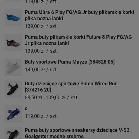
119,00 zł
/
szt.
Puma Ultra 6 Play FG/AG Jr buty piłkarskie korki
piłka nożna lanki
139,00 zł
/
szt.
Puma buty piłkarskie korki Future 8 Play FG/AG
Jr piłka nożna lanki
139,00 zł
/
szt.
Buty sportowe Puma Mayze [384528 05]
149,00 zł
/
szt.
Buty dziecięce sportowe Puma Wired Run
[374216 20]
89,50 zł
-
109,00 zł
/
szt.
c
119,00 zł
/
szt.
Puma buty sportowe sneakersy dziecięce V-S2
Goalgetter modne srebrne