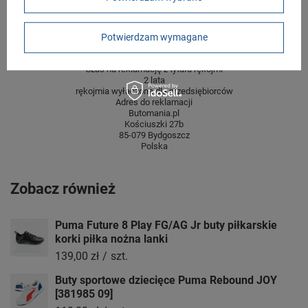
centymetrach
Więcej
Potwierdzam wymagane
GWARANCJA
Czas na reklamację z tytułu rękojmi
2 lata
rękojmia wyłączona dla przedsiębiorców
Adres do reklamacji
Butomania.pl
Kościuszki 27b
85-079 Bydgoszcz
Polska
Zobacz również
Puma Future 8 Play FG/AG Jr buty piłkarskie
korki piłka nożna lanki
139,00 zł
/
szt.
Buty sportowe dziecięce Puma Rebound JOY
[381985 09]