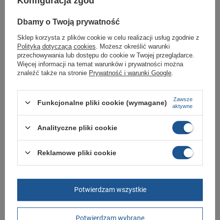
Konfiguracja zgód
Twojej rodziny.
Kupując w naszym sklepie internetowym masz gwarancję, że towar jest
Dbamy o Twoją prywatność
oryginalny i pochodzi z oficjalnej sieci dystrybucyjnej.
Sklep korzysta z plików cookie w celu realizacji usług zgodnie z
W ciągu 30 dni możesz dokonać zwrotu bądź wymiany towaru bez
podania przyczyny.,
Polityką dotyczącą cookies
. Możesz określić warunki
przechowywania lub dostępu do cookie w Twojej przeglądarce.
Więcej informacji na temat warunków i prywatności można
znaleźć także na stronie
Prywatność i warunki Google
.
Marka
Puma
Symbol
384314 08
Zawsze
Funkcjonalne pliki cookie (wymagane)
aktywne
Gwarancja
Gwarancja
Kolor
białe
Analityczne pliki cookie
Materiał zewnętrzny
skóra ekologiczna
Reklamowe pliki cookie
Zapięcie
rzepy
Długość towaru w
30
centymetrach
Więcej
Potwierdzam wszystkie
Szerokość towaru w
20
centymetrach
Więcej
Wysokość towaru w
12
Potwierdzam wybrane