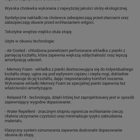
Wysoka cholewka wykonana z najwyższej jakości skóry ekologicznej.
Syntetyczne nakładki na cholewce zabezpieczają przed otarciami oraz
zabezpieczają obuwie przed wchłanianiem wilgoci.
Tekstylne wnętrze miękko otula stopę.
Użyte w obuwiu technologie:
- Air-Cooled - chłodzona powietrzem perforowana wkładka z pianki z
pamięcią kształtu, która zapewnia większą oddychalność oraz lepszą
amortyzację uderzeń.
- Memory Foam - wkładka z pianki dostosowująca się do indywidualnego
kształtu stopy; ugina się pod wpływem ciężaru i ciepła nogi, dokładnie
dopasowuje do jej kształtu, dając niepowtarzalny komfort noszenia.
Wykonanie wkładki Memory Foam ze specjalnej pianki zapewnia też
właściwości amortyzujące.
- Relaxed Fit - technologia, dzięki której but zaprojektowany jest w sposób
zapewniający wygodne dopasowanie.
- Water Repellent - znacznym stopniu ogranicza wchłanianie cieczy.
Ułatwia utrzymanie czystości oraz minimalizuje ryzyko zabrudzenia
materiału.
Klasyczny system sznurowania zapewnia doskonałe dopasowanie
obuwia do stopy.