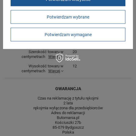
Kolor
szare
Potwierdzam wybrane
Materiał zewnętrzny
skóra ekologiczna
Zapięcie
sznurowane
Potwierdzam wymagane
Długość towaru w
30
centymetrach
Więcej
Szerokość towaru w
20
centymetrach
Więcej
Wysokość towaru w
12
centymetrach
Więcej
GWARANCJA
Czas na reklamację z tytułu rękojmi
2 lata
rękojmia wyłączona dla przedsiębiorców
Adres do reklamacji
Butomania.pl
Kościuszki 27b
85-079 Bydgoszcz
Polska