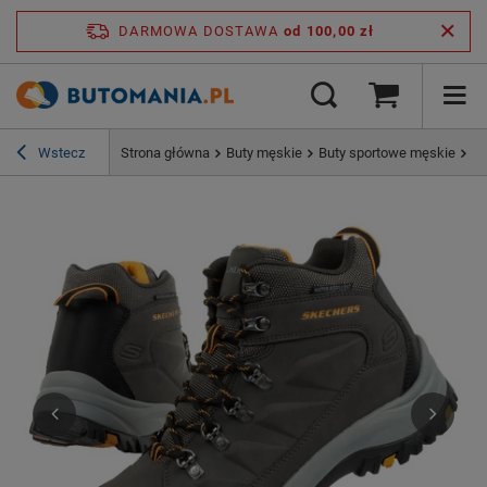
DARMOWA DOSTAWA
od 100,00 zł
Wstecz
Strona główna
Buty męskie
Buty sportowe męskie
Bu