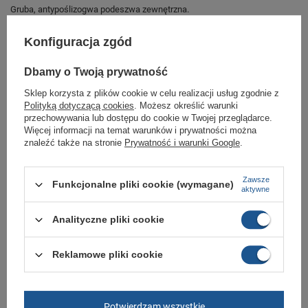
Gruba, antypoślizogwa podeszwa zewnętrzna.
Idealne obuwie do każdej jesienno-zimowej stylizacji.
Konfiguracja zgód
Buty sportowe dla całej rodziny sklep
butomania.pl
Dbamy o Twoją prywatność
Buty sportowe od Skechers w standardowych rozmiarach 40, 41, 41.5, 42,
Sklep korzysta z plików cookie w celu realizacji usług zgodnie z
42.5, 43, 44, 45, 45.5, 46, 47.5, 48.5
Polityką dotyczącą cookies
. Możesz określić warunki
przechowywania lub dostępu do cookie w Twojej przeglądarce.
Zobacz jakie rozmiary są dostępne.
Więcej informacji na temat warunków i prywatności można
znaleźć także na stronie
Prywatność i warunki Google
.
Sklep Butomania.pl to największy wybór obuwia sportowego dla całej
Twojej rodziny.
Kupując w naszym sklepie internetowym masz gwarancję, że towar jest
Zawsze
Funkcjonalne pliki cookie (wymagane)
oryginalny i pochodzi z oficjalnej sieci dystrybucyjnej.
aktywne
W ciągu 30 dni możesz dokonać zwrotu bądź wymiany towaru bez
podania przyczyny.
Analityczne pliki cookie
Reklamowe pliki cookie
Marka
Skechers
Symbol
204642/CHAR
Potwierdzam wszystkie
Gwarancja
Gwarancja