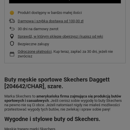
Produkt dostępny w bardzo małej ilości
Darmowa i szybka dostawa
od
100,00 zł
30
dni na darmowy zwrot
Sprawdź, w którym sklepie obejrzysz i kupisz od ręki
Bezpieczne zakupy
Odroczone płatności
. Kup teraz, zapłać za 30 dni, jeżeli nie
zwrócisz
Buty męskie sportowe Skechers Daggett
[204642/CHAR], szare.
Marka Skechers to
amerykańska firma zajmująca się produkcją butów
sportowych i casualowych
. Jeśli cenisz sobie wygodę to buty Skechers
na pewno nie są Ci obce. Jeżeli natomiast nigdy nie miałeś możliwości
przetestować wygody tych butów, nie zwlekaj i spraw sobie parę!
Wygodne i stylowe buty od Skechers.
Męskie trapery marki Skechers.