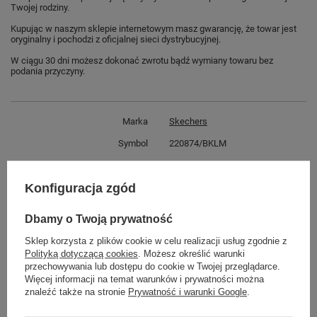
Twojej rodziny.
Kupując w naszym sklepie internetowym masz gwarancję, że towar jest
oryginalny i pochodzi z oficjalnej sieci dystrybucyjnej.
W ciągu 30 dni możesz dokonać zwrotu bądź wymiany towaru bez
podania przyczyny.
Marka
Skechers
Symbol
220874/BKLM
Gwarancja
Gwarancja
Konfiguracja zgód
Materiał zewnętrzny
tkanina
Zapięcie
sznurowane
Dbamy o Twoją prywatność
Kolor
czarny
Sklep korzysta z plików cookie w celu realizacji usług zgodnie z
Długość towaru w
30
Polityką dotyczącą cookies
. Możesz określić warunki
centymetrach
Więcej
przechowywania lub dostępu do cookie w Twojej przeglądarce.
Więcej informacji na temat warunków i prywatności można
Szerokość towaru w
20
znaleźć także na stronie
Prywatność i warunki Google
.
centymetrach
Więcej