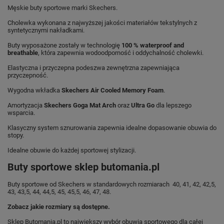
Męskie buty sportowe marki Skechers.
Cholewka wykonana z najwyższej jakości materiałów tekstylnych z
syntetycznymi nakładkami.
Buty wyposażone zostały w technologię
100 % waterproof and
breathable
, która zapewnia wodoodporność i oddychalność cholewki.
Elastyczna i przyczepna podeszwa zewnętrzna zapewniająca
przyczepność.
Wygodna wkładka
Skechers Air Cooled Memory Foam
.
Amortyzacja
Skechers Goga Mat Arch
oraz
Ultra Go
dla lepszego
wsparcia.
Klasyczny system sznurowania zapewnia idealne dopasowanie obuwia do
stopy.
Idealne obuwie do każdej sportowej stylizacji.
Buty sportowe sklep butomania.pl
Buty sportowe od Skechers w standardowych rozmiarach 40, 41, 42, 42,5,
43, 43,5, 44, 44,5, 45, 45,5, 46, 47, 48.
Zobacz jakie rozmiary są dostępne.
Sklep Butomania.pl to największy wybór obuwia sportowego dla całej