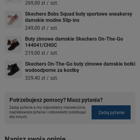
269,00 zł
/
szt.
Skechers Bobs Squad buty sportowe sneakersy
damskie modne Slip-ins
249,00 zł
/
szt.
Buty zimowe damskie Skechers On-The-Go
144041/CHOC
219,00 zł
/
szt.
Skechers On-The-Go buty zimowe damskie botki
wodoodporne za kostkę
329,40 zł
/
szt.
Potrzebujesz pomocy? Masz pytania?
Zadaj pytanie a my odpowiemy niezwłocznie,
Zadaj pytanie
najciekawsze pytania i odpowiedzi publikując
dla innych.
Napisz swoją opinię