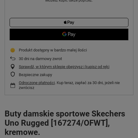
Możesz kupić także poprzez:
Produkt dostępny w bardzo małej ilości
30
dni na darmowy zwrot
Sprawdź, w którym sklepie obejrzysz i kupisz od ręki
Bezpieczne zakupy
Odroczone płatności
. Kup teraz, zapłać za 30 dni, jeżeli nie
zwrócisz
Buty damskie sportowe Skechers
Uno Rugged [167274/OFWT],
kremowe.