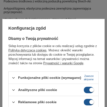
Podeszwa środkowa z widoczną poduszką powietrzną Skech-Air.
Antypoślizgowa, elastyczna podeszwa zewnętrzna zapewniająca
przyczepność.
Idealne obuwie do każdej jesienno - zimowej stylizacji.
Buty sportowe sklep Butomania.pl
Konfiguracja zgód
Buty od Lee Cooper w standardowych rozmiarach 36, 36.5, 37, 37.5, 38,
Dbamy o Twoją prywatność
38.5, 39, 39.5, 40, 41.
Sklep korzysta z plików cookie w celu realizacji usług zgodnie z
Zobacz jakie rozmiary są dostępne.
Polityką dotyczącą cookies
. Możesz określić warunki
przechowywania lub dostępu do cookie w Twojej przeglądarce.
Sklep Butomania.pl to największy wybór obuwia sportowego dla całej
Twojej rodziny.
Więcej informacji na temat warunków i prywatności można
znaleźć także na stronie
Prywatność i warunki Google
.
Kupując w naszym sklepie internetowym masz gwarancję, że towar jest
oryginalny i pochodzi z oficjalnej sieci dystrybucyjnej.
Zawsze
W ciągu 30 dni możesz dokonać zwrotu bądź wymiany towaru bez
Funkcjonalne pliki cookie (wymagane)
aktywne
podania przyczyny.
Analityczne pliki cookie
Marka
Skechers
Reklamowe pliki cookie
Symbol
167274/OFWT